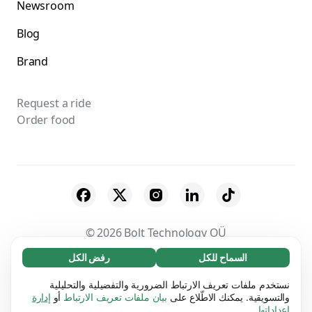
Newsroom
Blog
Brand
Request a ride
Order food
© 2026 Bolt Technology OÜ
السماح للكل
رفض الكل
ضروري (65)
Suppliers
Terms & Conditions
Privacy
تساعد ملفات تعريف الارتباط الضرورية في جعل موقعنا
الاطلاع على المزيد
نستخدم ملفات تعريف الارتباط الضرورية والتفضيلية والتحليلية
Cookies
Security
الإلكتروني قابلاً للاستخدام من خلال تمكين الوظائف
والتسويقية. يمكنك الاطّلاع على
بيان ملفات تعريف الارتباط
أو
إدارة
إعداداتها
.
الأساسية، على سبيل المثال. التنقل في الصفحة. لا