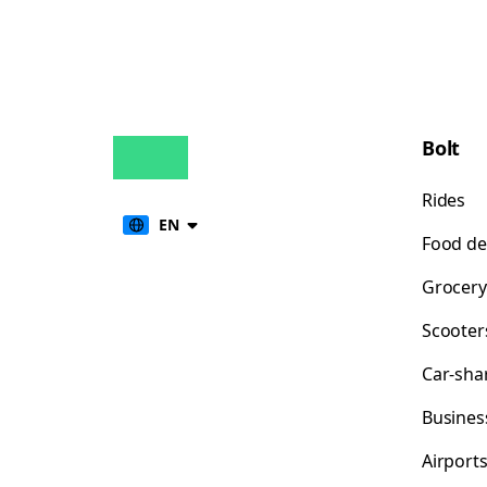
Bolt
Rides
EN
Food de
Grocery
Scooter
Car-sha
Busines
Airport