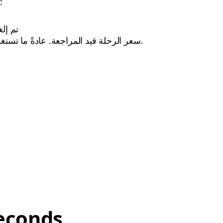
لن ترى سعر في السجل الرحلة إذا
تم إل
سعر الرحلة قيد المراجعة. عادةً ما تستغرق مراجعة الأسعار من١-٣ أيام.
econds,