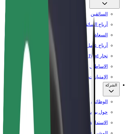
السائقين
أرباح السائق
السعاة
أرباح عامل التوصيل
تجار Bolt Food
الاساطيل
الإمتيازات
الشركة
الوظائف
حول بولت
الاستدامة في بولت
المشروع صفر