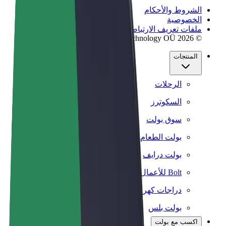
الشروط والأحكام
الخصوصية
ملفات تعريف الارتباط
© 2026 Bolt Technology OÜ
المنتجات
الرحلات
السكوترز
سوق بولت
بولت الطعام
بولت درايف
Bolt للأعمال
دراجات كهربائية
بولت بلس
اكسب مع بولت