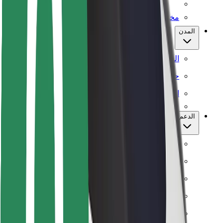
مختبر الأمان
المدن
المواقع
حلول المدينة
المطارات
الدعم
للركاب
للسائقين
للسعاة
بولت الطعام
لملاك الأسطول