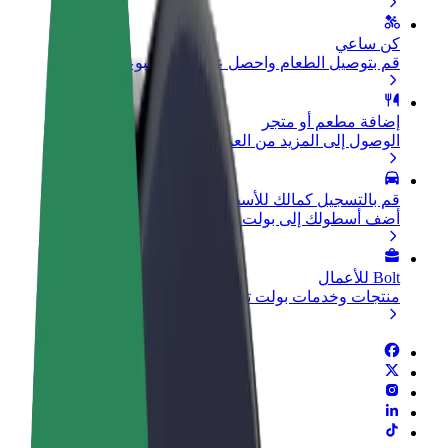
كن ساعي
قم بتوصيل الطعام واحصل على أجر أسبوعي
إضافة مطعم أو متجر
الوصول إلى المزيد من العملاء وزيادة الأرباح
قم بالتسجيل كمالك للأسطول
أضف أسطولك إلى بولت وقم بزيادة دخلك
Bolt للأعمال
منتجات وخدمات بولت تم تطويرها لعملك