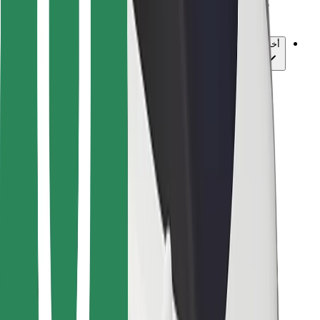
Bolt للأعمال
أخرى
المورّدون
الشروط والأحكام
ملفات تعريف الارتباط
الأمان
احصل على رحلة في دقائق!
تحميل بولت