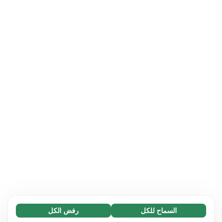
السماح للكل
رفض الكل
ضروري (65)