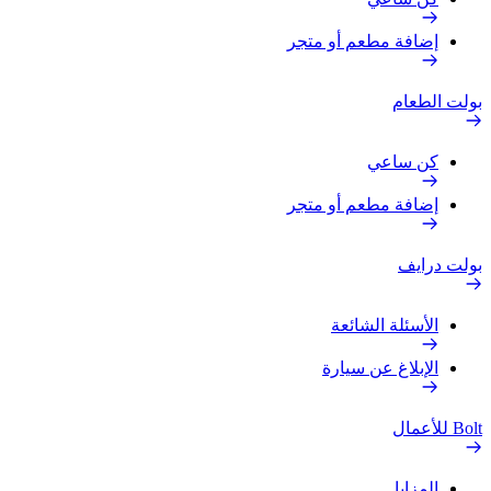
إضافة مطعم أو متجر
بولت الطعام
كن ساعي
إضافة مطعم أو متجر
بولت درايف
الأسئلة الشائعة
الإبلاغ عن سيارة
Bolt للأعمال
المزايا