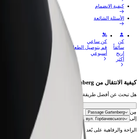
كيفية الانضمام
الأسئلة الشائعة
كن
كن ساعي
إضافة مطعم 
سائقاً
قم بتوصيل الطعام واحصل على أجر
الوصول إلى ا
اربح
أسبوعي
الأرباح
أكثر
كيفية الانتقال من Passage Gartenberg إلى Автостанція № 2, вул. Горбачевського
هل تبحث عن أفضل طريقة للانتقال من Passage Gartenberg إلى Автостанція № 2, вул. Горбачевського؟ اطّلع على خدماتنا واختر الأنسب لمشوارك.
مِن
Passage Gartenberg
إلى
Автостанція № 2, вул. Горбачевського
الراحة والرفاهية على بُعد نقرات فقط!