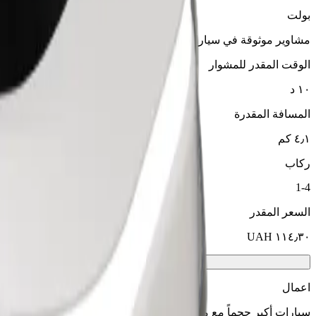
بولت
مشاوير موثوقة في سيارات متوسطة الحجم ويومية.
الوقت المقدر للمشوار
١٠ د
المسافة المقدرة
٤٫١ كم
ركاب
1-4
السعر المقدر
اعمال
سيارات أكبر حجماً مع مساحة أكبر للأرجل والتخزين