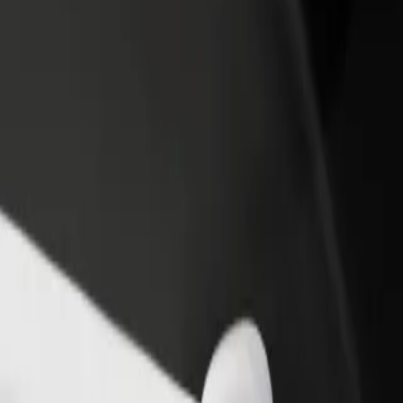
أو متجر
قم بالتسجيل كمالك للأسطول
Bolt لل
لمزيد من العملاء وزيادة
أضف أسطولك إلى بولت وقم بزيادة
من
دخلك
لع
احصل على التطبيق