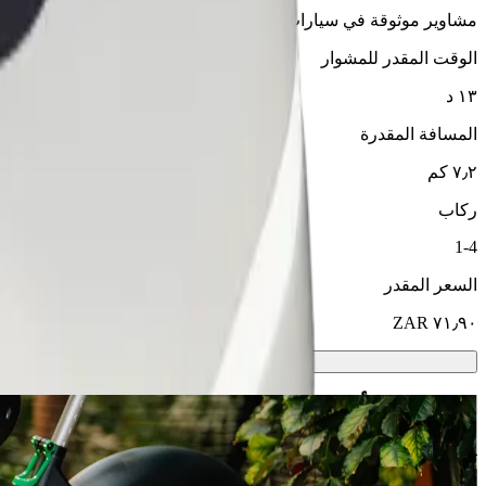
مشاوير موثوقة في سيارات متوسطة الحجم ويومية.
الوقت المقدر للمشوار
١٣ د
المسافة المقدرة
٧٫٢ كم
ركاب
1-4
السعر المقدر
سكوترات أو دراجات كهربائية
تنقّل في ثوهوياندو باستخدام سكوتر أو دراجة كهربائية
حمّل تطبيق Bolt