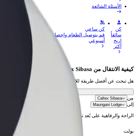
الأسئلة الشائعة
كن
كن ساعي
إضافة مطعم 
سائقاً
قم بتوصيل الطعام واحصل على أجر
الوصول إلى ا
اربح
أسبوعي
الأرباح
أكثر
كيفية الانتقال من Caltex Sibasa إلى Maungani Lodge
هل تبحث عن أفضل طريقة للانتقال من Caltex Sibasa إلى Maungani Lodge؟ اطّلع على خدماتنا واختر الأنسب لمشوارك.
مِن
Caltex Sibasa
إلى
Maungani Lodge
الراحة والرفاهية على بُعد نقرات فقط!
بولت