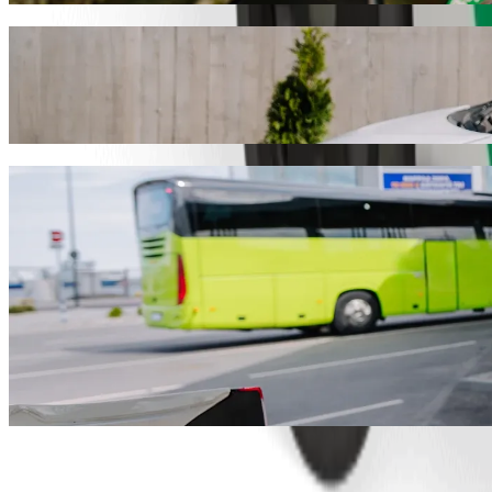
نوصيك باختيار خدمة طلب المشاوير من Bolt إذا كنت تبحث عن أفضل سعر للوصول إلى Maungani Lodge. يستغرق هذا المشوار مع Bolt حوالي ١٣ د، وتبلغ تكلفته نحو ‏٥٦٫١٠ ZAR ZAR. ومهما كانت المناسبة،