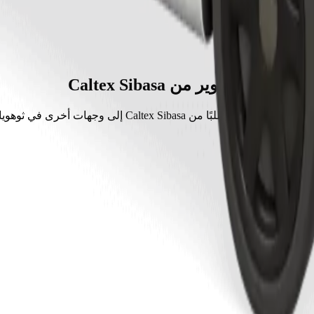
مشاوير من Caltex Sibasa
اوير الأكثر طلبًا من Caltex Sibasa إلى وجهات أخرى في ثوهوياندو.