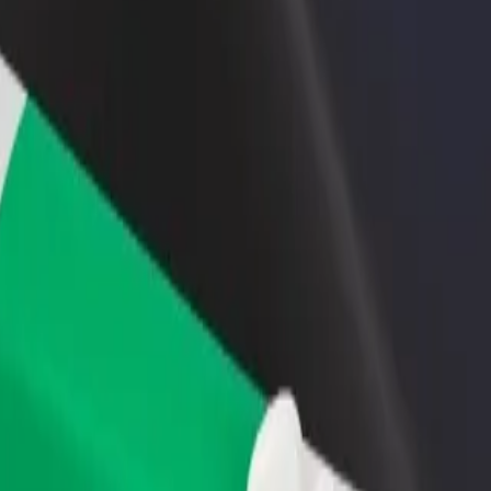
أو متجر
قم بالتسجيل كمالك للأسطول
Bolt لل
لمزيد من العملاء وزيادة
أضف أسطولك إلى بولت وقم بزيادة
من
دخلك
لع
احصل على التطبيق