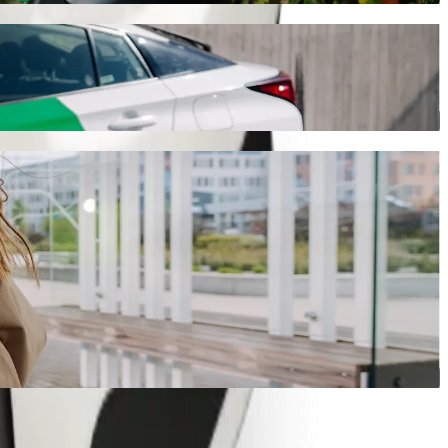
انتقل من Caltex Sibasa إلى Maungani Lodge مع خدمة طلب المشاوير من Bolt
سنوفر لك السيارة الأنسب.
حمّل تطبيق Bolt
خدمات Bolt للانتقال من Caltex Sibasa إلى Maungani Lodge
هل لديك الكثير من الأمتعة؟ احجز مركبة من فئة Bolt XL تتسع لما يصل إلى 6 أشخاص.
هل تريد الوصول بإطلالة مميزة؟ جرّب سيارات Bolt الفاخرة.
هل يرافقك أطفال في مشوارك؟ اطلب مشوارًا مناسبًا للأطفال في 
هل ستصحب حيوانًا أليفًا في مشوارك؟ جرّب المشاوير المناسبة للح
هل تحتاج إلى مساعدة إضافية؟ تتوفر لدينا مركبات مجهّزة لاستخ
هل تبحث عن مشاوير بأسعار معقولة؟ استمتع بسيارات صغيرة بسعر أقل مع خ
حمّل تطبيق Bolt