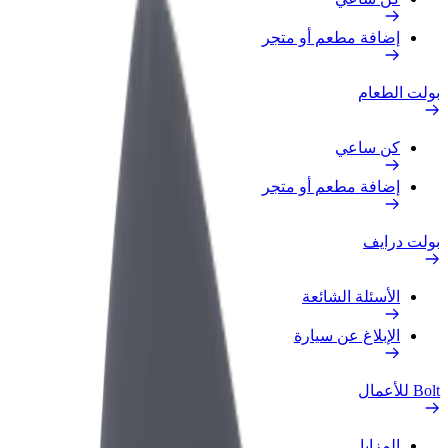
إضافة مطعم أو متجر
بولت الطعام
كن ساعي
إضافة مطعم أو متجر
بولت درايف
الأسئلة الشائعة
الإبلاغ عن سيارة
Bolt للأعمال
المزايا