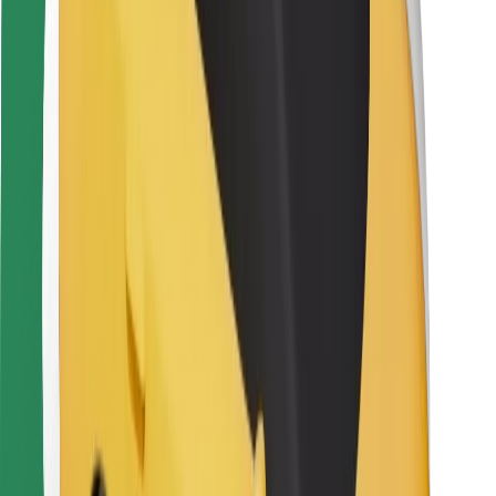
Bolt Food
Avtopark sahibləri üçün
Restoranlar üçün
Biznes üçün Bolt
Digər
Təchizatçılar
Qaydalar və Şərtlər
Kukilər
Təhlükəsizlik
Dəqiqələr ərzində gediş əldə et!
Bolt tətbiqini endir
Sevdiyiniz yeməyi tapın!