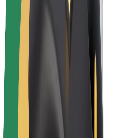
Bolt Plus
Bolt ilə pul qazanın
Sürücülər
Sürücü qazancı
Kuryerlər
Kuryer qazancı
Bolt Food təchizatçıları
Sahibkarlar
Françayzinq
Şirkət
Vakansiyalar
Bolt haqqında