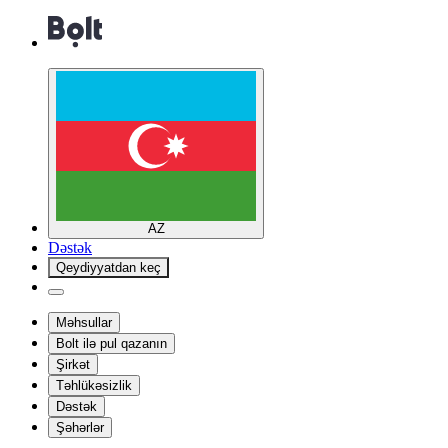
AZ
Dəstək
Qeydiyyatdan keç
Məhsullar
Bolt ilə pul qazanın
Şirkət
Təhlükəsizlik
Dəstək
Şəhərlər