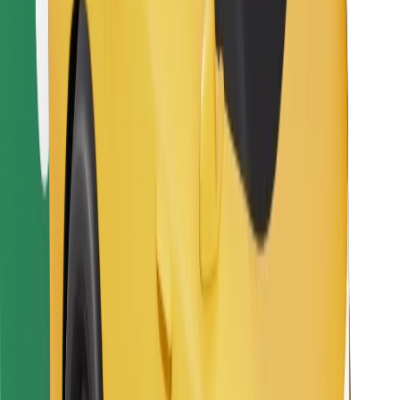
Bolt Food tətbiqini endir