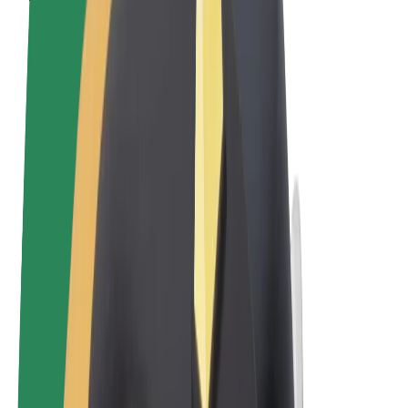
Qaydalar və Şərtlər
Məxfilik
Kukilər
© 2026 Bolt Technology OÜ
Məhsullar
Gedişlər
Skuterlər
Bolt Market
Bolt Food
Bolt Drive
Biznes üçün Bolt
Elektrikli velosipedlər