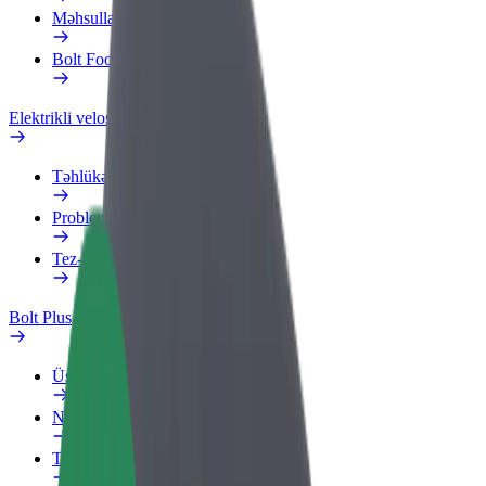
Məhsullar
Bolt Food for Business
Elektrikli velosipedlər
Təhlükəsizlik Laboratoriyası
Problemi bildir
Tez-tez verilən suallar
Bolt Plus
Üstünlüklər
Necə qoşulmalı?
Tez-tez verilən suallar