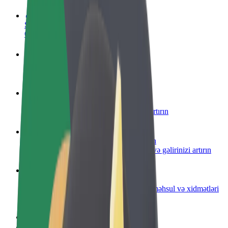
Sürücü ol
Öz şərtlərinizə uyğun olaraq qazanın
Kuryer kimi qoşul
Yemək çatdırın və həftəlik ödəniş alın
Restoran və ya mağaza əlavə edin
Daha çox müştəri cəlb edin və satışları artırın
Avtopark sahibi kimi qeydiyyatdan keçin
Avtoparkınızı Bolt platformasına qoşun və gəlirinizi artırın
Biznes üçün Bolt
Biznesiniz üçün miqyaslandırılmış Bolt məhsul və xidmətləri