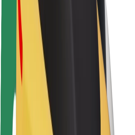
Sürücü təhlükəsizliyi
Skuter təhlükəsizliyi
Təhlükəsizlik Laboratoriyası
Şəhərlər
Məkanlar
Şəhər mühiti üçün həllər
Hava limanları
Bolt enerji doldurma stansiyaları
Dəstək
Sərnişinlər üçün
Sürücülər üçün
Kuryerlər üçün