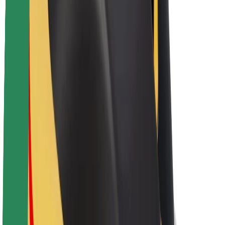
Bolt-da davamlılıq
Project Zero
Bloq
Xəbər otağı
Brend təlimatları
Missiya
İnvestorlarla əlaqələr
Rəhbərlik
Brend
Media
Urban Fondu
Təhlükəsizlik
Sərnişin təhlükəsizliyi