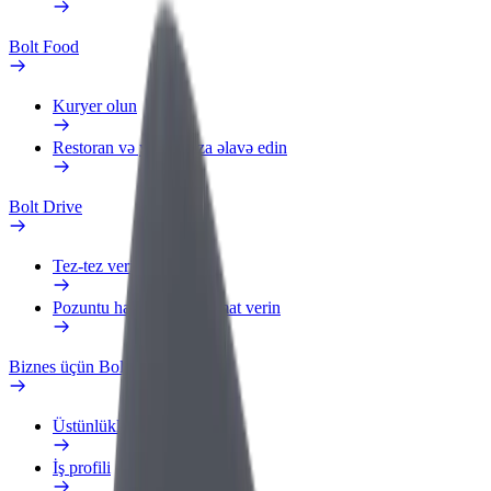
Bolt Food
Kuryer olun
Restoran və ya mağaza əlavə edin
Bolt Drive
Tez-tez verilən suallar
Pozuntu haqqında məlumat verin
Biznes üçün Bolt
Üstünlüklər
İş profili