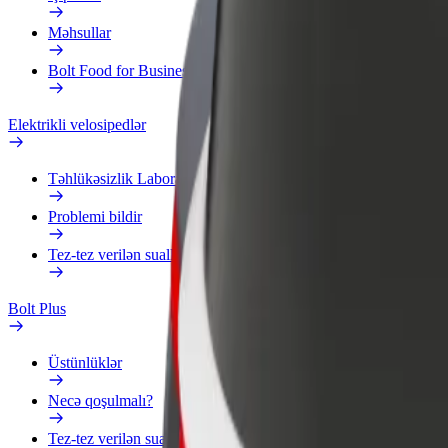
Məhsullar
Bolt Food for Business
Elektrikli velosipedlər
Təhlükəsizlik Laboratoriyası
Problemi bildir
Tez-tez verilən suallar
Bolt Plus
Üstünlüklər
Necə qoşulmalı?
Tez-tez verilən suallar