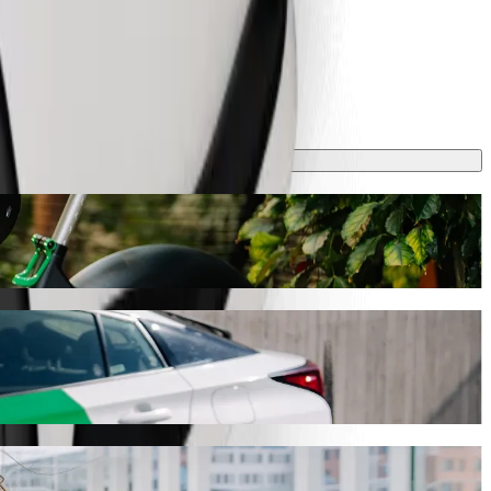
n
0 dəq çəkəcək və sizə təxminən 6,60 € EUR başa gələcək. Nə olursa