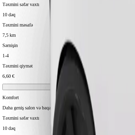
Təxmini səfər vaxtı
10 dəq
Təxmini məsafə
7,5 km
Sərnişin
1-4
Təxmini qiymət
6,60 €
Komfort
Daha geniş salon və baqaj yeri olan daha böyükölçülü avtomobillər
Təxmini səfər vaxtı
10 dəq