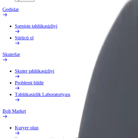
Gedişlər
Sərnişin təhlükəsizliyi
Sürücü ol
Skuterlər
Skuter təhlükəsizliyi
Problemi bildir
Təhlükəsizlik Laboratoriyası
Bolt Market
Kuryer olun