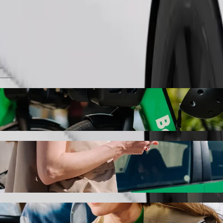
Gediş sifariş et
o klubas nöqtəsindən Žukiškės nöqtəsinə gedi
edirik — ən yaxşı qiymətlər sizi gözləyir. Bolt ilə bu gediş təxminən 1
s nöqtəsinə getmək üçün Bolt xidmətləri