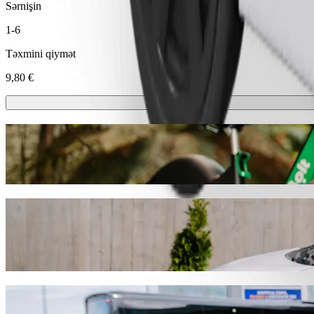
Sərnişin
1-6
Təxmini qiymət
9,80 €
Skuterlər və ya E-velosipedlər
Trakay şəhərində skuterlər və ya elektrik velosipedləri ilə hərəkət edin
Bolt Tətbiqini endir
Bolt ilə gediş sifariş edərək Apvalaus stal
Žukiškės ünvanına getmək üçün Bolt ilə gediş sifariş etməyi tövsiyə 
olsun, sizin üçün mükəmməl nəqliyyat vasitəsini tapacağıq.
Bolt Tətbiqini endir
Apvalaus stalo klubas nöqtəsindən Žukiškė