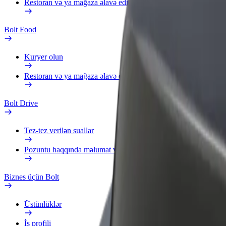
Restoran və ya mağaza əlavə edin
Bolt Food
Kuryer olun
Restoran və ya mağaza əlavə edin
Bolt Drive
Tez-tez verilən suallar
Pozuntu haqqında məlumat verin
Biznes üçün Bolt
Üstünlüklər
İş profili