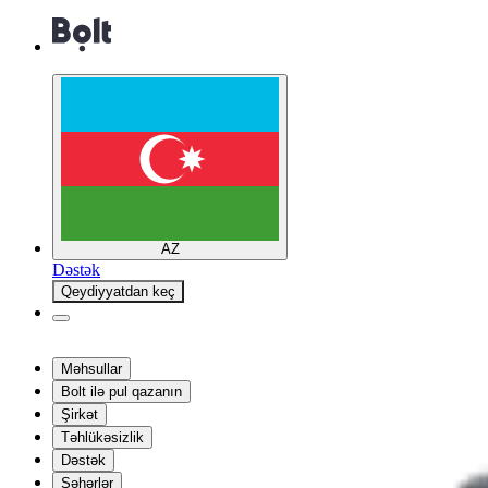
AZ
Dəstək
Qeydiyyatdan keç
Məhsullar
Bolt ilə pul qazanın
Şirkət
Təhlükəsizlik
Dəstək
Şəhərlər