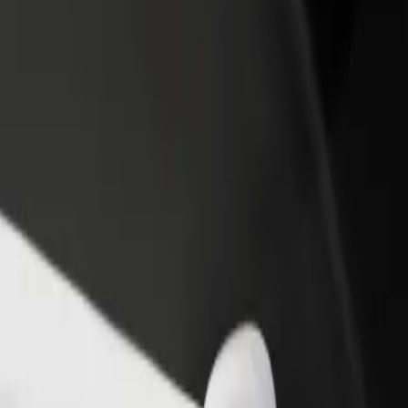
n və ya mağaza əlavə
Avtopark sahibi kimi qeydiyyatdan keçin
Bi
Avtoparkınızı Bolt platformasına qoşun və
Bi
x müştəri cəlb edin və
gəlirinizi artırın
mə
 artırın
əfər etmək olar?
şı yolunu axtarırsınız? Xidmətlərimizi araşdırın və sizin üçün ən mük
Tətbiqi endir