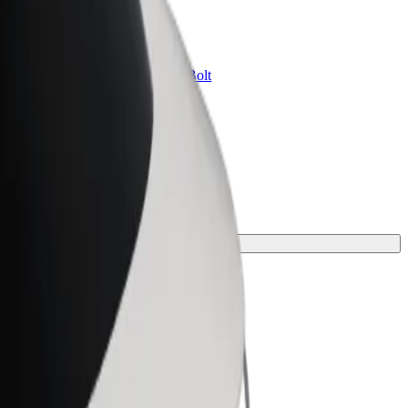
znes üçün Bolt
znesiniz üçün miqyaslandırılmış Bolt
hsul və xidmətləri
əmməl gedişi tapın.