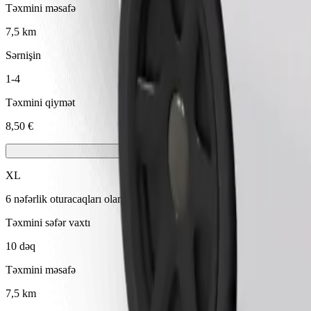
Təxmini məsafə
7,5 km
Sərnişin
1-4
Təxmini qiymət
8,50 €
XL
6 nəfərlik oturacaqları olan böyük avtomobillər
Təxmini səfər vaxtı
10 dəq
Təxmini məsafə
7,5 km