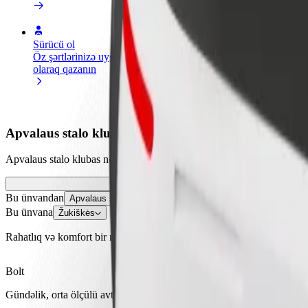
Sürücü ol
Kuryer kimi qoşul
Restora
Öz şərtlərinizə uyğun
Yemək çatdırın və həftəlik
edin
olaraq qazanın
ödəniş alın
Daha ço
satışları
Apvalaus stalo klubas – Žukiškės istiqamətində necə s
Apvalaus stalo klubas nöqtəsindən Žukiškės nöqtəsinə çatmağın ən yax
Bu ünvandan
Apvalaus stalo klubas
Bu ünvana
Žukiškės
Rahatlıq və komfort bir neçə toxunuşla əlinizdə!
Bolt
Gündəlik, orta ölçülü avtomobillərdə etibarlı gedişlər.