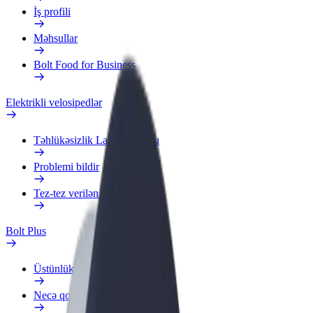
İş profili
Məhsullar
Bolt Food for Business
Elektrikli velosipedlər
Təhlükəsizlik Laboratoriyası
Problemi bildir
Tez-tez verilən suallar
Bolt Plus
Üstünlüklər
Necə qoşulmalı?