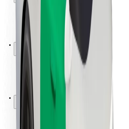
Sərnişin təhlükəsizliyi
Sürücü təhlükəsizliyi
Skuter təhlükəsizliyi
Təhlükəsizlik Laboratoriyası
Şəhərlər
Məkanlar
Şəhər mühiti üçün həllər
Hava limanları
Bolt enerji doldurma stansiyaları
Dəstək
Sərnişinlər üçün
Sürücülər üçün