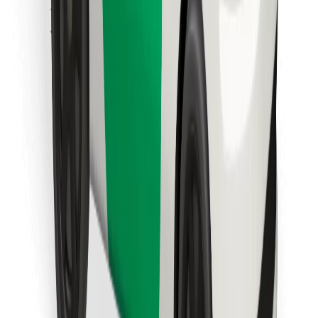
Sevdiyiniz yeməyi tapın!
Bolt Food tətbiqini endir