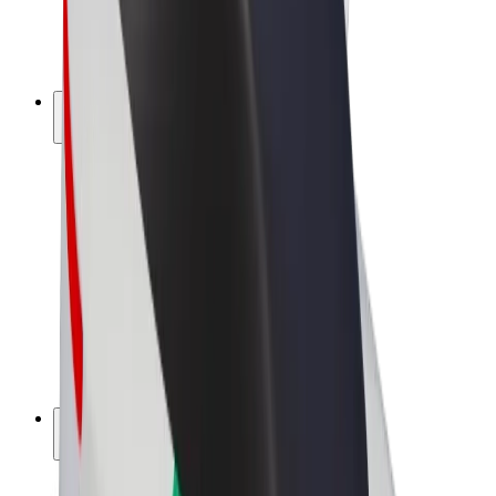
Elektrikli velosipedlər
Bolt Plus
Bolt ilə pul qazanın
Sürücülər
Sürücü qazancı
Kuryerlər
Kuryer qazancı
Bolt Food təchizatçıları
Sahibkarlar
Françayzinq
Şirkət
Vakansiyalar