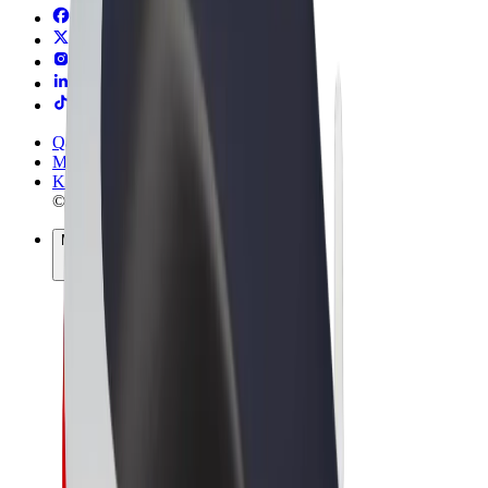
Qaydalar və Şərtlər
Məxfilik
Kukilər
© 2026 Bolt Technology OÜ
Məhsullar
Gedişlər
Skuterlər
Bolt Market
Bolt Food
Bolt Drive
Biznes üçün Bolt