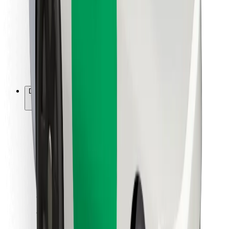
Kuryerlər üçün
Bolt Food
Avtopark sahibləri üçün
Restoranlar üçün
Biznes üçün Bolt
Digər
Təchizatçılar
Qaydalar və Şərtlər
Kukilər
Təhlükəsizlik
Dəqiqələr ərzində gediş əldə et!
Bolt tətbiqini endir