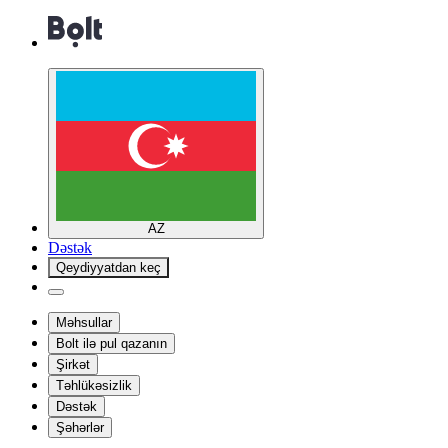
AZ
Dəstək
Qeydiyyatdan keç
Məhsullar
Bolt ilə pul qazanın
Şirkət
Təhlükəsizlik
Dəstək
Şəhərlər