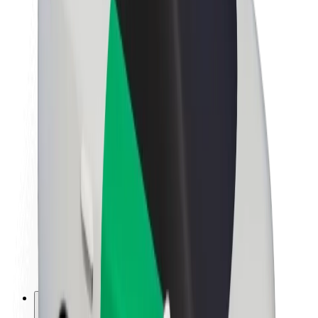
Bolt haqqında
Bolt-da davamlılıq
Project Zero
Bloq
Xəbər otağı
Brend təlimatları
Missiya
İnvestorlarla əlaqələr
Rəhbərlik
Brend
Media
Urban Fondu
Təhlükəsizlik