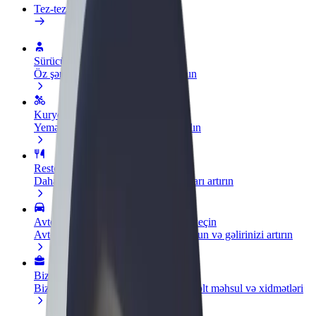
Tez-tez verilən suallar
Sürücü ol
Öz şərtlərinizə uyğun olaraq qazanın
Kuryer kimi qoşul
Yemək çatdırın və həftəlik ödəniş alın
Restoran və ya mağaza əlavə edin
Daha çox müştəri cəlb edin və satışları artırın
Avtopark sahibi kimi qeydiyyatdan keçin
Avtoparkınızı Bolt platformasına qoşun və gəlirinizi artırın
Biznes üçün Bolt
Biznesiniz üçün miqyaslandırılmış Bolt məhsul və xidmətləri