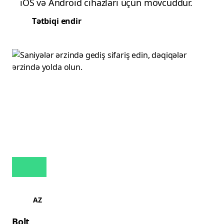
iOS və Android cihazları üçün mövcuddur.
Tətbiqi endir
AZ
Bolt