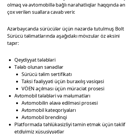
olmaq və avtomobillə bağlı narahatlıqlar haqqında ən
çox verilən suallara cavab verir.
Azərbaycanda sürücülər üçün nəzərdə tutulmuş Bolt
Sürücü təlimatlarında aşağıdakı mövzular öz əksini
tapır:
Qeydiyyat tələbləri
Tələb olunan sənədlər
Sürücü təlim sertifikatı
Taksi fəaliyyəti üçün buraxılış vəsiqəsi
VÖEN açılması üçün müraciət prosesi
Avtomobil tələbləri və məlumatları
Avtomobilin əlavə edilməsi prosesi
Avtomobil kateqoriyaları
Avtomobil brendinqi
Platformada təhlükəsizliyi təmin etmək üçün təklif
etdiyimiz xüsusiyyətlər