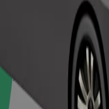
Demana un viatge
 animals petits han d'anar en una cistella de transport i els seients han