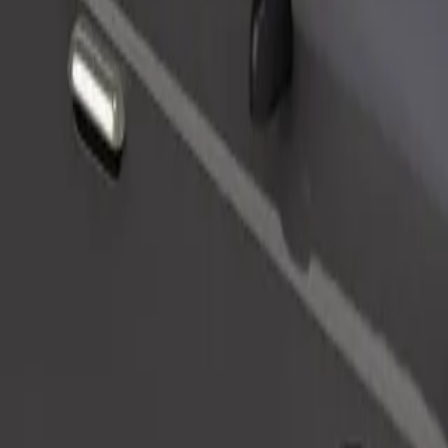
Demana un viatge
mes