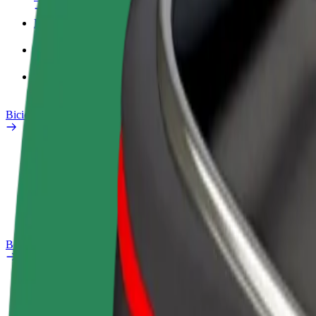
Perfil de treball
Productes
Bolt Food per a empreses
Bicicletes elèctriques
Laboratori de seguretat
Informa d'un problema
Preguntes freqüents
Bolt Plus
Beneficis
Com unir-s'hi