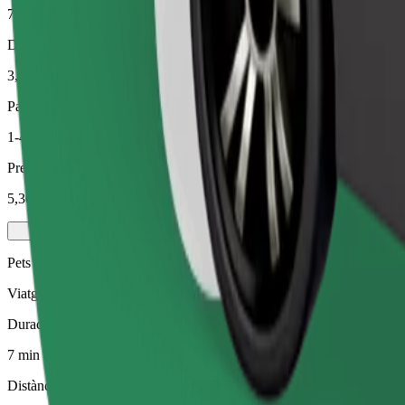
7 min
Distància estimada
3,2 km
Passatgers
1-4
Preu estimat
5,30 €
Pets
Viatges per a tu i la teva mascota. Els gossos han de portar morrió, els
Duració estimada del viatge
7 min
Distància estimada