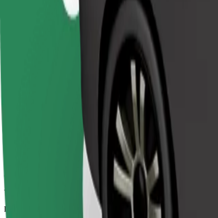
Viatges fiables en cotxes estàndard de grandària mitjana.
Duració estimada del viatge
7 min
Distància estimada
3,2 km
Passatgers
1-4
Preu estimat
4,20 €
Comfort
Viatges en cotxes amb més espai per a equipatge i per a estirar les ca
Duració estimada del viatge