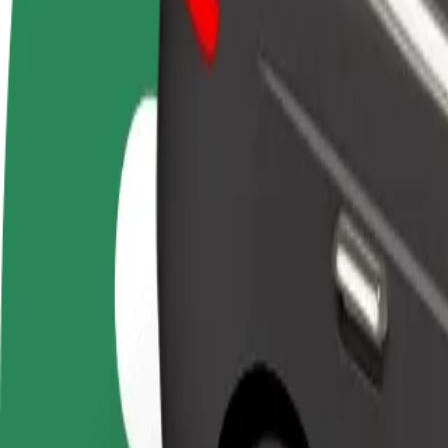
Preguntes freqüents
Col·labora com a conductor
Col·labora com a
Afegeix
Guanya diners col·laborant
repartidor
Arriba 
amb Bolt
Lliura menjar i cobra cada
teus gu
setmana
Com anar de "Gloria Palac" a "Univerzitná nemocni
Vols saber la millor manera d'anar de "Gloria Palac" a "Univerzitná ne
Origen
Gloria Palac
Destinació
Univerzitná nemocnica Louisa Pasteura
Comoditat i confort a un botó de distància
Bolt