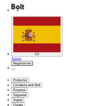
CA
Suport
Registrar-me
Productes
Col·labora amb Bolt
Empresa
Seguretat
Suport
Ciutats