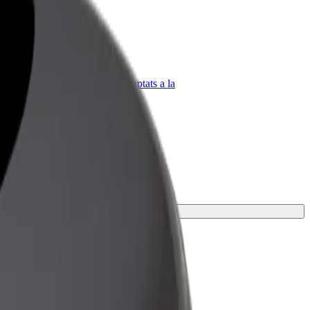
Bolt for Business
Productes i serveis de Bolt adaptats a la
teva empresa
la millor opció per al teu viatge.