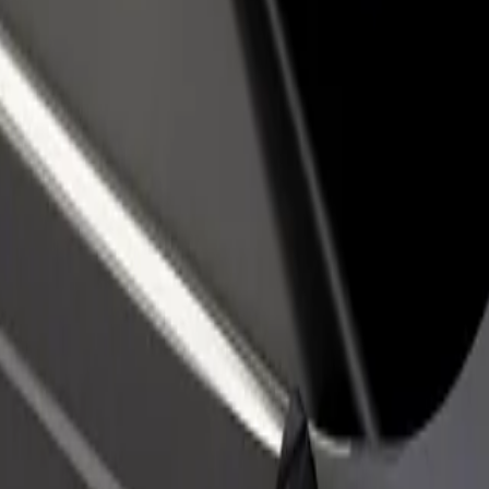
 un restaurant o botiga
Registrar-me com a propietari de flota
a més clients i maximitza els
Afegeix la teva flota a Bolt i potència els
anys
teus ingressos
ca Louisa Pasteura"
mocnica Louisa Pasteura"? Dona un cop d'ull als nostres serveis i troba 
Descarrega l'app