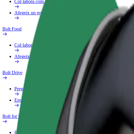
Col·labora com a repartidor
Afegeix un restaurant o botiga
Bolt Food
Col·labora com a repartidor
Afegeix un restaurant o botiga
Bolt Drive
Preguntes freqüents
Envia un avís sobre un vehicle
Bolt for Business
Beneficis