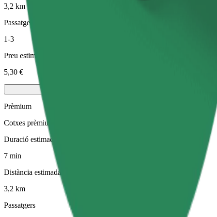
3,2 km
Passatgers
1-3
Preu estimat
5,30 €
Prèmium
Cotxes prèmium de grandària mitjana amb extres d'alta gamma
Duració estimada del viatge
7 min
Distància estimada
3,2 km
Passatgers