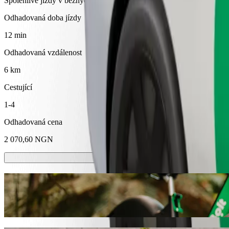
Spolehlivé jízdy v běžných vozidlech střední velikosti.
Odhadovaná doba jízdy
12 min
Odhadovaná vzdálenost
6 km
Cestující
1-4
Odhadovaná cena
2 070,60 NGN
Koloběžky nebo e-kola
Přesouvejte se po Abeokuta na koloběžkách nebo e-kolech
Stáhnout aplikaci Bolt