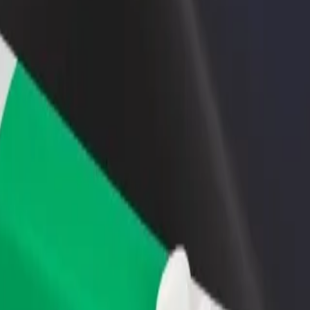
idejte restauraci nebo obchod
Zaregistrujte se jako flotilový partner
lovte více zákazníků a zvyšte si
Přidejte svou flotilu k Boltu a zvyšte
žby
si tržby
lege Abeokuta
o's College Abeokuta? Prohlédněte si naše služby a najděte tu ideální p
Stáhnout aplikaci