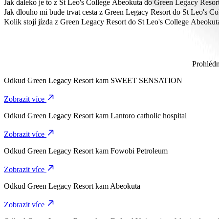
Nejlevnější způsob cesty z Green Legacy Resort do St Leo's College
Jak daleko je to z St Leo's College Abeokuta do Green Legacy Resor
Z Green Legacy Resort do St Leo's College Abeokuta je to přibližně 
Jak dlouho mi bude trvat cesta z Green Legacy Resort do St Leo's C
Cesta z Green Legacy Resort do St Leo's College Abeokuta s Bolt zab
Kolik stojí jízda z Green Legacy Resort do St Leo's College Abeokut
Cena jízdy z Green Legacy Resort do St Leo's College Abeokuta s B
Prohlédn
Odkud
Green Legacy Resort
kam
SWEET SENSATION
Zobrazit více
Odkud
Green Legacy Resort
kam
Lantoro catholic hospital
Zobrazit více
Odkud
Green Legacy Resort
kam
Fowobi Petroleum
Zobrazit více
Odkud
Green Legacy Resort
kam
Abeokuta
Zobrazit více