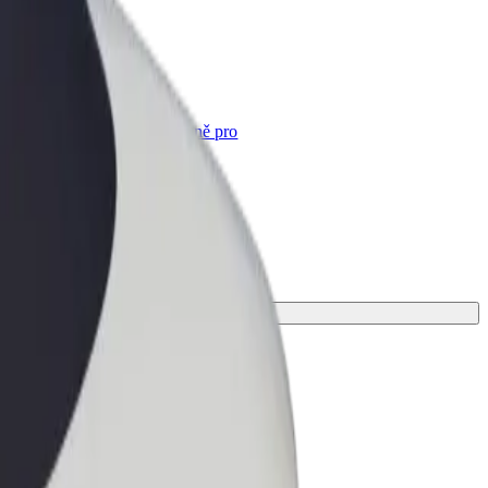
Bolt for Business
Produkty a služby Boltu přesně pro
vaši firmu
ro svou cestu.