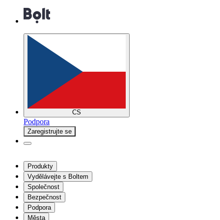
CS
Podpora
Zaregistrujte se
Produkty
Vydělávejte s Boltem
Společnost
Bezpečnost
Podpora
Města