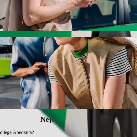
Leo's College Abeokuta s odvozem autem Bol
, doporučujeme vám odvoz autem Bolt. S Boltem bude tato cesta trvat
egacy Resort do St Leo's College Abeokuta
ákem.
ácí zvířata.
el nabízí bezbariérová vozidla (WAV).
s Bolt Basic.
Nejčastější otázky
College Abeokuta?