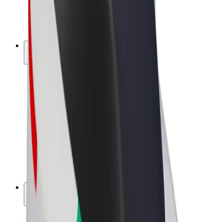
E-kola
Bolt Plus
Vydělávejte s Boltem
Řidiči
Výdělky řidiče
Kurýři
Výdělky kurýra
Partneři Bolt Food
Flotily
Franšízy
Společnost
Kariéra