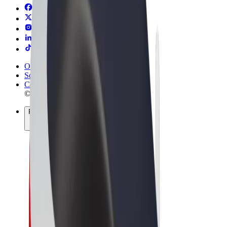
Obchodní podmínky
Soukromí
Cookies
© 2026 Bolt Technology OÜ
Produkty
Jízdy
Koloběžky
Bolt Market
Bolt Food
Bolt Drive
Bolt for Business