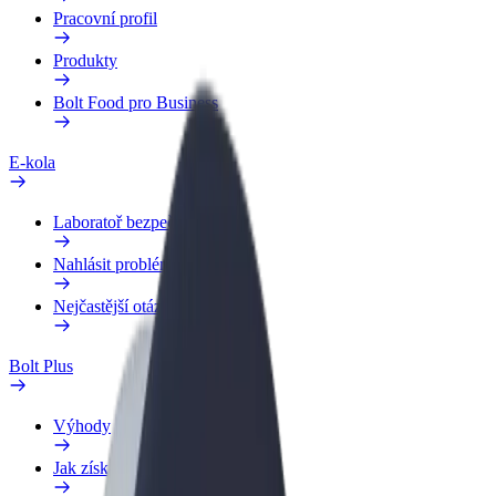
Pracovní profil
Produkty
Bolt Food pro Business
E-kola
Laboratoř bezpečnosti
Nahlásit problém
Nejčastější otázky
Bolt Plus
Výhody
Jak získat členství