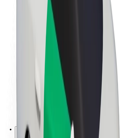
O společnosti Bolt
Udržitelnost podle Boltu
Projekt Zero
Blog
Tiskové centrum
Pokyny ke značce
Naše poslání
Vztahy s investory
Vedení
Značka
Média
Městský fond
Bezpečnost