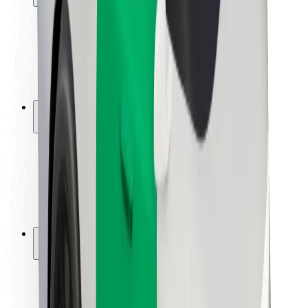
Bezpečnost cestujících
Bezpečnost řidičů
Bezpečnost na koloběžce
Laboratoř bezpečnosti
Města
Lokality
Řešení pro města
Letiště
Nabíjecí stanice Bolt
Podpora
Pro cestující
Pro řidiče