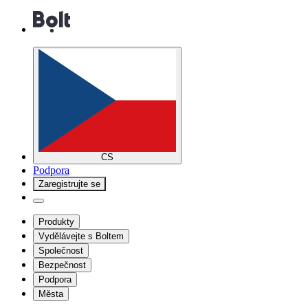
CS
Podpora
Zaregistrujte se
Produkty
Vydělávejte s Boltem
Společnost
Bezpečnost
Podpora
Města