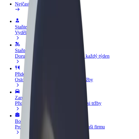
Nejčastější otázky
Staňte se řidičem
Vydělávejte podle sebe
Staňte se kurýrem
Doručujte jídlo a dostávejte výplatu každý týden
Přidejte restauraci nebo obchod
Oslovte více zákazníků a zvyšte si tržby
Zaregistrujte se jako flotilový partner
Přidejte svou flotilu k Boltu a zvyšte si tržby
Bolt for Business
Produkty a služby Boltu přesně pro vaši firmu