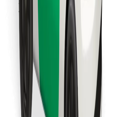
Objevte své oblíbené jídlo!
Stáhněte si aplikaci Bolt Food