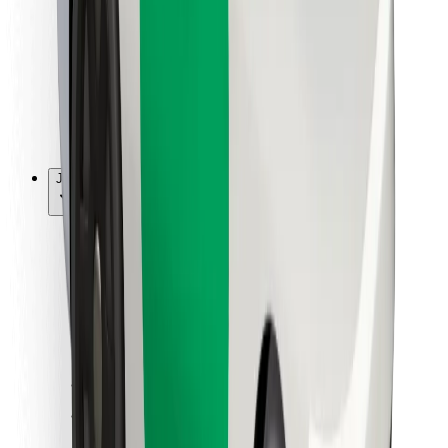
Pro kurýry
Bolt Food
Pro flotilové partnery
Pro restaurace
Bolt for Business
Jiné
Partneři
Obchodní podmínky
Cookies
Zabezpečení
Jízda za pár minut!
Stáhněte si aplikaci Bolt