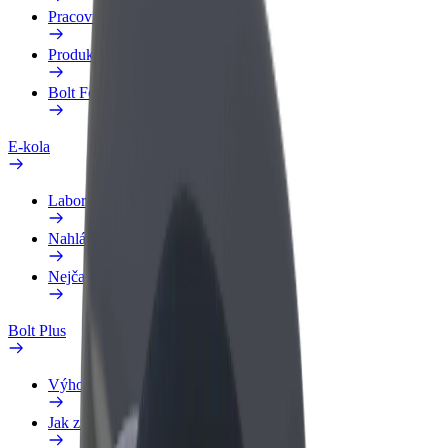
Pracovní profil
Produkty
Bolt Food pro Business
E-kola
Laboratoř bezpečnosti
Nahlásit problém
Nejčastější otázky
Bolt Plus
Výhody
Jak získat členství