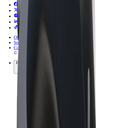
Obchodní podmínky
Soukromí
Cookies
© 2026 Bolt Technology OÜ
Produkty
Jízdy
Koloběžky
Bolt Market
Bolt Food
Bolt Drive
Bolt for Business