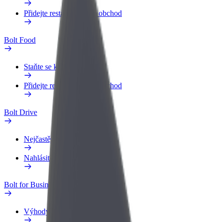
Přidejte restauraci nebo obchod
Bolt Food
Staňte se kurýrem
Přidejte restauraci nebo obchod
Bolt Drive
Nejčastější otázky
Nahlásit vozidlo
Bolt for Business
Výhody