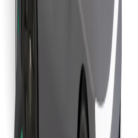
Objevte své oblíbené jídlo!
Stáhněte si aplikaci Bolt Food