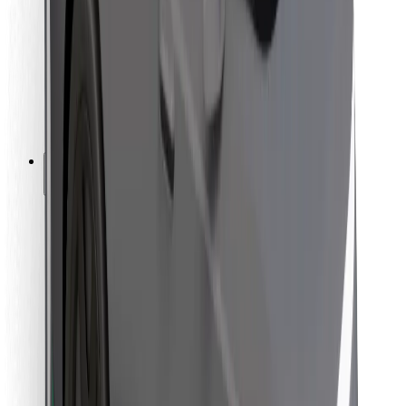
Pro kurýry
Bolt Food
Pro flotilové partnery
Pro restaurace
Bolt for Business
Jiné
Partneři
Obchodní podmínky
Cookies
Zabezpečení
Jízda za pár minut!
Stáhněte si aplikaci Bolt