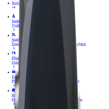
Nejčastější otázky
Staňte se řidičem
Vydělávejte podle sebe
Staňte se kurýrem
Doručujte jídlo a dostávejte výplatu každý týden
Přidejte restauraci nebo obchod
Oslovte více zákazníků a zvyšte si tržby
Zaregistrujte se jako flotilový partner
Přidejte svou flotilu k Boltu a zvyšte si tržby
Bolt for Business
Produkty a služby Boltu přesně pro vaši firmu