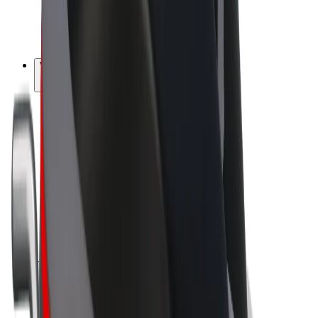
E-kola
Bolt Plus
Vydělávejte s Boltem
Řidiči
Výdělky řidiče
Kurýři
Výdělky kurýra
Partneři Bolt Food
Flotily
Franšízy
Společnost
Kariéra