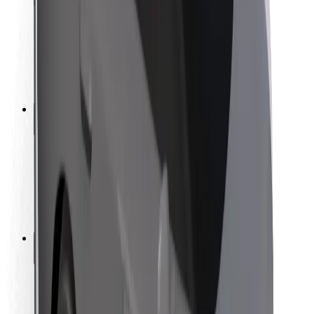
Bezpečnost cestujících
Bezpečnost řidičů
Bezpečnost na koloběžce
Laboratoř bezpečnosti
Města
Lokality
Řešení pro města
Letiště
Nabíjecí stanice Bolt
Podpora
Pro cestující
Pro řidiče