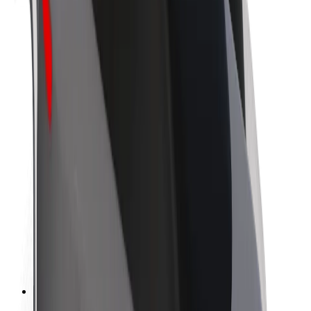
O společnosti Bolt
Udržitelnost podle Boltu
Projekt Zero
Blog
Tiskové centrum
Pokyny ke značce
Naše poslání
Vztahy s investory
Vedení
Značka
Média
Městský fond
Bezpečnost