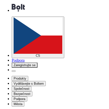
CS
Podpora
Zaregistrujte se
Produkty
Vydělávejte s Boltem
Společnost
Bezpečnost
Podpora
Města