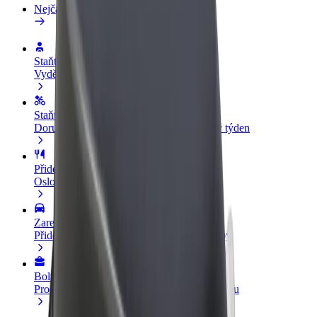
Nejčastější otázky
Staňte se řidičem
Vydělávejte podle sebe
Staňte se kurýrem
Doručujte jídlo a dostávejte výplatu každý týden
Přidejte restauraci nebo obchod
Oslovte více zákazníků a zvyšte si tržby
Zaregistrujte se jako flotilový partner
Přidejte svou flotilu k Boltu a zvyšte si tržby
Bolt for Business
Produkty a služby Boltu přesně pro vaši firmu