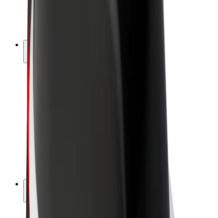
E-kola
Bolt Plus
Vydělávejte s Boltem
Řidiči
Výdělky řidiče
Kurýři
Výdělky kurýra
Partneři Bolt Food
Flotily
Franšízy
Společnost
Kariéra