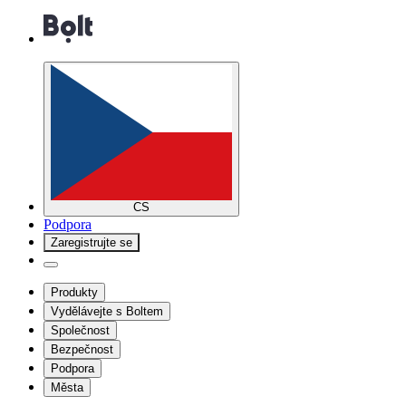
CS
Podpora
Zaregistrujte se
Produkty
Vydělávejte s Boltem
Společnost
Bezpečnost
Podpora
Města