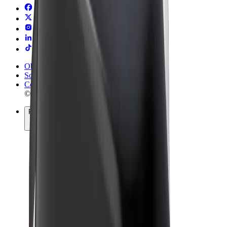
Obchodní podmínky
Soukromí
Cookies
© 2026 Bolt Technology OÜ
Produkty
Jízdy
Koloběžky
Bolt Market
Bolt Food
Bolt Drive
Bolt for Business