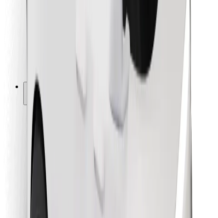
Pro kurýry
Bolt Food
Pro flotilové partnery
Pro restaurace
Bolt for Business
Jiné
Partneři
Obchodní podmínky
Cookies
Zabezpečení
Jízda za pár minut!
Stáhněte si aplikaci Bolt