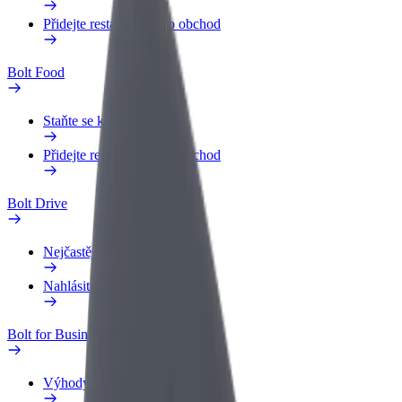
Přidejte restauraci nebo obchod
Bolt Food
Staňte se kurýrem
Přidejte restauraci nebo obchod
Bolt Drive
Nejčastější otázky
Nahlásit vozidlo
Bolt for Business
Výhody