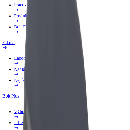
Pracovní profil
Produkty
Bolt Food pro Business
E-kola
Laboratoř bezpečnosti
Nahlásit problém
Nejčastější otázky
Bolt Plus
Výhody
Jak získat členství