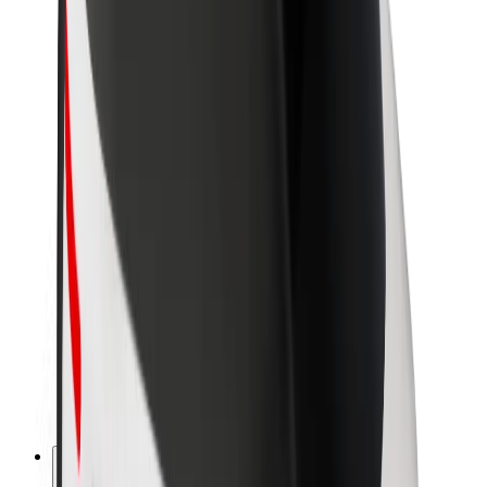
O společnosti Bolt
Udržitelnost podle Boltu
Projekt Zero
Blog
Tiskové centrum
Pokyny ke značce
Naše poslání
Vztahy s investory
Vedení
Značka
Média
Městský fond
Bezpečnost