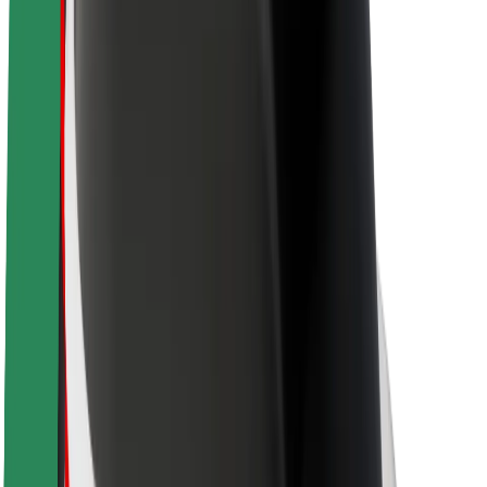
O společnosti Bolt
Udržitelnost podle Boltu
Projekt Zero
Blog
Tiskové centrum
Pokyny ke značce
Naše poslání
Vztahy s investory
Vedení
Značka
Média
Městský fond
Bezpečnost