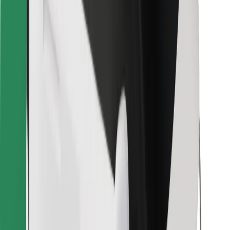
Pro kurýry
Bolt Food
Pro flotilové partnery
Pro restaurace
Bolt for Business
Jiné
Partneři
Obchodní podmínky
Cookies
Zabezpečení
Jízda za pár minut!
Stáhněte si aplikaci Bolt