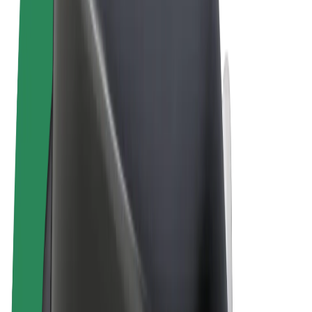
Obchodní podmínky
Soukromí
Cookies
© 2026 Bolt Technology OÜ
Produkty
Jízdy
Koloběžky
Bolt Market
Bolt Food
Bolt Drive
Bolt for Business