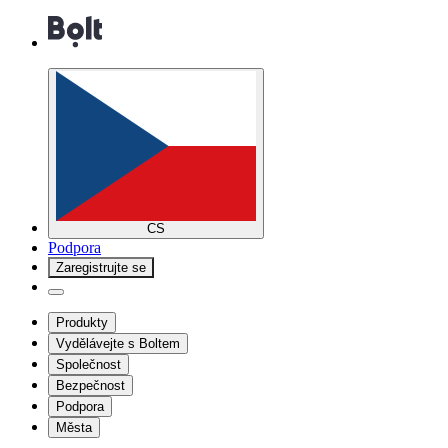
CS
Podpora
Zaregistrujte se
Produkty
Vydělávejte s Boltem
Společnost
Bezpečnost
Podpora
Města