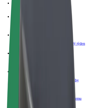
Nejčastější otázky
Staňte se řidičem
Vydělávejte podle sebe
Staňte se kurýrem
Doručujte jídlo a dostávejte výplatu každý týden
Přidejte restauraci nebo obchod
Oslovte více zákazníků a zvyšte si tržby
Zaregistrujte se jako flotilový partner
Přidejte svou flotilu k Boltu a zvyšte si tržby
Bolt for Business
Produkty a služby Boltu přesně pro vaši firmu