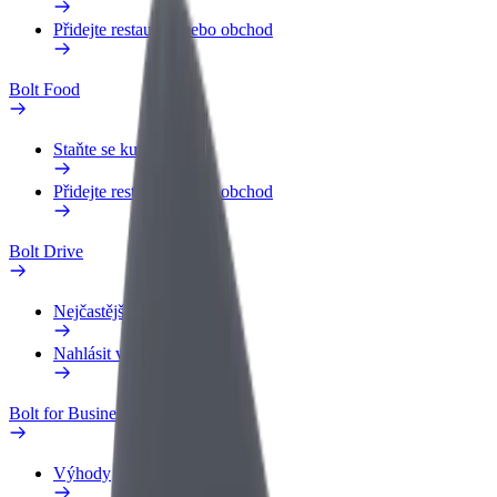
Přidejte restauraci nebo obchod
Bolt Food
Staňte se kurýrem
Přidejte restauraci nebo obchod
Bolt Drive
Nejčastější otázky
Nahlásit vozidlo
Bolt for Business
Výhody