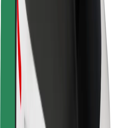
Bezpečnost cestujících
Bezpečnost řidičů
Bezpečnost na koloběžce
Laboratoř bezpečnosti
Města
Lokality
Řešení pro města
Letiště
Nabíjecí stanice Bolt
Podpora
Pro cestující
Pro řidiče