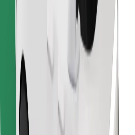
Objevte své oblíbené jídlo!
Stáhněte si aplikaci Bolt Food