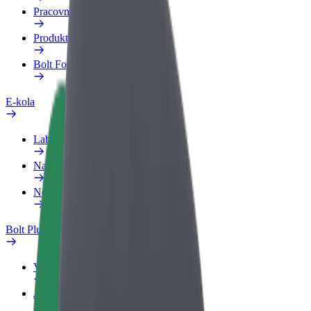
Pracovní profil
Produkty
Bolt Food pro Business
E-kola
Laboratoř bezpečnosti
Nahlásit problém
Nejčastější otázky
Bolt Plus
Výhody
Jak získat členství