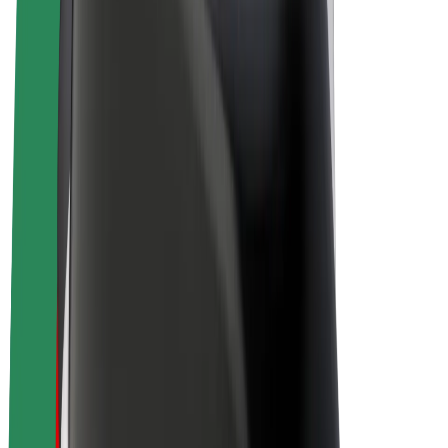
E-kola
Bolt Plus
Vydělávejte s Boltem
Řidiči
Výdělky řidiče
Kurýři
Výdělky kurýra
Partneři Bolt Food
Flotily
Franšízy
Společnost
Kariéra