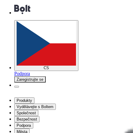
CS
Podpora
Zaregistrujte se
Produkty
Vydělávejte s Boltem
Společnost
Bezpečnost
Podpora
Města