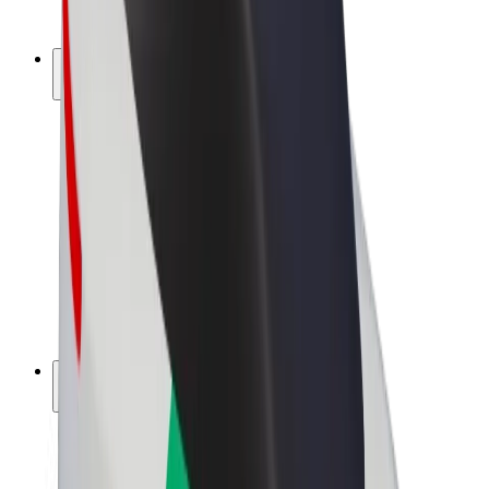
Bolt Plus
Vydělávejte s Boltem
Řidiči
Výdělky řidiče
Kurýři
Výdělky kurýra
Partneři Bolt Food
Flotily
Franšízy
Společnost
Kariéra
O společnosti Bolt