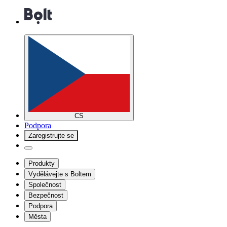
CS
Podpora
Zaregistrujte se
Produkty
Vydělávejte s Boltem
Společnost
Bezpečnost
Podpora
Města