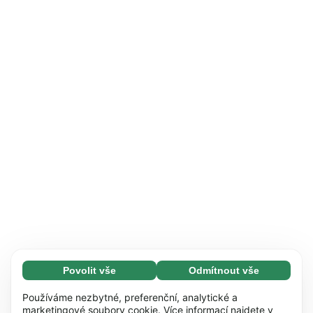
Povolit vše
Odmítnout vše
Nezbytné (65)
Nezbytné soubory cookie umožňují využívat
Zjistit více
Používáme nezbytné, preferenční, analytické a
naše webové stránky díky základním funkcím,
marketingové soubory cookie. Více informací najdete v