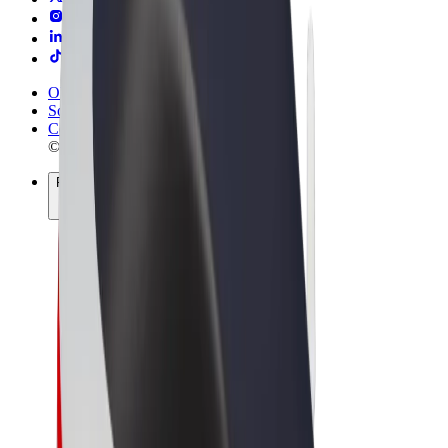
Obchodní podmínky
Soukromí
Cookies
© 2026 Bolt Technology OÜ
Produkty
Jízdy
Koloběžky
Bolt Market
Bolt Food
Bolt Drive
Bolt for Business
E-kola