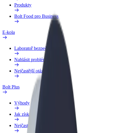
Produkty
Bolt Food pro Business
E-kola
Laboratoř bezpečnosti
Nahlásit problém
Nejčastější otázky
Bolt Plus
Výhody
Jak získat členství
Nejčastější otázky