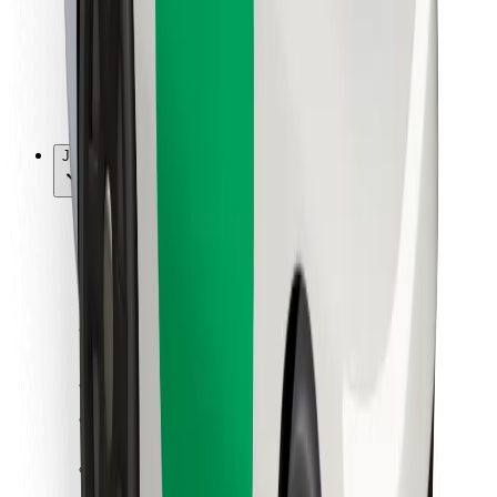
Bolt Food
Pro flotilové partnery
Pro restaurace
Bolt for Business
Jiné
Partneři
Obchodní podmínky
Cookies
Zabezpečení
Jízda za pár minut!
Stáhněte si aplikaci Bolt
Objevte své oblíbené jídlo!