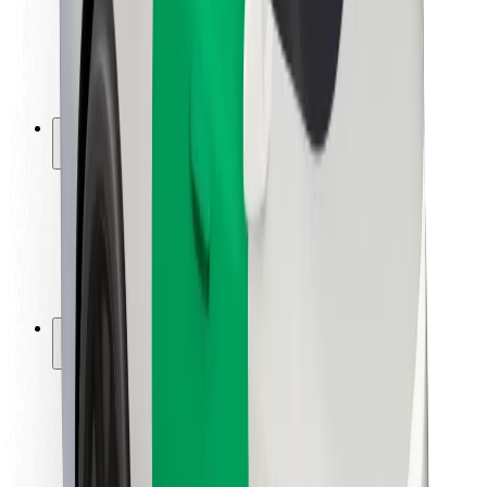
Bezpečnost řidičů
Bezpečnost na koloběžce
Laboratoř bezpečnosti
Města
Lokality
Řešení pro města
Letiště
Nabíjecí stanice Bolt
Podpora
Pro cestující
Pro řidiče
Pro kurýry