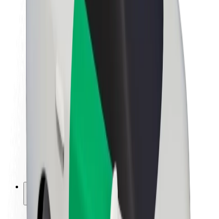
Udržitelnost podle Boltu
Projekt Zero
Blog
Tiskové centrum
Pokyny ke značce
Naše poslání
Vztahy s investory
Vedení
Značka
Média
Městský fond
Bezpečnost
Bezpečnost cestujících