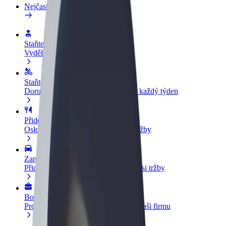
Nejčastější otázky
Staňte se řidičem
Vydělávejte podle sebe
Staňte se kurýrem
Doručujte jídlo a dostávejte výplatu každý týden
Přidejte restauraci nebo obchod
Oslovte více zákazníků a zvyšte si tržby
Zaregistrujte se jako flotilový partner
Přidejte svou flotilu k Boltu a zvyšte si tržby
Bolt for Business
Produkty a služby Boltu přesně pro vaši firmu