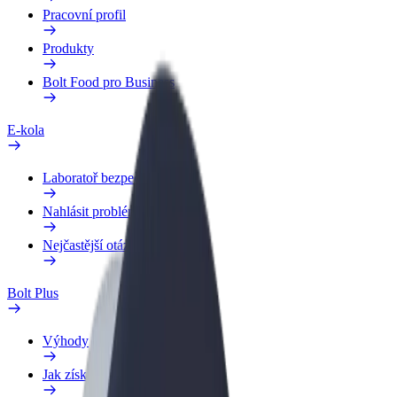
Pracovní profil
Produkty
Bolt Food pro Business
E-kola
Laboratoř bezpečnosti
Nahlásit problém
Nejčastější otázky
Bolt Plus
Výhody
Jak získat členství