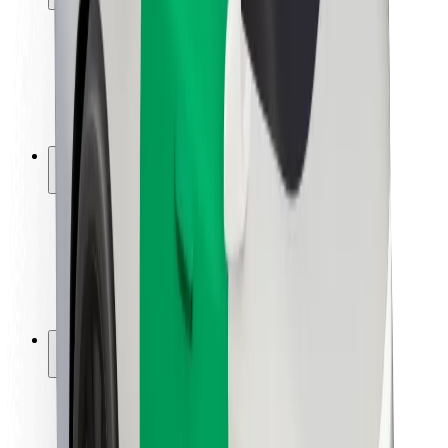
Bezpečnost cestujících
Bezpečnost řidičů
Bezpečnost na koloběžce
Laboratoř bezpečnosti
Města
Lokality
Řešení pro města
Letiště
Nabíjecí stanice Bolt
Podpora
Pro cestující
Pro řidiče