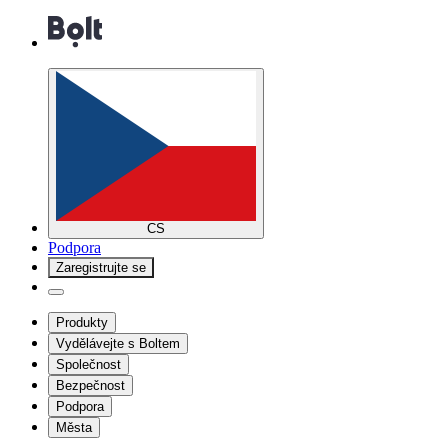
CS
Podpora
Zaregistrujte se
Produkty
Vydělávejte s Boltem
Společnost
Bezpečnost
Podpora
Města