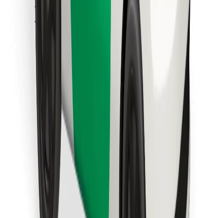
Objevte své oblíbené jídlo!
Stáhněte si aplikaci Bolt Food