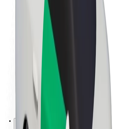
O společnosti Bolt
Udržitelnost podle Boltu
Projekt Zero
Blog
Tiskové centrum
Pokyny ke značce
Naše poslání
Vztahy s investory
Vedení
Značka
Média
Městský fond
Bezpečnost