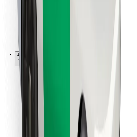
Pro kurýry
Bolt Food
Pro flotilové partnery
Pro restaurace
Bolt for Business
Jiné
Partneři
Obchodní podmínky
Cookies
Zabezpečení
Jízda za pár minut!
Stáhněte si aplikaci Bolt