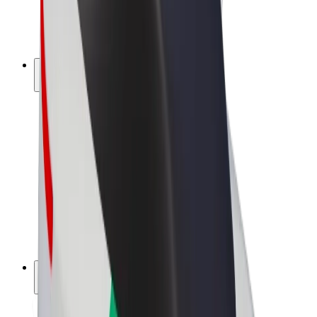
E-kola
Bolt Plus
Vydělávejte s Boltem
Řidiči
Výdělky řidiče
Kurýři
Výdělky kurýra
Partneři Bolt Food
Flotily
Franšízy
Společnost
Kariéra