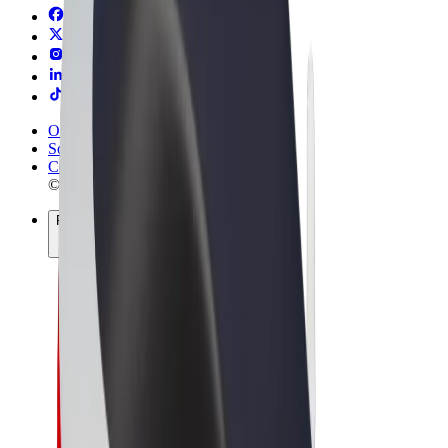
Obchodní podmínky
Soukromí
Cookies
© 2026 Bolt Technology OÜ
Produkty
Jízdy
Koloběžky
Bolt Market
Bolt Food
Bolt Drive
Bolt for Business