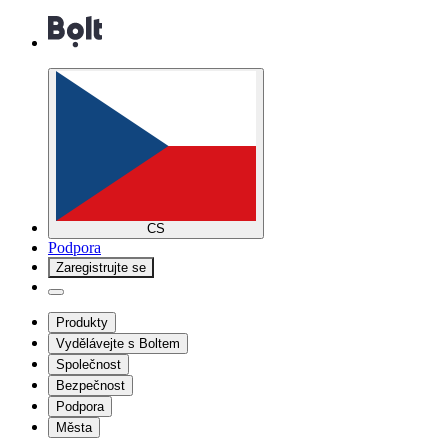
CS
Podpora
Zaregistrujte se
Produkty
Vydělávejte s Boltem
Společnost
Bezpečnost
Podpora
Města