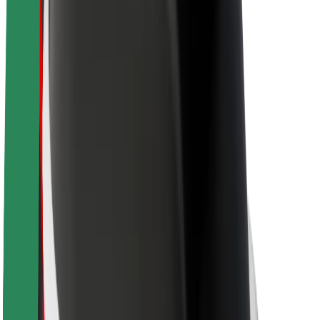
O společnosti Bolt
Udržitelnost podle Boltu
Projekt Zero
Blog
Tiskové centrum
Pokyny ke značce
Naše poslání
Vztahy s investory
Vedení
Značka
Média
Městský fond
Bezpečnost