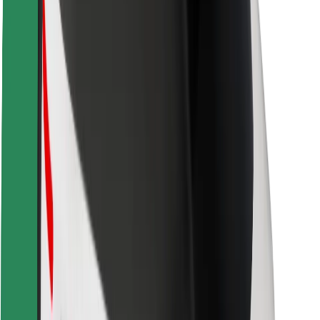
Bezpečnost cestujících
Bezpečnost řidičů
Bezpečnost na koloběžce
Laboratoř bezpečnosti
Města
Lokality
Řešení pro města
Letiště
Nabíjecí stanice Bolt
Podpora
Pro cestující
Pro řidiče