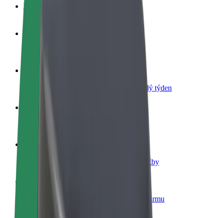
Nejčastější otázky
Staňte se řidičem
Vydělávejte podle sebe
Staňte se kurýrem
Doručujte jídlo a dostávejte výplatu každý týden
Přidejte restauraci nebo obchod
Oslovte více zákazníků a zvyšte si tržby
Zaregistrujte se jako flotilový partner
Přidejte svou flotilu k Boltu a zvyšte si tržby
Bolt for Business
Produkty a služby Boltu přesně pro vaši firmu