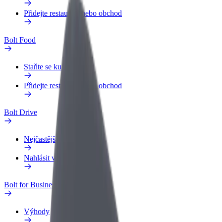
Přidejte restauraci nebo obchod
Bolt Food
Staňte se kurýrem
Přidejte restauraci nebo obchod
Bolt Drive
Nejčastější otázky
Nahlásit vozidlo
Bolt for Business
Výhody