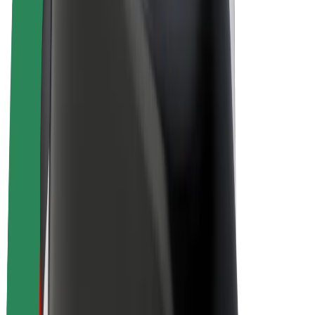
E-kola
Bolt Plus
Vydělávejte s Boltem
Řidiči
Výdělky řidiče
Kurýři
Výdělky kurýra
Partneři Bolt Food
Flotily
Franšízy
Společnost
Kariéra