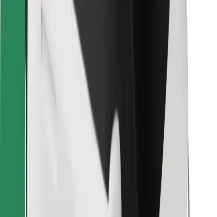
Pro kurýry
Bolt Food
Pro flotilové partnery
Pro restaurace
Bolt for Business
Jiné
Partneři
Obchodní podmínky
Cookies
Zabezpečení
Jízda za pár minut!
Stáhněte si aplikaci Bolt