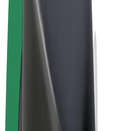
Obchodní podmínky
Soukromí
Cookies
© 2026 Bolt Technology OÜ
Produkty
Jízdy
Koloběžky
Bolt Market
Bolt Food
Bolt Drive
Bolt for Business