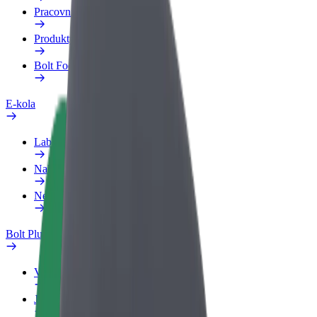
Pracovní profil
Produkty
Bolt Food pro Business
E-kola
Laboratoř bezpečnosti
Nahlásit problém
Nejčastější otázky
Bolt Plus
Výhody
Jak získat členství