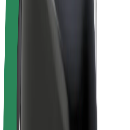
Bolt Plus
Vydělávejte s Boltem
Řidiči
Výdělky řidiče
Kurýři
Výdělky kurýra
Partneři Bolt Food
Flotily
Franšízy
Společnost
Kariéra
O společnosti Bolt