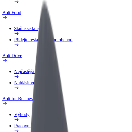
Bolt Food
Staňte se kurýrem
Přidejte restauraci nebo obchod
Bolt Drive
Nejčastější otázky
Nahlásit vozidlo
Bolt for Business
Výhody
Pracovní profil