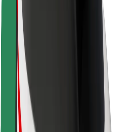
Bezpečnost řidičů
Bezpečnost na koloběžce
Laboratoř bezpečnosti
Města
Lokality
Řešení pro města
Letiště
Nabíjecí stanice Bolt
Podpora
Pro cestující
Pro řidiče
Pro kurýry