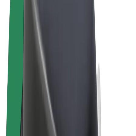
Obchodní podmínky
Soukromí
Cookies
© 2026 Bolt Technology OÜ
Produkty
Jízdy
Koloběžky
Bolt Market
Bolt Food
Bolt Drive
Bolt for Business
E-kola