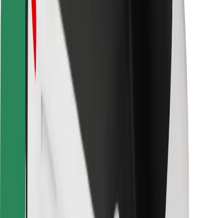
Bolt Food
Pro flotilové partnery
Pro restaurace
Bolt for Business
Jiné
Partneři
Obchodní podmínky
Cookies
Zabezpečení
Jízda za pár minut!
Stáhněte si aplikaci Bolt
Objevte své oblíbené jídlo!