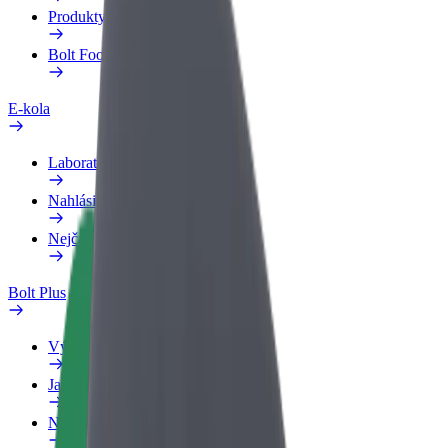
Produkty
Bolt Food pro Business
E-kola
Laboratoř bezpečnosti
Nahlásit problém
Nejčastější otázky
Bolt Plus
Výhody
Jak získat členství
Nejčastější otázky