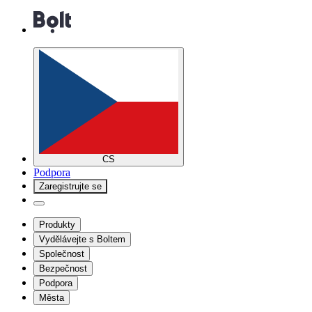
CS
Podpora
Zaregistrujte se
Produkty
Vydělávejte s Boltem
Společnost
Bezpečnost
Podpora
Města