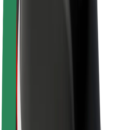
Udržitelnost podle Boltu
Projekt Zero
Blog
Tiskové centrum
Pokyny ke značce
Naše poslání
Vztahy s investory
Vedení
Značka
Média
Městský fond
Bezpečnost
Bezpečnost cestujících