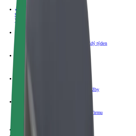
Staňte se řidičem
Vydělávejte podle sebe
Staňte se kurýrem
Doručujte jídlo a dostávejte výplatu každý týden
Přidejte restauraci nebo obchod
Oslovte více zákazníků a zvyšte si tržby
Zaregistrujte se jako flotilový partner
Přidejte svou flotilu k Boltu a zvyšte si tržby
Bolt for Business
Produkty a služby Boltu přesně pro vaši firmu