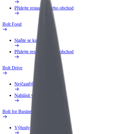
Přidejte restauraci nebo obchod
Bolt Food
Staňte se kurýrem
Přidejte restauraci nebo obchod
Bolt Drive
Nejčastější otázky
Nahlásit vozidlo
Bolt for Business
Výhody