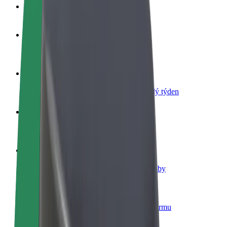
Nejčastější otázky
Staňte se řidičem
Vydělávejte podle sebe
Staňte se kurýrem
Doručujte jídlo a dostávejte výplatu každý týden
Přidejte restauraci nebo obchod
Oslovte více zákazníků a zvyšte si tržby
Zaregistrujte se jako flotilový partner
Přidejte svou flotilu k Boltu a zvyšte si tržby
Bolt for Business
Produkty a služby Boltu přesně pro vaši firmu