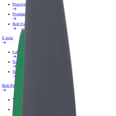
Pracovní profil
Produkty
Bolt Food pro Business
E-kola
Laboratoř bezpečnosti
Nahlásit problém
Nejčastější otázky
Bolt Plus
Výhody
Jak získat členství