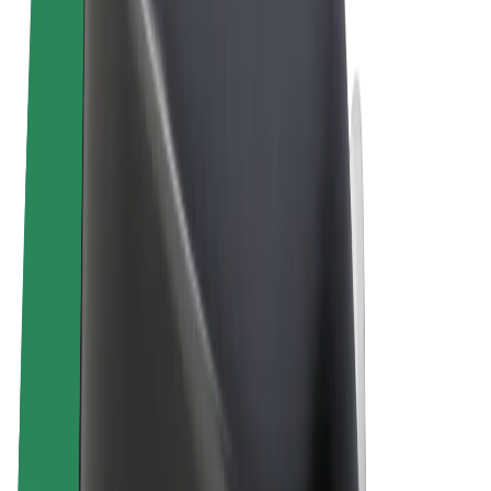
Obchodní podmínky
Soukromí
Cookies
© 2026 Bolt Technology OÜ
Produkty
Jízdy
Koloběžky
Bolt Market
Bolt Food
Bolt Drive
Bolt for Business