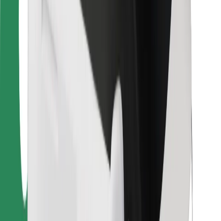
Pro kurýry
Bolt Food
Pro flotilové partnery
Pro restaurace
Bolt for Business
Jiné
Partneři
Obchodní podmínky
Cookies
Zabezpečení
Jízda za pár minut!
Stáhněte si aplikaci Bolt