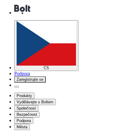
CS
Podpora
Zaregistrujte se
Produkty
Vydělávejte s Boltem
Společnost
Bezpečnost
Podpora
Města