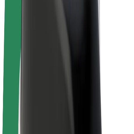
E-kola
Bolt Plus
Vydělávejte s Boltem
Řidiči
Výdělky řidiče
Kurýři
Výdělky kurýra
Partneři Bolt Food
Flotily
Franšízy
Společnost
Kariéra