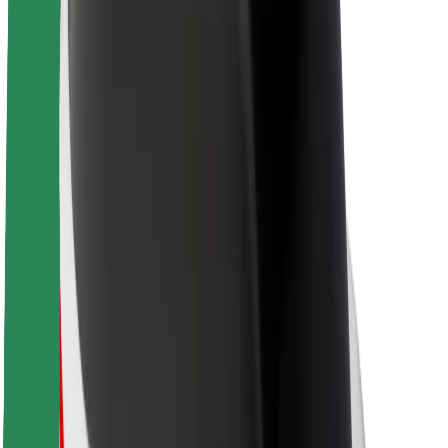
O společnosti Bolt
Udržitelnost podle Boltu
Projekt Zero
Blog
Tiskové centrum
Pokyny ke značce
Naše poslání
Vztahy s investory
Vedení
Značka
Média
Městský fond
Bezpečnost