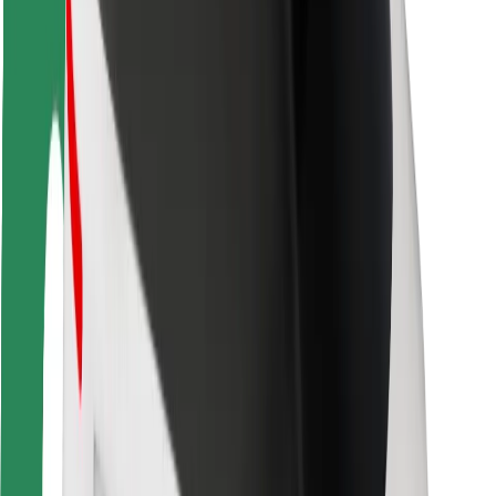
Bezpečnost cestujících
Bezpečnost řidičů
Bezpečnost na koloběžce
Laboratoř bezpečnosti
Města
Lokality
Řešení pro města
Letiště
Nabíjecí stanice Bolt
Podpora
Pro cestující
Pro řidiče