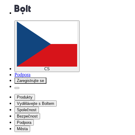
CS
Podpora
Zaregistrujte se
Produkty
Vydělávejte s Boltem
Společnost
Bezpečnost
Podpora
Města