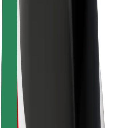
O společnosti Bolt
Udržitelnost podle Boltu
Projekt Zero
Blog
Tiskové centrum
Pokyny ke značce
Naše poslání
Vztahy s investory
Vedení
Značka
Média
Městský fond
Bezpečnost