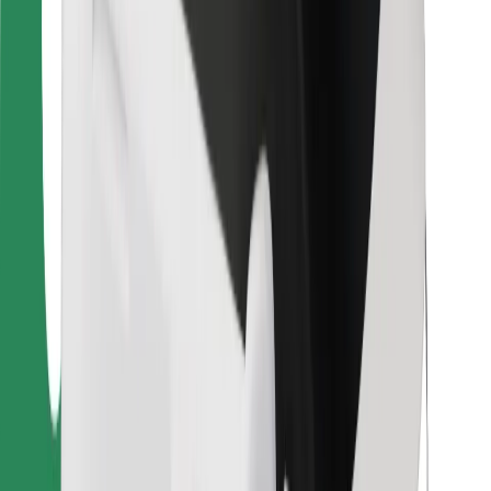
Pro kurýry
Bolt Food
Pro flotilové partnery
Pro restaurace
Bolt for Business
Jiné
Partneři
Obchodní podmínky
Cookies
Zabezpečení
Jízda za pár minut!
Stáhněte si aplikaci Bolt