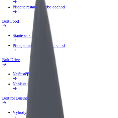
Přidejte restauraci nebo obchod
Bolt Food
Staňte se kurýrem
Přidejte restauraci nebo obchod
Bolt Drive
Nejčastější otázky
Nahlásit vozidlo
Bolt for Business
Výhody