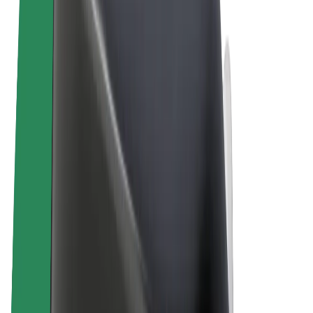
Obchodní podmínky
Soukromí
Cookies
© 2026 Bolt Technology OÜ
Produkty
Jízdy
Koloběžky
Bolt Market
Bolt Food
Bolt Drive
Bolt for Business