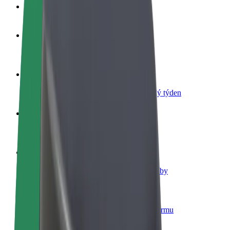
Nejčastější otázky
Staňte se řidičem
Vydělávejte podle sebe
Staňte se kurýrem
Doručujte jídlo a dostávejte výplatu každý týden
Přidejte restauraci nebo obchod
Oslovte více zákazníků a zvyšte si tržby
Zaregistrujte se jako flotilový partner
Přidejte svou flotilu k Boltu a zvyšte si tržby
Bolt for Business
Produkty a služby Boltu přesně pro vaši firmu