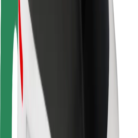
Bezpečnost cestujících
Bezpečnost řidičů
Bezpečnost na koloběžce
Laboratoř bezpečnosti
Města
Lokality
Řešení pro města
Letiště
Nabíjecí stanice Bolt
Podpora
Pro cestující
Pro řidiče