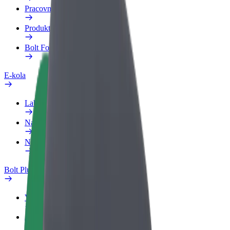
Pracovní profil
Produkty
Bolt Food pro Business
E-kola
Laboratoř bezpečnosti
Nahlásit problém
Nejčastější otázky
Bolt Plus
Výhody
Jak získat členství