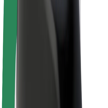
E-kola
Bolt Plus
Vydělávejte s Boltem
Řidiči
Výdělky řidiče
Kurýři
Výdělky kurýra
Partneři Bolt Food
Flotily
Franšízy
Společnost
Kariéra