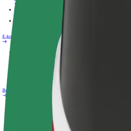
Produkty
Bolt Food pro Business
E-kola
Laboratoř bezpečnosti
Nahlásit problém
Nejčastější otázky
Bolt Plus
Výhody
Jak získat členství
Nejčastější otázky