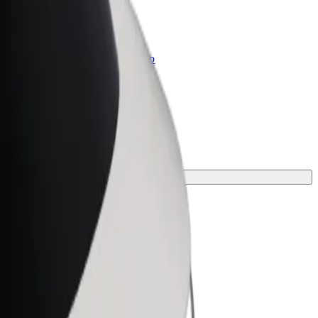
Bolt for Business
Produkty a služby Boltu přesně pro
vaši firmu
vou cestu.