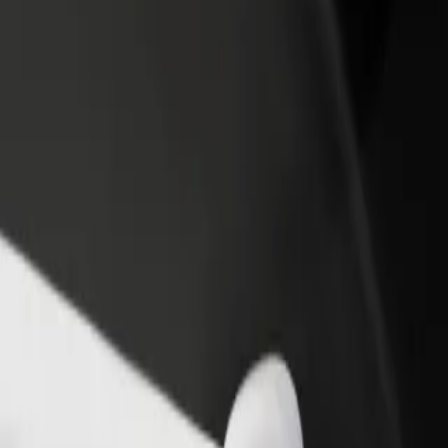
idejte restauraci nebo obchod
Zaregistrujte se jako flotilový partner
lovte více zákazníků a zvyšte si
Přidejte svou flotilu k Boltu a zvyšte
žby
si tržby
ęstochowa
a - Częstochowa? Prohlédněte si naše služby a najděte tu ideální pro s
Stáhnout aplikaci