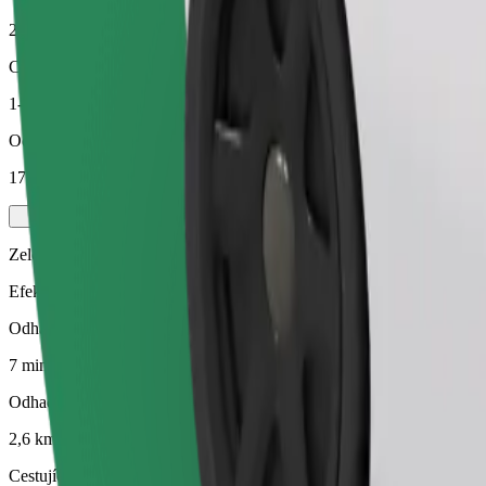
2,6 km
Cestující
1-4
Odhadovaná cena
17,40 PLN
Zelený
Efektivní jízdy v hybridních a elektrických vozidlech
Odhadovaná doba jízdy
7 min
Odhadovaná vzdálenost
2,6 km
Cestující