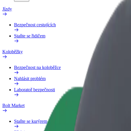
Jízdy
Bezpečnost cestujících
Staňte se řidičem
Koloběžky
Bezpečnost na koloběžce
Nahlásit problém
Laboratoř bezpečnosti
Bolt Market
Staňte se kurýrem