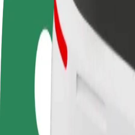
Staňte se řidičem
Staňte se kurýrem
Př
Vydělávejte podle
Doručujte jídlo a dostávejte výplatu
Os
sebe
každý týden
tr
Jak se dostat z Piłsudskiego/PKP do Castorama - Cz
Hledáte nejlepší způsob, jak se dostat z Piłsudskiego/PKP do Castoram
Odkud
Piłsudskiego/PKP
Kam
Castorama - Częstochowa
Pohodlná jízda na dosah ruky!
Bolt
Spolehlivé jízdy v běžných vozidlech střední velikosti.
Odhadovaná doba jízdy