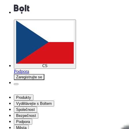
CS
Podpora
Zaregistrujte se
Produkty
Vydělávejte s Boltem
Společnost
Bezpečnost
Podpora
Města