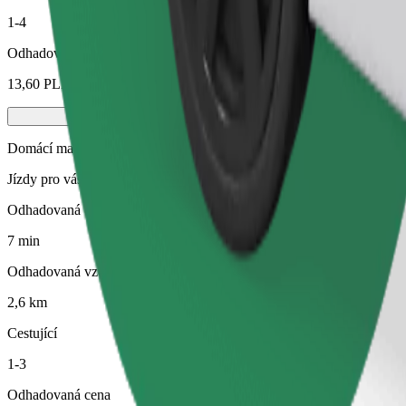
1-4
Odhadovaná cena
13,60 PLN
Domácí mazlíčci
Jízdy pro vás i vašeho domácího mazlíčka. Psi musí mít náhubek, malá
Odhadovaná doba jízdy
7 min
Odhadovaná vzdálenost
2,6 km
Cestující
1-3
Odhadovaná cena