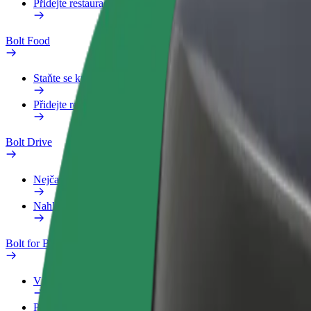
Přidejte restauraci nebo obchod
Bolt Food
Staňte se kurýrem
Přidejte restauraci nebo obchod
Bolt Drive
Nejčastější otázky
Nahlásit vozidlo
Bolt for Business
Výhody
Pracovní profil