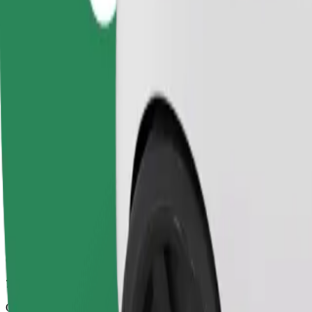
7 min
Odhadovaná vzdálenost
2,6 km
Cestující
1-4
Odhadovaná cena
13,70 PLN
Comfort
Větší vozidla s dostatkem místa pro nohy a úložným prostorem
Odhadovaná doba jízdy
7 min
Odhadovaná vzdálenost