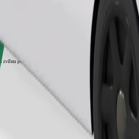
Objednat jízdu
 zvířata potřebují přepravku a sedadla je třeba chránit dekou nebo pod