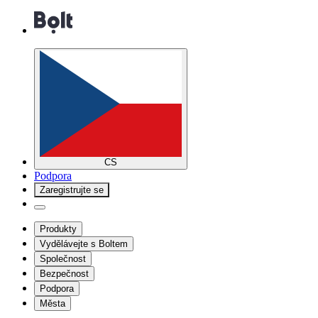
CS
Podpora
Zaregistrujte se
Produkty
Vydělávejte s Boltem
Společnost
Bezpečnost
Podpora
Města