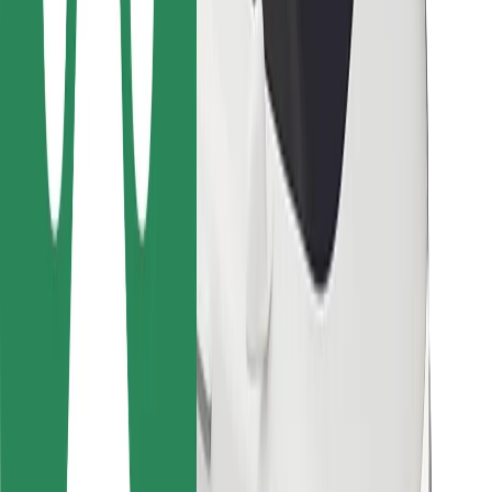
Pro kurýry
Bolt Food
Pro flotilové partnery
Pro restaurace
Bolt for Business
Jiné
Partneři
Obchodní podmínky
Cookies
Zabezpečení
Jízda za pár minut!
Stáhněte si aplikaci Bolt