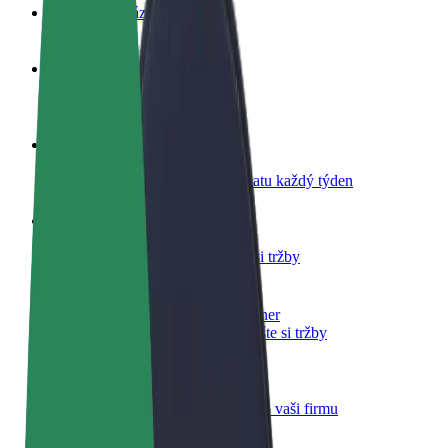
Nejčastější otázky
Staňte se řidičem
Vydělávejte podle sebe
Staňte se kurýrem
Doručujte jídlo a dostávejte výplatu každý týden
Přidejte restauraci nebo obchod
Oslovte více zákazníků a zvyšte si tržby
Zaregistrujte se jako flotilový partner
Přidejte svou flotilu k Boltu a zvyšte si tržby
Bolt for Business
Produkty a služby Boltu přesně pro vaši firmu