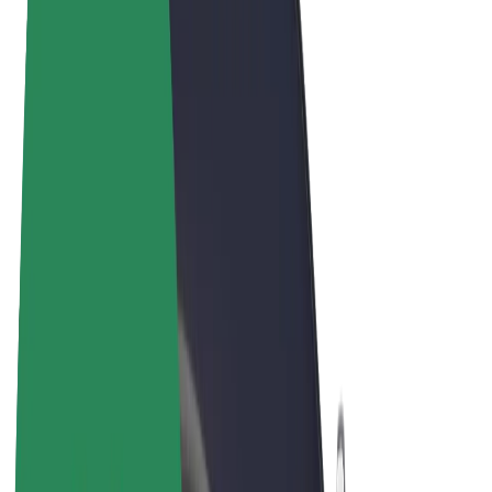
Obchodní podmínky
Soukromí
Cookies
© 2026 Bolt Technology OÜ
Produkty
Jízdy
Koloběžky
Bolt Market
Bolt Food
Bolt Drive
Bolt for Business