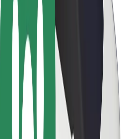
Bezpečnost cestujících
Bezpečnost řidičů
Bezpečnost na koloběžce
Laboratoř bezpečnosti
Města
Lokality
Řešení pro města
Letiště
Nabíjecí stanice Bolt
Podpora
Pro cestující
Pro řidiče