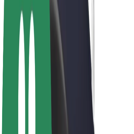
E-kola
Bolt Plus
Vydělávejte s Boltem
Řidiči
Výdělky řidiče
Kurýři
Výdělky kurýra
Partneři Bolt Food
Flotily
Franšízy
Společnost
Kariéra