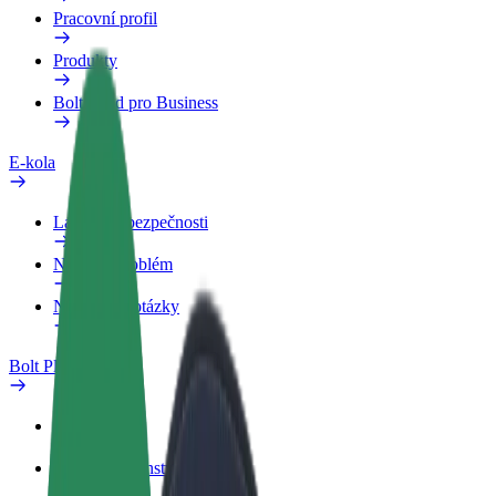
Pracovní profil
Produkty
Bolt Food pro Business
E-kola
Laboratoř bezpečnosti
Nahlásit problém
Nejčastější otázky
Bolt Plus
Výhody
Jak získat členství