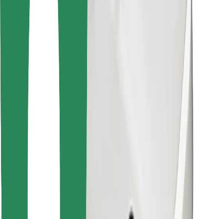
Objevte své oblíbené jídlo!
Stáhněte si aplikaci Bolt Food