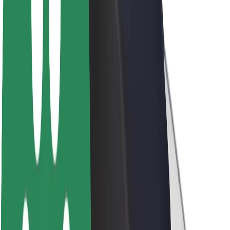
O společnosti Bolt
Udržitelnost podle Boltu
Projekt Zero
Blog
Tiskové centrum
Pokyny ke značce
Naše poslání
Vztahy s investory
Vedení
Značka
Média
Městský fond
Bezpečnost