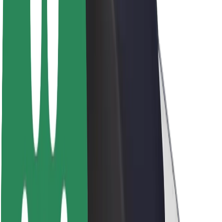
O společnosti Bolt
Udržitelnost podle Boltu
Projekt Zero
Blog
Tiskové centrum
Pokyny ke značce
Naše poslání
Vztahy s investory
Vedení
Značka
Média
Městský fond
Bezpečnost