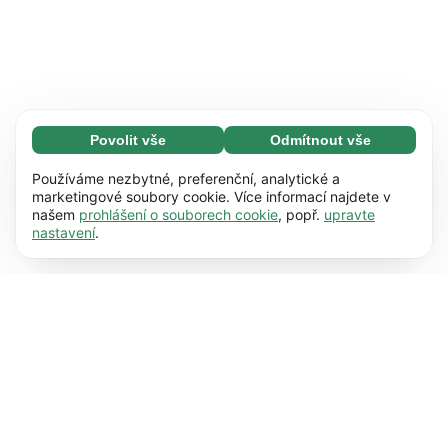
Povolit vše
Odmítnout vše
Nezbytné (65)
Nezbytné soubory cookie umožňují využívat
Zjistit více
Používáme nezbytné, preferenční, analytické a
naše webové stránky díky základním funkcím,
marketingové soubory cookie. Více informací najdete v
našem
prohlášení o souborech cookie
, popř.
upravte
např. navigaci na stránce. Bez těchto souborů
Preference (17)
nastavení
.
cookie nemůže webová stránka správně
Předvolené soubory cookie umožňují našim
Zjistit více
fungovat.
Zjistit více
webovým stránkám zapamatovat si informace,
které mění jejich chování nebo vzhled, např.
Statistiky (63)
preferovaný jazyk nebo region, ve kterém se
Soubory cookie pro statistické účely nám
Zjistit více
nacházíte.
Zjistit více
pomáhají porozumět tomu, jak s našimi
webovými stránkami komunikujete, tím, že
Marketing (63)
shromažďují a vykazují informace v anonymní
Marketingové soubory cookie se používají ke
Zjistit více
podobě.
Zjistit více
sledování návštěvníků na našich webových
stránkách. Záměrem je zobrazovat reklamy,