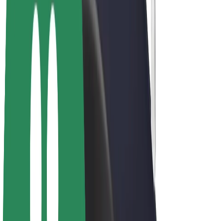
Bolt Plus
Vydělávejte s Boltem
Řidiči
Výdělky řidiče
Kurýři
Výdělky kurýra
Partneři Bolt Food
Flotily
Franšízy
Společnost
Kariéra
O společnosti Bolt