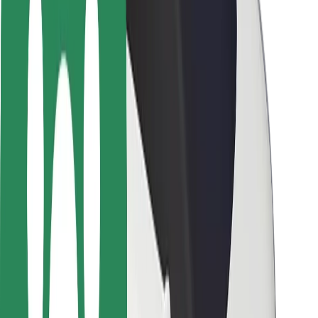
Bezpečnost řidičů
Bezpečnost na koloběžce
Laboratoř bezpečnosti
Města
Lokality
Řešení pro města
Letiště
Nabíjecí stanice Bolt
Podpora
Pro cestující
Pro řidiče
Pro kurýry