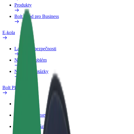
Produkty
Bolt Food pro Business
E-kola
Laboratoř bezpečnosti
Nahlásit problém
Nejčastější otázky
Bolt Plus
Výhody
Jak získat členství
Nejčastější otázky