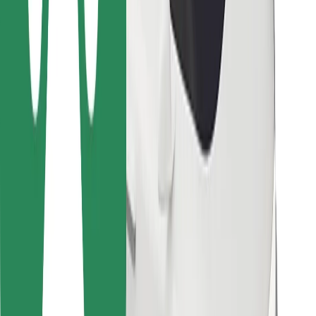
Bolt Food
Pro flotilové partnery
Pro restaurace
Bolt for Business
Jiné
Partneři
Obchodní podmínky
Cookies
Zabezpečení
Jízda za pár minut!
Stáhněte si aplikaci Bolt
Objevte své oblíbené jídlo!