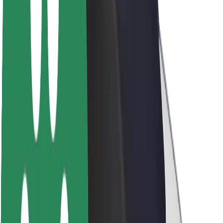
Udržitelnost podle Boltu
Projekt Zero
Blog
Tiskové centrum
Pokyny ke značce
Naše poslání
Vztahy s investory
Vedení
Značka
Média
Městský fond
Bezpečnost
Bezpečnost cestujících