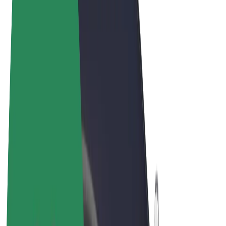
Obchodní podmínky
Soukromí
Cookies
© 2026 Bolt Technology OÜ
Produkty
Jízdy
Koloběžky
Bolt Market
Bolt Food
Bolt Drive
Bolt for Business
E-kola