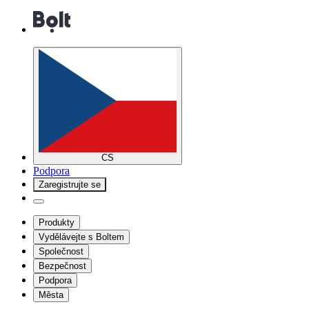
CS
Podpora
Zaregistrujte se
Produkty
Vydělávejte s Boltem
Společnost
Bezpečnost
Podpora
Města