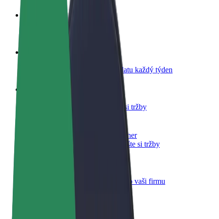
Staňte se řidičem
Vydělávejte podle sebe
Staňte se kurýrem
Doručujte jídlo a dostávejte výplatu každý týden
Přidejte restauraci nebo obchod
Oslovte více zákazníků a zvyšte si tržby
Zaregistrujte se jako flotilový partner
Přidejte svou flotilu k Boltu a zvyšte si tržby
Bolt for Business
Produkty a služby Boltu přesně pro vaši firmu