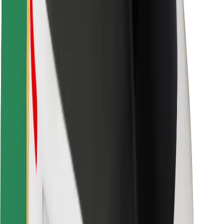
Bezpečnost cestujících
Bezpečnost řidičů
Bezpečnost na koloběžce
Laboratoř bezpečnosti
Města
Lokality
Řešení pro města
Letiště
Nabíjecí stanice Bolt
Podpora
Pro cestující
Pro řidiče