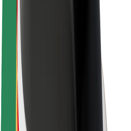
O společnosti Bolt
Udržitelnost podle Boltu
Projekt Zero
Blog
Tiskové centrum
Pokyny ke značce
Naše poslání
Vztahy s investory
Vedení
Značka
Média
Městský fond
Bezpečnost