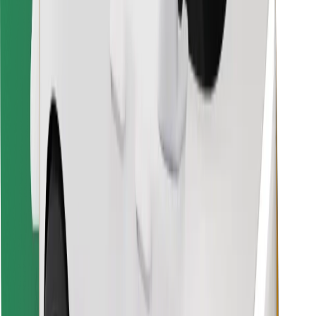
Objevte své oblíbené jídlo!
Stáhněte si aplikaci Bolt Food