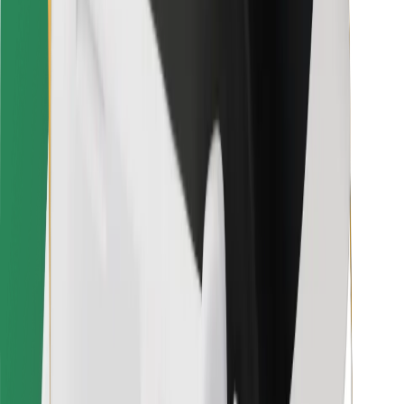
Pro kurýry
Bolt Food
Pro flotilové partnery
Pro restaurace
Bolt for Business
Jiné
Partneři
Obchodní podmínky
Cookies
Zabezpečení
Jízda za pár minut!
Stáhněte si aplikaci Bolt