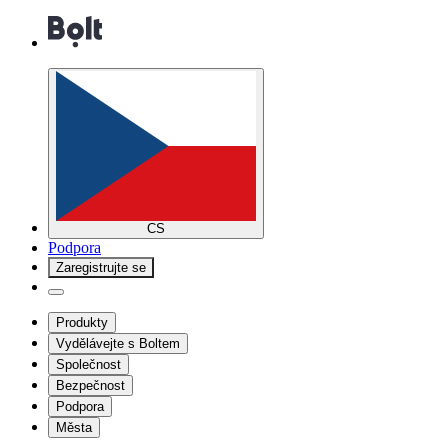
CS
Podpora
Zaregistrujte se
Produkty
Vydělávejte s Boltem
Společnost
Bezpečnost
Podpora
Města