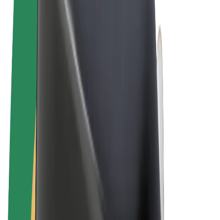
Obchodní podmínky
Soukromí
Cookies
© 2026 Bolt Technology OÜ
Produkty
Jízdy
Koloběžky
Bolt Market
Bolt Food
Bolt Drive
Bolt for Business