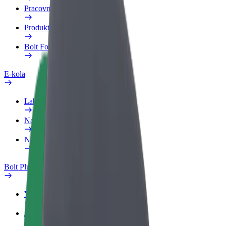
Pracovní profil
Produkty
Bolt Food pro Business
E-kola
Laboratoř bezpečnosti
Nahlásit problém
Nejčastější otázky
Bolt Plus
Výhody
Jak získat členství