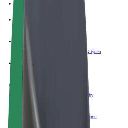
Nejčastější otázky
Staňte se řidičem
Vydělávejte podle sebe
Staňte se kurýrem
Doručujte jídlo a dostávejte výplatu každý týden
Přidejte restauraci nebo obchod
Oslovte více zákazníků a zvyšte si tržby
Zaregistrujte se jako flotilový partner
Přidejte svou flotilu k Boltu a zvyšte si tržby
Bolt for Business
Produkty a služby Boltu přesně pro vaši firmu