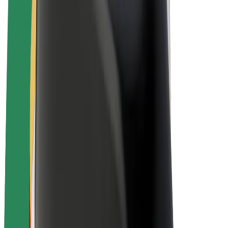
E-kola
Bolt Plus
Vydělávejte s Boltem
Řidiči
Výdělky řidiče
Kurýři
Výdělky kurýra
Partneři Bolt Food
Flotily
Franšízy
Společnost
Kariéra