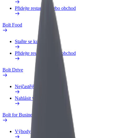
Přidejte restauraci nebo obchod
Bolt Food
Staňte se kurýrem
Přidejte restauraci nebo obchod
Bolt Drive
Nejčastější otázky
Nahlásit vozidlo
Bolt for Business
Výhody