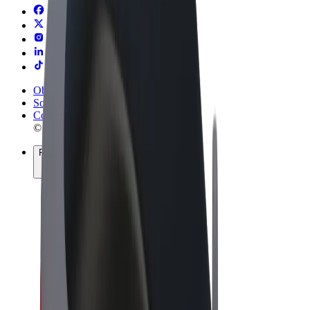
Obchodní podmínky
Soukromí
Cookies
© 2026 Bolt Technology OÜ
Produkty
Jízdy
Koloběžky
Bolt Market
Bolt Food
Bolt Drive
Bolt for Business