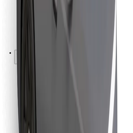
Pro kurýry
Bolt Food
Pro flotilové partnery
Pro restaurace
Bolt for Business
Jiné
Partneři
Obchodní podmínky
Cookies
Zabezpečení
Jízda za pár minut!
Stáhněte si aplikaci Bolt