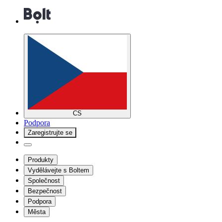
CS
Podpora
Zaregistrujte se
Produkty
Vydělávejte s Boltem
Společnost
Bezpečnost
Podpora
Města