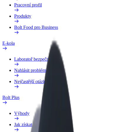
Pracovní profil
Produkty
Bolt Food pro Business
E-kola
Laboratoř bezpečnosti
Nahlásit problém
Nejčastější otázky
Bolt Plus
Výhody
Jak získat členství