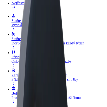
Nejčastější otázky
Staňte se řidičem
Vydělávejte podle sebe
Staňte se kurýrem
Doručujte jídlo a dostávejte výplatu každý týden
Přidejte restauraci nebo obchod
Oslovte více zákazníků a zvyšte si tržby
Zaregistrujte se jako flotilový partner
Přidejte svou flotilu k Boltu a zvyšte si tržby
Bolt for Business
Produkty a služby Boltu přesně pro vaši firmu