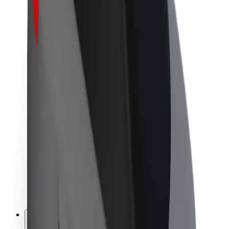
O společnosti Bolt
Udržitelnost podle Boltu
Projekt Zero
Blog
Tiskové centrum
Pokyny ke značce
Naše poslání
Vztahy s investory
Vedení
Značka
Média
Městský fond
Bezpečnost