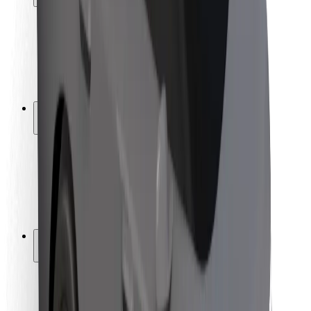
Bezpečnost cestujících
Bezpečnost řidičů
Bezpečnost na koloběžce
Laboratoř bezpečnosti
Města
Lokality
Řešení pro města
Letiště
Nabíjecí stanice Bolt
Podpora
Pro cestující
Pro řidiče