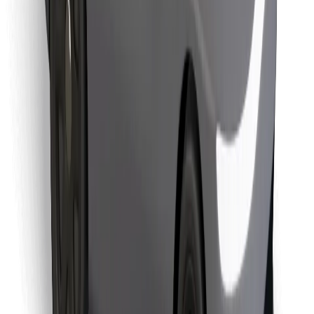
Objevte své oblíbené jídlo!
Stáhněte si aplikaci Bolt Food