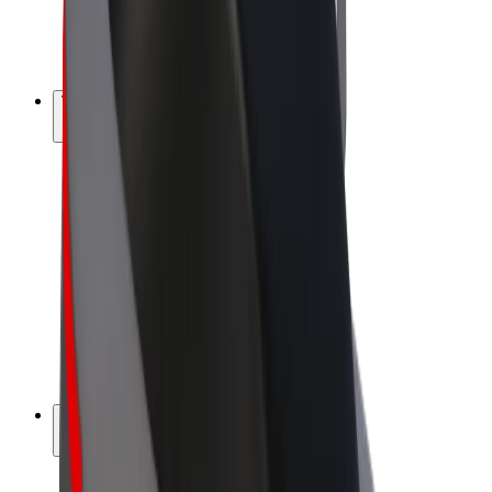
E-kola
Bolt Plus
Vydělávejte s Boltem
Řidiči
Výdělky řidiče
Kurýři
Výdělky kurýra
Partneři Bolt Food
Flotily
Franšízy
Společnost
Kariéra