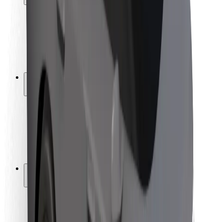
Bezpečnost cestujících
Bezpečnost řidičů
Bezpečnost na koloběžce
Laboratoř bezpečnosti
Města
Lokality
Řešení pro města
Letiště
Nabíjecí stanice Bolt
Podpora
Pro cestující
Pro řidiče