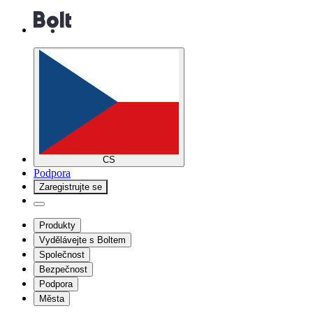
CS
Podpora
Zaregistrujte se
Produkty
Vydělávejte s Boltem
Společnost
Bezpečnost
Podpora
Města