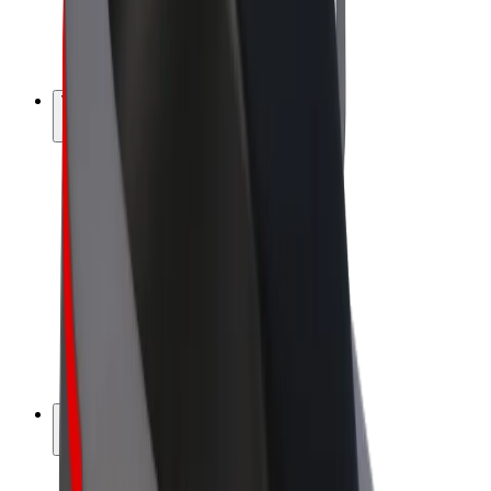
E-kola
Bolt Plus
Vydělávejte s Boltem
Řidiči
Výdělky řidiče
Kurýři
Výdělky kurýra
Partneři Bolt Food
Flotily
Franšízy
Společnost
Kariéra