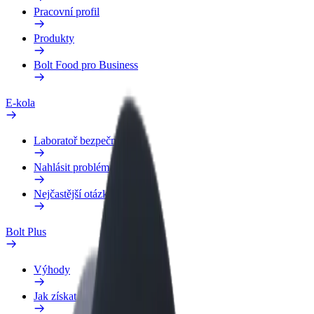
Pracovní profil
Produkty
Bolt Food pro Business
E-kola
Laboratoř bezpečnosti
Nahlásit problém
Nejčastější otázky
Bolt Plus
Výhody
Jak získat členství