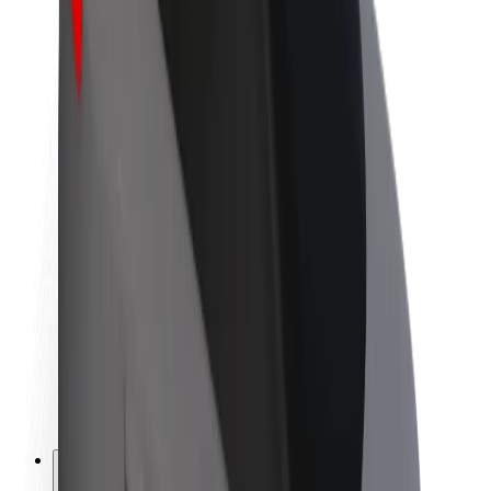
O společnosti Bolt
Udržitelnost podle Boltu
Projekt Zero
Blog
Tiskové centrum
Pokyny ke značce
Naše poslání
Vztahy s investory
Vedení
Značka
Média
Městský fond
Bezpečnost