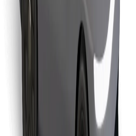
Objevte své oblíbené jídlo!
Stáhněte si aplikaci Bolt Food