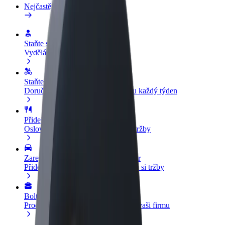
Nejčastější otázky
Staňte se řidičem
Vydělávejte podle sebe
Staňte se kurýrem
Doručujte jídlo a dostávejte výplatu každý týden
Přidejte restauraci nebo obchod
Oslovte více zákazníků a zvyšte si tržby
Zaregistrujte se jako flotilový partner
Přidejte svou flotilu k Boltu a zvyšte si tržby
Bolt for Business
Produkty a služby Boltu přesně pro vaši firmu