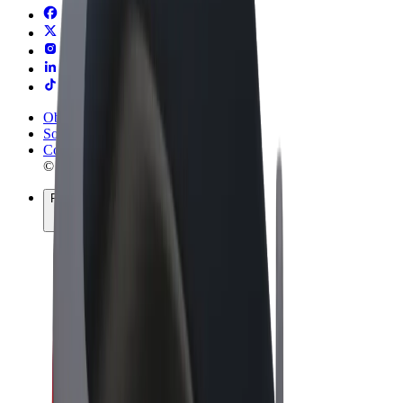
Obchodní podmínky
Soukromí
Cookies
© 2026 Bolt Technology OÜ
Produkty
Jízdy
Koloběžky
Bolt Market
Bolt Food
Bolt Drive
Bolt for Business