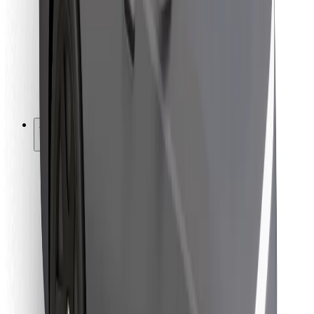
Pro kurýry
Bolt Food
Pro flotilové partnery
Pro restaurace
Bolt for Business
Jiné
Partneři
Obchodní podmínky
Cookies
Zabezpečení
Jízda za pár minut!
Stáhněte si aplikaci Bolt