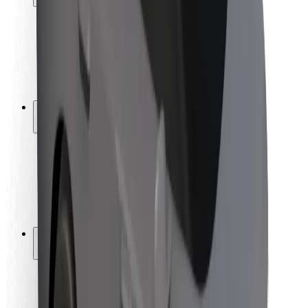
Bezpečnost cestujících
Bezpečnost řidičů
Bezpečnost na koloběžce
Laboratoř bezpečnosti
Města
Lokality
Řešení pro města
Letiště
Nabíjecí stanice Bolt
Podpora
Pro cestující
Pro řidiče