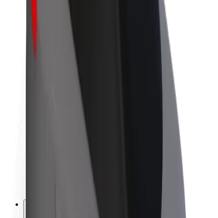
O společnosti Bolt
Udržitelnost podle Boltu
Projekt Zero
Blog
Tiskové centrum
Pokyny ke značce
Naše poslání
Vztahy s investory
Vedení
Značka
Média
Městský fond
Bezpečnost