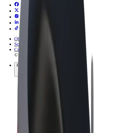
Obchodní podmínky
Soukromí
Cookies
© 2026 Bolt Technology OÜ
Produkty
Jízdy
Koloběžky
Bolt Market
Bolt Food
Bolt Drive
Bolt for Business