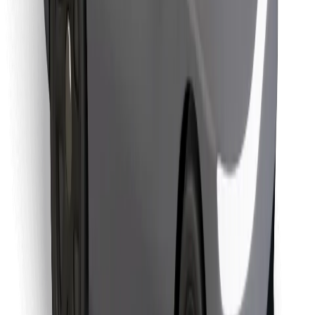
Objevte své oblíbené jídlo!
Stáhněte si aplikaci Bolt Food