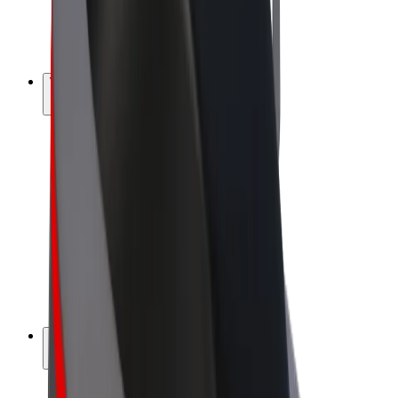
E-kola
Bolt Plus
Vydělávejte s Boltem
Řidiči
Výdělky řidiče
Kurýři
Výdělky kurýra
Partneři Bolt Food
Flotily
Franšízy
Společnost
Kariéra