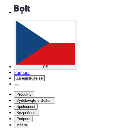
CS
Podpora
Zaregistrujte se
Produkty
Vydělávejte s Boltem
Společnost
Bezpečnost
Podpora
Města