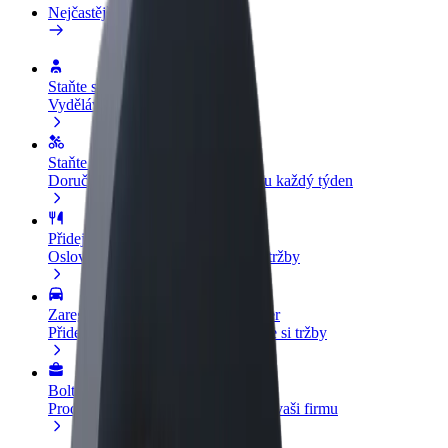
Nejčastější otázky
Staňte se řidičem
Vydělávejte podle sebe
Staňte se kurýrem
Doručujte jídlo a dostávejte výplatu každý týden
Přidejte restauraci nebo obchod
Oslovte více zákazníků a zvyšte si tržby
Zaregistrujte se jako flotilový partner
Přidejte svou flotilu k Boltu a zvyšte si tržby
Bolt for Business
Produkty a služby Boltu přesně pro vaši firmu