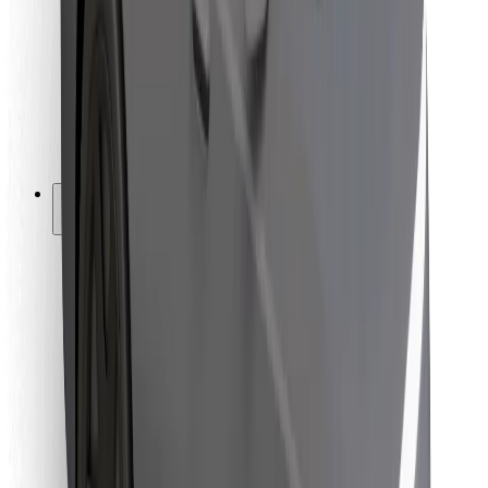
Pro kurýry
Bolt Food
Pro flotilové partnery
Pro restaurace
Bolt for Business
Jiné
Partneři
Obchodní podmínky
Cookies
Zabezpečení
Jízda za pár minut!
Stáhněte si aplikaci Bolt