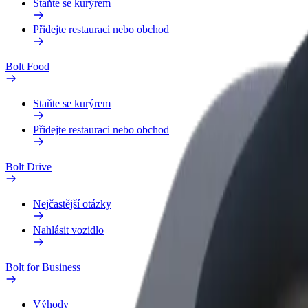
Staňte se kurýrem
Přidejte restauraci nebo obchod
Bolt Food
Staňte se kurýrem
Přidejte restauraci nebo obchod
Bolt Drive
Nejčastější otázky
Nahlásit vozidlo
Bolt for Business
Výhody