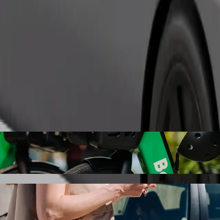
Objednat jízdu
Mərkəzi Xəstəxana \ Mingəçevir s odvozem a
çevir, doporučujeme vám odvoz autem Bolt. S Boltem bude tato cesta t