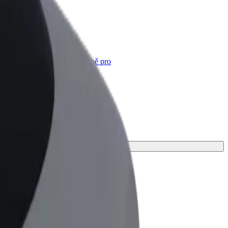
Bolt for Business
Produkty a služby Boltu přesně pro
vaši firmu
deální pro svou cestu.