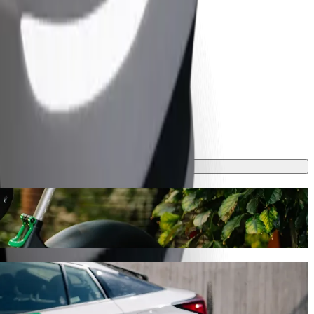
utem Bolt
rvat přibližně 5 min a vyjde na zhruba 1,00 AZN AZN. Ať už jedete