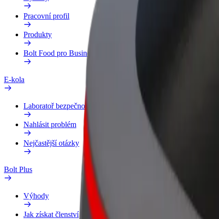
Pracovní profil
Produkty
Bolt Food pro Business
E-kola
Laboratoř bezpečnosti
Nahlásit problém
Nejčastější otázky
Bolt Plus
Výhody
Jak získat členství