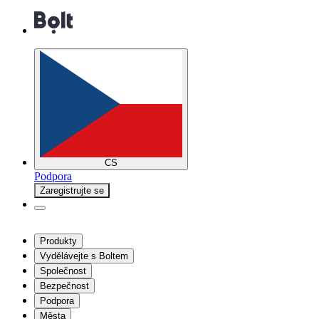
CS
Podpora
Zaregistrujte se
Produkty
Vydělávejte s Boltem
Společnost
Bezpečnost
Podpora
Města