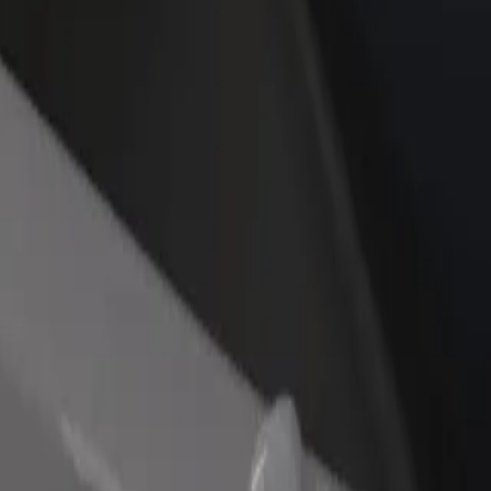
idejte restauraci nebo obchod
Zaregistrujte se jako flotilový partner
lovte více zákazníků a zvyšte si
Přidejte svou flotilu k Boltu a zvyšte
žby
si tržby
stəxana \ Mingəçevir
rkəzi Xəstəxana \ Mingəçevir? Prohlédněte si naše služby a najděte tu i
Stáhnout aplikaci