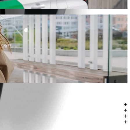
gəçevir