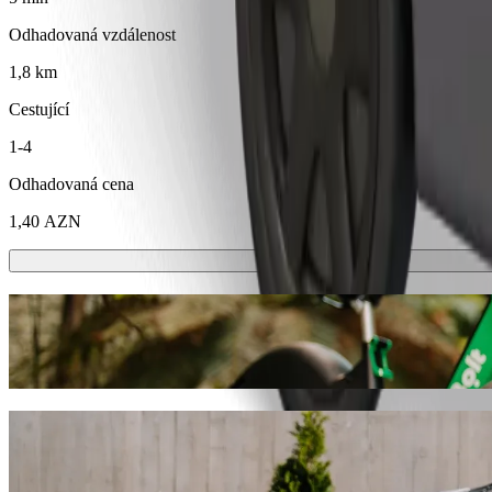
Odhadovaná vzdálenost
1,8 km
Cestující
1-4
Odhadovaná cena
1,40 AZN
Koloběžky nebo e-kola
Přesouvejte se po Mingachevir na koloběžkách nebo e-kolech
Stáhnout aplikaci Bolt
Dostaňte se z Kur Hotel \ Mingəçevir do 
Pokud hledáte nejlepší cenu pro jízdu do Mərkəzi Xəstəxana \ Mingə
kamkoli, najdeme pro vás ideální vozidlo.