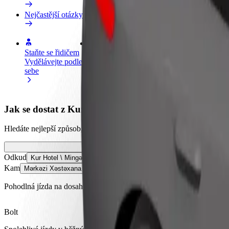
Nejčastější otázky
Staňte se řidičem
Staňte se kurýrem
Př
Vydělávejte podle
Doručujte jídlo a dostávejte výplatu
Os
sebe
každý týden
tr
Jak se dostat z Kur Hotel \ Mingəçevir do Mərkəzi Xə
Hledáte nejlepší způsob, jak se dostat z Kur Hotel \ Mingəçevir do Mə
Odkud
Kur Hotel \ Mingəçevir
Kam
Mərkəzi Xəstəxana \ Mingəçevir
Pohodlná jízda na dosah ruky!
Bolt