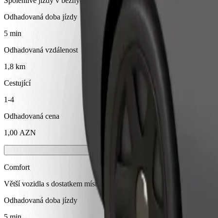
Spolehlivé jízdy v běžných vozidlech střední velikosti.
Odhadovaná doba jízdy
5 min
Odhadovaná vzdálenost
1,8 km
Cestující
1-4
Odhadovaná cena
1,00 AZN
Comfort
Větší vozidla s dostatkem místa pro nohy a úložným prostorem
Odhadovaná doba jízdy
5 min