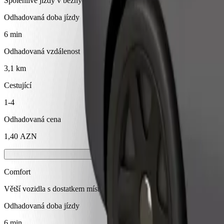
Spolehlivé jízdy v běžných vozidlech střední velikosti.
Odhadovaná doba jízdy
6 min
Odhadovaná vzdálenost
3,1 km
Cestující
1-4
Odhadovaná cena
1,40 AZN
Comfort
Větší vozidla s dostatkem místa pro nohy a úložným prostorem
Odhadovaná doba jízdy
6 min