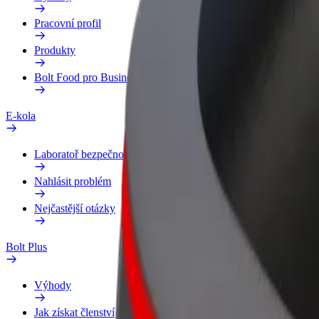
Pracovní profil
Produkty
Bolt Food pro Business
E-kola
Laboratoř bezpečnosti
Nahlásit problém
Nejčastější otázky
Bolt Plus
Výhody
Jak získat členství