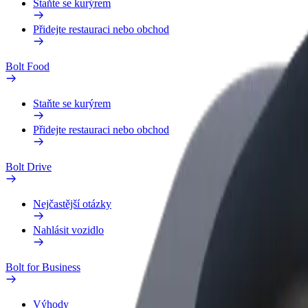
Staňte se kurýrem
Přidejte restauraci nebo obchod
Bolt Food
Staňte se kurýrem
Přidejte restauraci nebo obchod
Bolt Drive
Nejčastější otázky
Nahlásit vozidlo
Bolt for Business
Výhody