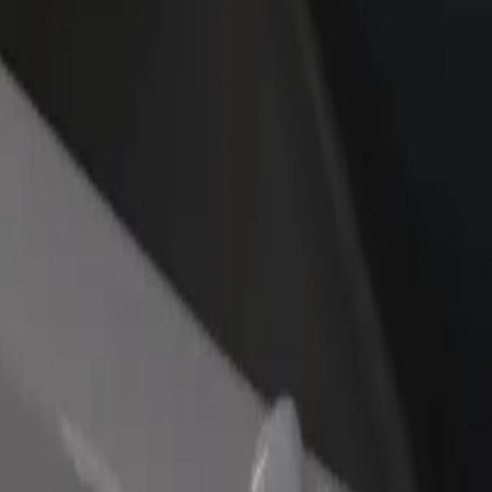
idejte restauraci nebo obchod
Zaregistrujte se jako flotilový partner
lovte více zákazníků a zvyšte si
Přidejte svou flotilu k Boltu a zvyšte
žby
si tržby
gion do 16 Nömrəli Məktəb
evir region do 16 Nömrəli Məktəb? Prohlédněte si naše služby a najděte
Stáhnout aplikaci