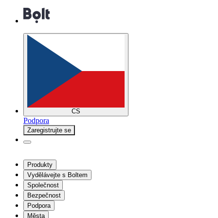
CS
Podpora
Zaregistrujte se
Produkty
Vydělávejte s Boltem
Společnost
Bezpečnost
Podpora
Města