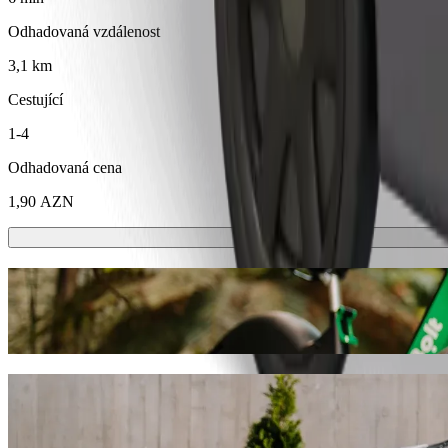
Odhadovaná vzdálenost
3,1 km
Cestující
1-4
Odhadovaná cena
1,90 AZN
Koloběžky nebo e-kola
Přesouvejte se po Mingachevir na koloběžkách nebo e-kolech
Stáhnout aplikaci Bolt
Dostaňte se z Police department by Minge
Pokud hledáte nejlepší cenu pro jízdu do 16 Nömrəli Məktəb, doporu
najdeme pro vás ideální vozidlo.