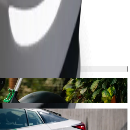
zem autem Bolt
ě 6 min a vyjde na zhruba 1,40 AZN AZN. Ať už jedete kamkoli,