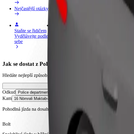
Nejčastější otázky
Staňte se řidičem
Staňte se kurýrem
Př
Vydělávejte podle
Doručujte jídlo a dostávejte výplatu
Os
sebe
každý týden
tr
Jak se dostat z Police department by Mingechevir re
Hledáte nejlepší způsob, jak se dostat z Police department by Mingech
Odkud
Police department by Mingechevir region
Kam
16 Nömrəli Məktəb
Pohodlná jízda na dosah ruky!
Bolt