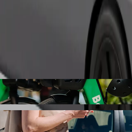
Objednat jízdu
chevir region do 16 Nömrəli Məktəb s odvo
čujeme vám odvoz autem Bolt. S Boltem bude tato cesta trvat přibližn