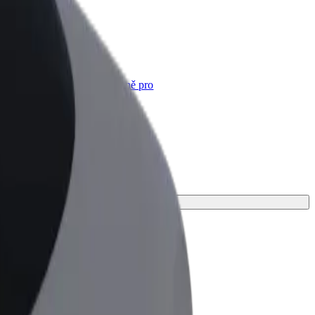
Bolt for Business
Produkty a služby Boltu přesně pro
vaši firmu
 tu ideální pro svou cestu.