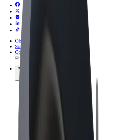
Obchodní podmínky
Soukromí
Cookies
© 2026 Bolt Technology OÜ
Produkty
Jízdy
Koloběžky
Bolt Market
Bolt Food
Bolt Drive
Bolt for Business