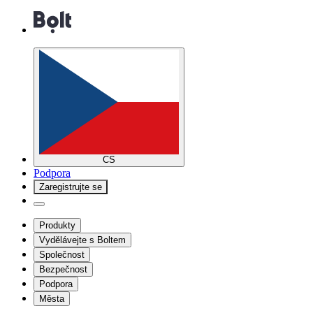
CS
Podpora
Zaregistrujte se
Produkty
Vydělávejte s Boltem
Společnost
Bezpečnost
Podpora
Města