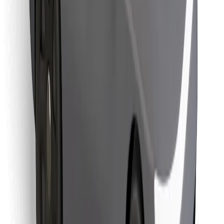
Objevte své oblíbené jídlo!
Stáhněte si aplikaci Bolt Food