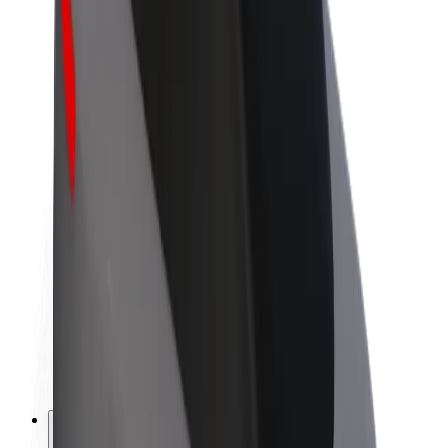
O společnosti Bolt
Udržitelnost podle Boltu
Projekt Zero
Blog
Tiskové centrum
Pokyny ke značce
Naše poslání
Vztahy s investory
Vedení
Značka
Média
Městský fond
Bezpečnost