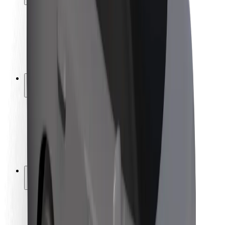
Bezpečnost cestujících
Bezpečnost řidičů
Bezpečnost na koloběžce
Laboratoř bezpečnosti
Města
Lokality
Řešení pro města
Letiště
Nabíjecí stanice Bolt
Podpora
Pro cestující
Pro řidiče