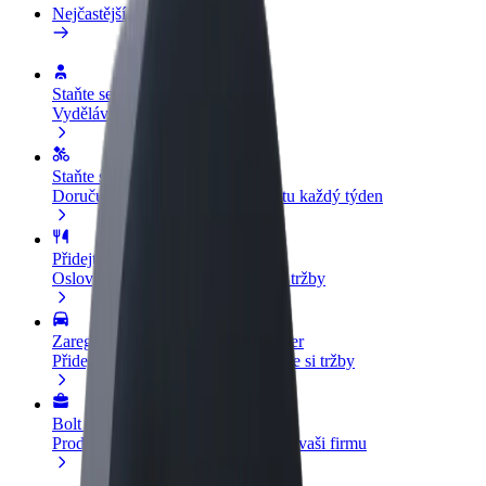
Nejčastější otázky
Staňte se řidičem
Vydělávejte podle sebe
Staňte se kurýrem
Doručujte jídlo a dostávejte výplatu každý týden
Přidejte restauraci nebo obchod
Oslovte více zákazníků a zvyšte si tržby
Zaregistrujte se jako flotilový partner
Přidejte svou flotilu k Boltu a zvyšte si tržby
Bolt for Business
Produkty a služby Boltu přesně pro vaši firmu