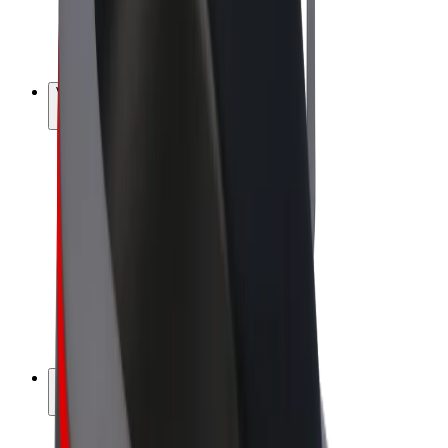
E-kola
Bolt Plus
Vydělávejte s Boltem
Řidiči
Výdělky řidiče
Kurýři
Výdělky kurýra
Partneři Bolt Food
Flotily
Franšízy
Společnost
Kariéra