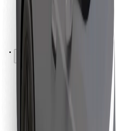
Pro kurýry
Bolt Food
Pro flotilové partnery
Pro restaurace
Bolt for Business
Jiné
Partneři
Obchodní podmínky
Cookies
Zabezpečení
Jízda za pár minut!
Stáhněte si aplikaci Bolt