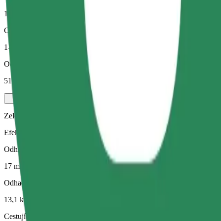
13,1 km
Cestující
1-4
Odhadovaná cena
51,30 PLN
Zelený
Efektivní jízdy v hybridních a elektrických vozidlech
Odhadovaná doba jízdy
17 min
Odhadovaná vzdálenost
13,1 km
Cestující