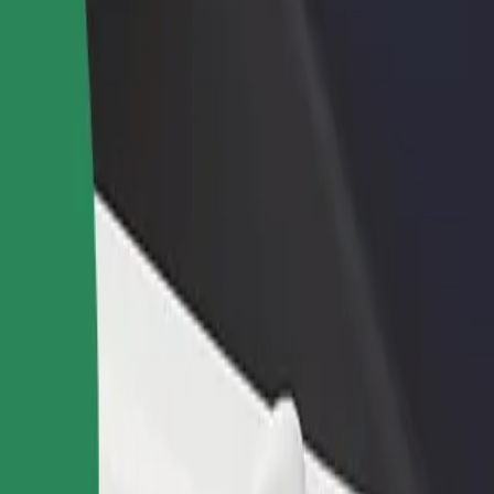
idejte restauraci nebo obchod
Zaregistrujte se jako flotilový partner
lovte více zákazníků a zvyšte si
Přidejte svou flotilu k Boltu a zvyšte
žby
si tržby
Bistro? Prohlédněte si naše služby a najděte tu ideální pro svou cestu.
Stáhnout aplikaci