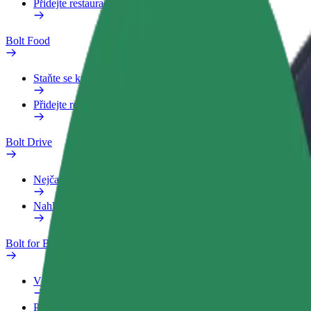
Přidejte restauraci nebo obchod
Bolt Food
Staňte se kurýrem
Přidejte restauraci nebo obchod
Bolt Drive
Nejčastější otázky
Nahlásit vozidlo
Bolt for Business
Výhody
Pracovní profil