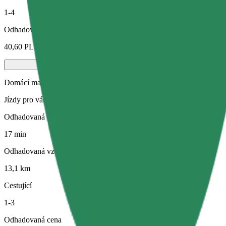
1-4
Odhadovaná cena
40,60 PLN
Domácí mazlíčci
Jízdy pro vás i vašeho domácího mazlíčka. Psi musí mít náhubek, malá
Odhadovaná doba jízdy
17 min
Odhadovaná vzdálenost
13,1 km
Cestující
1-3
Odhadovaná cena