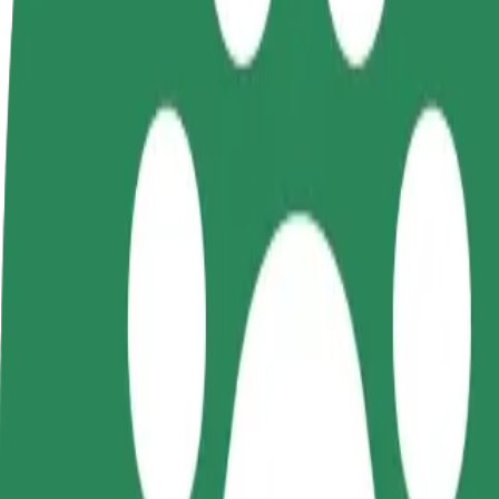
Staňte se řidičem
Staňte se kurýrem
Př
Vydělávejte podle
Doručujte jídlo a dostávejte výplatu
Os
sebe
každý týden
tr
Jak se dostat z Plac Wolności do Lucky Cook Bistro
Hledáte nejlepší způsob, jak se dostat z Plac Wolności do Lucky Cook 
Odkud
Plac Wolności
Kam
Lucky Cook Bistro
Pohodlná jízda na dosah ruky!
Bolt
Spolehlivé jízdy v běžných vozidlech střední velikosti.
Odhadovaná doba jízdy