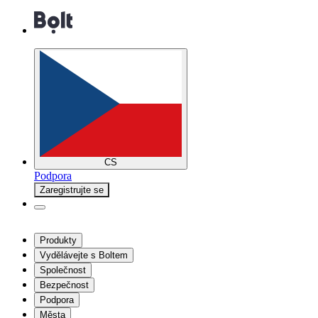
CS
Podpora
Zaregistrujte se
Produkty
Vydělávejte s Boltem
Společnost
Bezpečnost
Podpora
Města