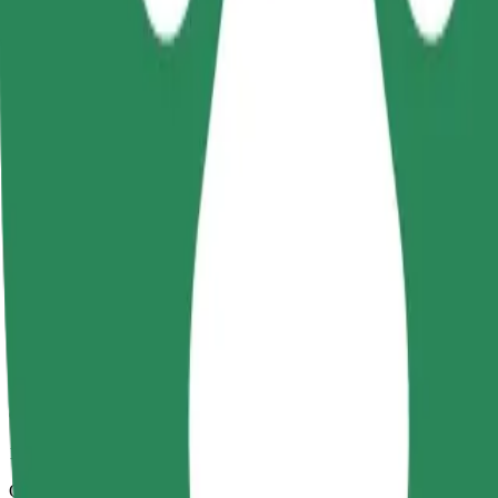
17 min
Odhadovaná vzdálenost
13,1 km
Cestující
1-4
Odhadovaná cena
41,00 PLN
Comfort
Větší vozidla s dostatkem místa pro nohy a úložným prostorem
Odhadovaná doba jízdy
17 min
Odhadovaná vzdálenost