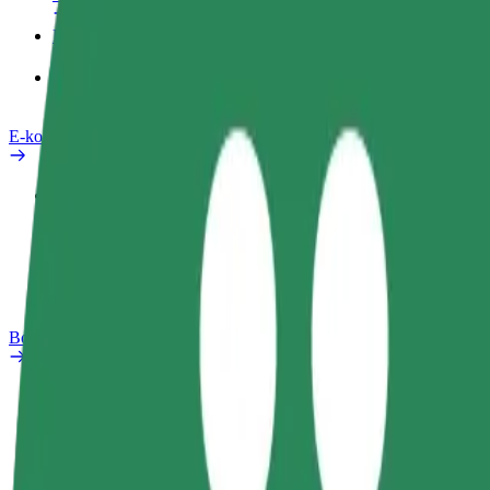
Produkty
Bolt Food pro Business
E-kola
Laboratoř bezpečnosti
Nahlásit problém
Nejčastější otázky
Bolt Plus
Výhody
Jak získat členství
Nejčastější otázky