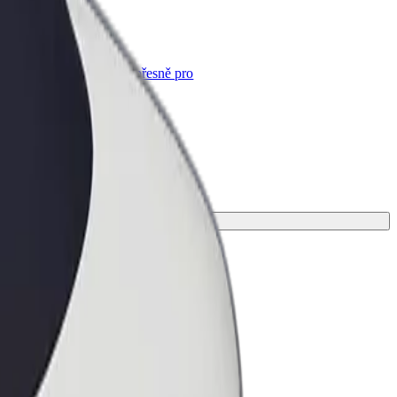
Bolt for Business
Produkty a služby Boltu přesně pro
vaši firmu