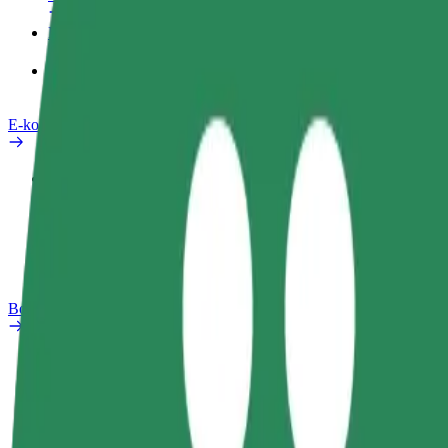
Produkty
Bolt Food pro Business
E-kola
Laboratoř bezpečnosti
Nahlásit problém
Nejčastější otázky
Bolt Plus
Výhody
Jak získat členství
Nejčastější otázky