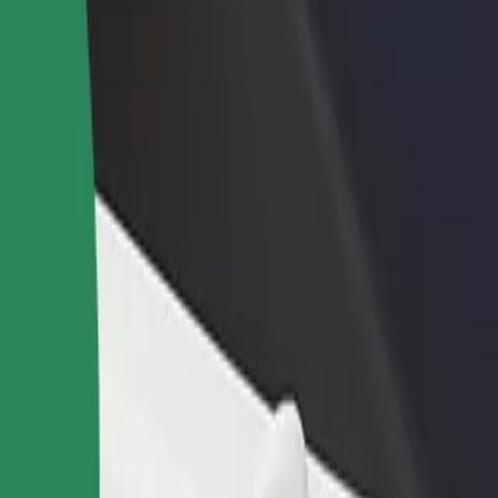
idejte restauraci nebo obchod
Zaregistrujte se jako flotilový partner
lovte více zákazníků a zvyšte si
Přidejte svou flotilu k Boltu a zvyšte
žby
si tržby
ohlédněte si naše služby a najděte tu ideální pro svou cestu.
Stáhnout aplikaci