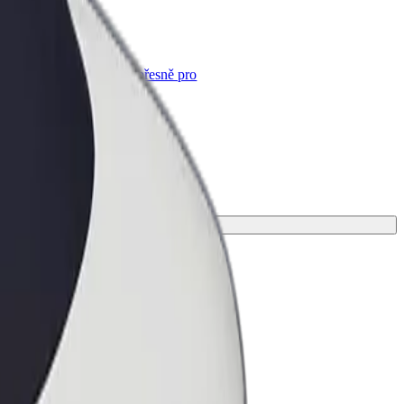
Bolt for Business
Produkty a služby Boltu přesně pro
vaši firmu