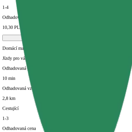
1-4
Odhadovaná cena
10,30 PLN
Domácí mazlíčci
Jízdy pro vás i vašeho domácího mazlíčka. Psi musí mít náhubek, malá
Odhadovaná doba jízdy
10 min
Odhadovaná vzdálenost
2,8 km
Cestující
1-3
Odhadovaná cena