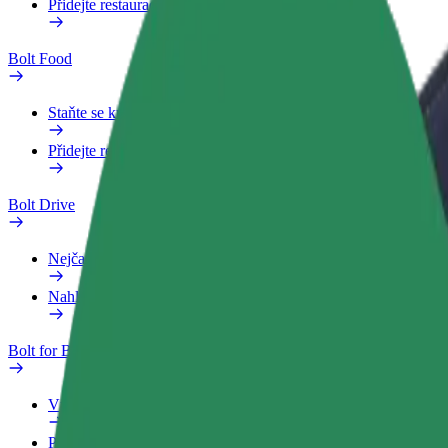
Přidejte restauraci nebo obchod
Bolt Food
Staňte se kurýrem
Přidejte restauraci nebo obchod
Bolt Drive
Nejčastější otázky
Nahlásit vozidlo
Bolt for Business
Výhody
Pracovní profil