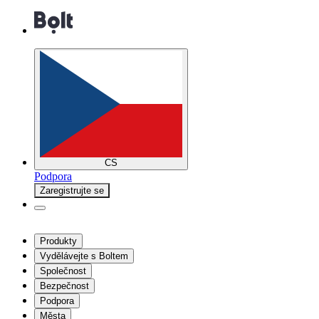
CS
Podpora
Zaregistrujte se
Produkty
Vydělávejte s Boltem
Společnost
Bezpečnost
Podpora
Města