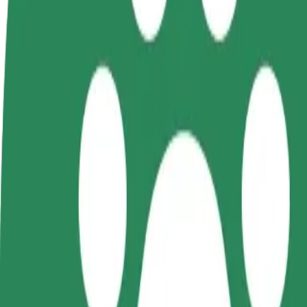
Staňte se řidičem
Staňte se kurýrem
Př
Vydělávejte podle
Doručujte jídlo a dostávejte výplatu
Os
sebe
každý týden
tr
Jak se dostat z Rejtana / Kopisto do Nobo
Hledáte nejlepší způsob, jak se dostat z Rejtana / Kopisto do Nobo? Pr
Odkud
Rejtana / Kopisto
Kam
Nobo
Pohodlná jízda na dosah ruky!
Bolt
Spolehlivé jízdy v běžných vozidlech střední velikosti.
Odhadovaná doba jízdy