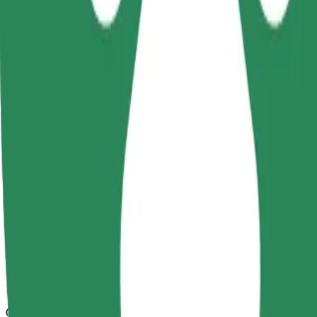
10 min
Odhadovaná vzdálenost
2,8 km
Cestující
1-4
Odhadovaná cena
6,00 PLN
Comfort
Větší vozidla s dostatkem místa pro nohy a úložným prostorem
Odhadovaná doba jízdy
10 min
Odhadovaná vzdálenost