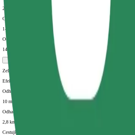
2,8 km
Cestující
1-4
Odhadovaná cena
14,50 PLN
Zelený
Efektivní jízdy v hybridních a elektrických vozidlech
Odhadovaná doba jízdy
10 min
Odhadovaná vzdálenost
2,8 km
Cestující