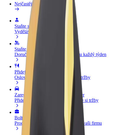
Nejčastější otázky
Staňte se řidičem
Vydělávejte podle sebe
Staňte se kurýrem
Doručujte jídlo a dostávejte výplatu každý týden
Přidejte restauraci nebo obchod
Oslovte více zákazníků a zvyšte si tržby
Zaregistrujte se jako flotilový partner
Přidejte svou flotilu k Boltu a zvyšte si tržby
Bolt for Business
Produkty a služby Boltu přesně pro vaši firmu