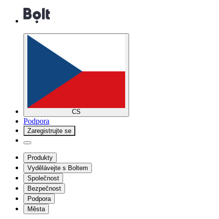
CS
Podpora
Zaregistrujte se
Produkty
Vydělávejte s Boltem
Společnost
Bezpečnost
Podpora
Města