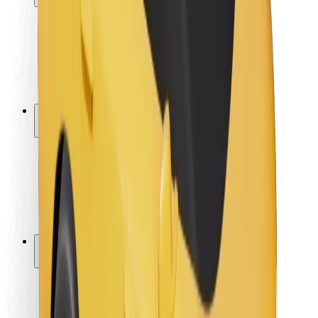
Bezpečnost cestujících
Bezpečnost řidičů
Bezpečnost na koloběžce
Laboratoř bezpečnosti
Města
Lokality
Řešení pro města
Letiště
Nabíjecí stanice Bolt
Podpora
Pro cestující
Pro řidiče