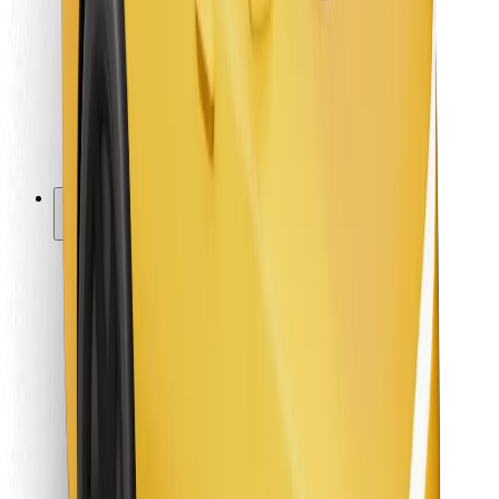
Pro kurýry
Bolt Food
Pro flotilové partnery
Pro restaurace
Bolt for Business
Jiné
Partneři
Obchodní podmínky
Cookies
Zabezpečení
Jízda za pár minut!
Stáhněte si aplikaci Bolt