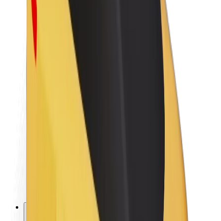
O společnosti Bolt
Udržitelnost podle Boltu
Projekt Zero
Blog
Tiskové centrum
Pokyny ke značce
Naše poslání
Vztahy s investory
Vedení
Značka
Média
Městský fond
Bezpečnost