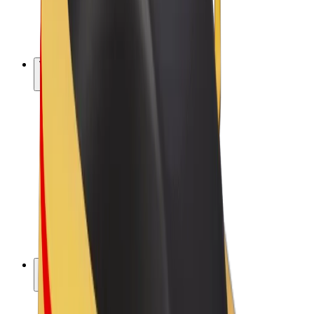
E-kola
Bolt Plus
Vydělávejte s Boltem
Řidiči
Výdělky řidiče
Kurýři
Výdělky kurýra
Partneři Bolt Food
Flotily
Franšízy
Společnost
Kariéra