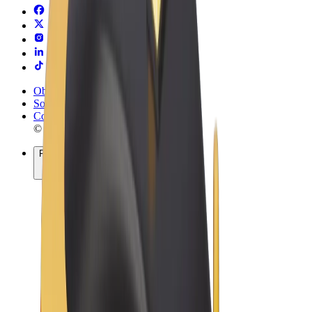
Obchodní podmínky
Soukromí
Cookies
© 2026 Bolt Technology OÜ
Produkty
Jízdy
Koloběžky
Bolt Market
Bolt Food
Bolt Drive
Bolt for Business