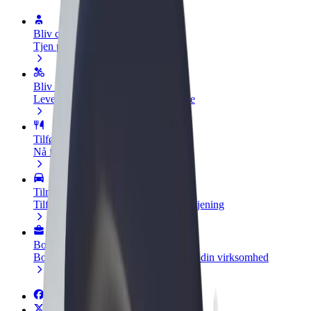
Bliv chauffør
Tjen penge på dine vilkår
Bliv leveringsperson
Lever mad og få udbetaling hver uge
Tilføj restaurant eller butik
Nå flere kunder og øg din indtjening
Tilmeld dig som flådeejer
Tilføj din flåde til Bolt, og øg din indtjening
Bolt for Business
Bolt-produkter og tjenester skaleret til din virksomhed