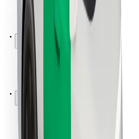
Chaufførsikkerhed
Sikkerhed på el-løbehjul
Sikkerhedscenter
Byer
Placeringer
Byløsninger
Lufthavne
Bolt-ladestationer
Kundeservice
For passagerer
For chauffører
For leveringspersoner