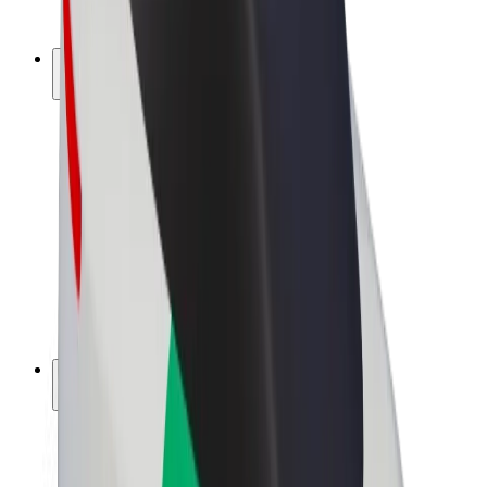
Bolt Plus
Tjen penge med Bolt
Chauffører
Chaufførindtjening
Leveringspersoner
Kurerindtjening
Bolt Mad partnere
Flåder
Franchise
Virksomhed
Karrierer
Om Bolt