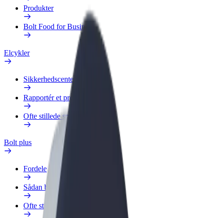
Produkter
Bolt Food for Business
Elcykler
Sikkerhedscenter
Rapportér et problem
Ofte stillede spørgsmål
Bolt plus
Fordele
Sådan bliver du medlem
Ofte stillede spørgsmål