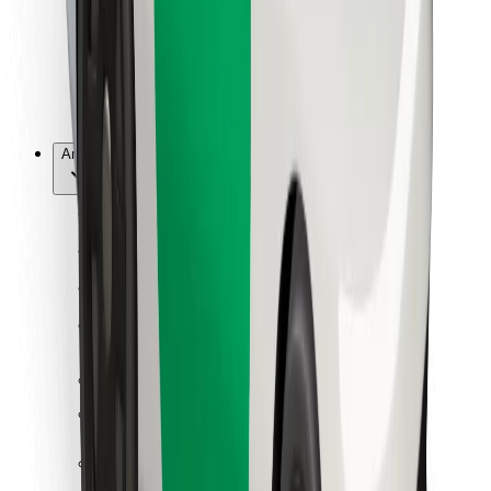
Bolt Food
For flådeejere
For restauranter
Bolt for Business
Andet
Leverandører
Vilkår og betingelser
Cookies
Sikkerhed
Få en tur på få minutter!
Download Bolt-appen
Find din yndlingsmad!