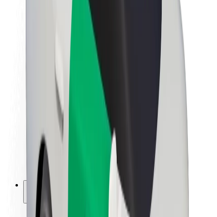
Bæredygtighed hos Bolt
Project Zero
Blog
Nyhedsrum
Retningslinjer for brand
Mission
Investorrelationer
Ledelse
Brand
Medier
Urban Fund
Sikkerhed
Passagersikkerhed