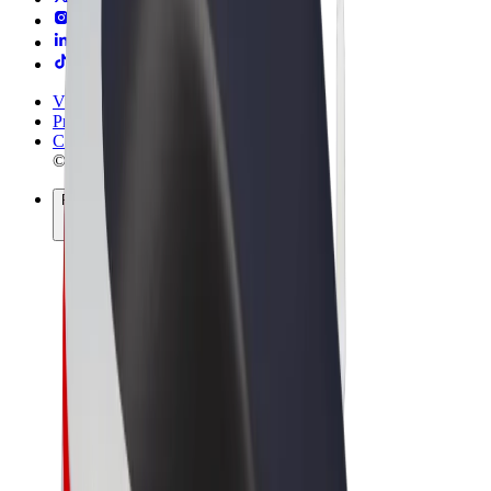
Vilkår og betingelser
Privatliv
Cookies
© 2026 Bolt Technology OÜ
Produkter
Ture
Løbehjul
Bolt Marked
Bolt Food
Bolt Drive
Bolt for Business
Elcykler