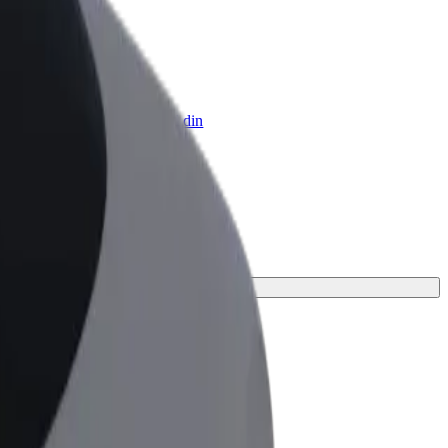
 Business
ukter og tjenester skaleret til din
hed