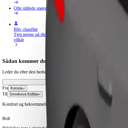
Ofte stillede spørgsmål
Bliv chauffør
Bliv leveringsperson
Tilføj re
Tjen penge på dine
Lever mad og få udbetaling
Nå flere
vilkår
hver uge
indtjeni
Sådan kommer du fra Koruna til Smreková Koliba
Leder du efter den bedste måde at komme fra Koruna til Smreková Kolib
Fra
Koruna
Til
Smreková Koliba
Komfort og bekvemmelighed er kun et par tryk væk!
Bolt