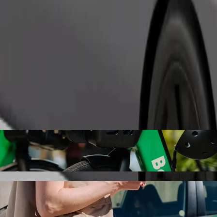
Bestil tur
 Bolt
a. Med Bolt tager turen ca. 8 min. og koster omkring 5,40 € EUR. Uanset 