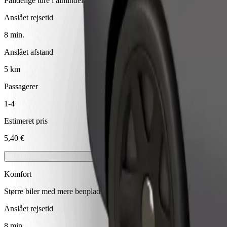
Pålidelige ture i almindelige mellemstore biler.
Anslået rejsetid
8 min.
Anslået afstand
5 km
Passagerer
1-4
Estimeret pris
5,40 €
Komfort
Større biler med mere benplads og opbevaring
Anslået rejsetid
8 min.