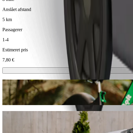
Anslået afstand
5 km
Passagerer
1-4
Estimeret pris
7,80 €
Løbehjul eller elcykler
Kom rundt i Žilina med løbehjul eller elcykler
Få Bolt-appen
Kom fra Koruna til Smreková Koliba med
Vi anbefaler Bolt, hvis du vil have den bedste pris til Smreková Kolib