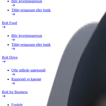
Bliv leveringsperson
Tilføj restaurant eller butik
Bolt Food
Bliv leveringsperson
Tilføj restaurant eller butik
Bolt Drive
Ofte stillede spørgsmål
Rapportér et køretøj
Bolt for Business
Fordele