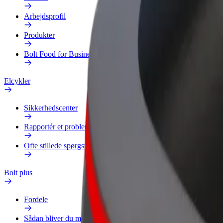
Arbejdsprofil
Produkter
Bolt Food for Business
Elcykler
Sikkerhedscenter
Rapportér et problem
Ofte stillede spørgsmål
Bolt plus
Fordele
Sådan bliver du medlem