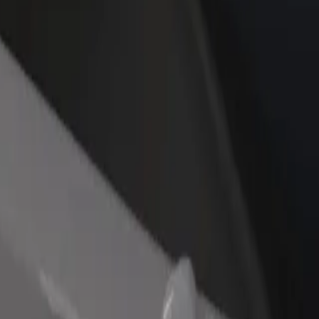
staurant eller butik
Tilmeld dig som flådeejer
Bolt for
 kunder og øg din
Tilføj din flåde til Bolt, og øg din
Bolt-prod
ng
indtjening
virksom
a? Udforsk vores tjenester og find den perfekte til din rejse.
Hent appen