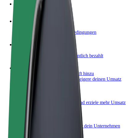
FAQ
Werde Fahrer:in
Erziele Umsatz nach deinen Bedingungen
Werde Kurier
Liefere Essen und werde wöchentlich bezahlt
Füge ein Restaurant oder Geschäft hinzu
Erreiche mehr Kund:innen und steigere deinen Umsatz
Als Flottenbesitzer:in anmelden
Füge deine Flotte zu Bolt hinzu und erziele mehr Umsatz
Bolt for Business
Bolt Produkte und Bolt Dienste für dein Unternehmen
optimiert