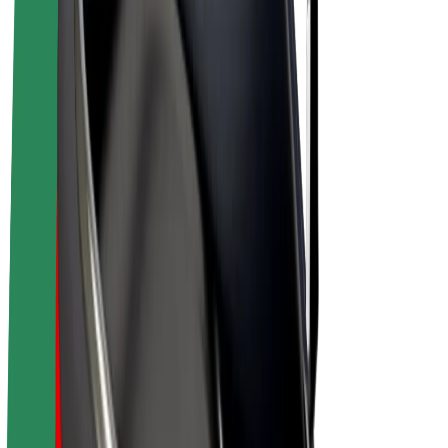
Bolt for Business
E-Bikes
Bolt Plus
Erziele Umsatz mit Bolt
Fahrer:innen
Umsatz brutto für Fahrer:innen
Kuriere
Umsatz brutto für Kuriere
Bolt Food Händler:innen
Flotten
Franchise
Unternehmen