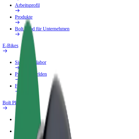
Arbeitsprofil
Produkte
Bolt Food für Unternehmen
E-Bikes
Sicherheitslabor
Problem melden
FAQ
Bolt Plus
Vorteile
So machst du mit