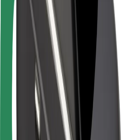
Fahrgast-Sicherheit
Fahrer-Sicherheit
E-Scooter-Sicherheit
Sicherheitslabor
Städte
Standorte
Lösungen für Städte
Flughäfen
Bolt Ladestationen
Support
Für Nutzer:innen
Für Fahrer:innen