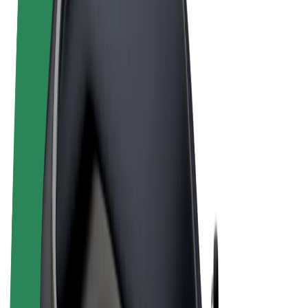
Allgemeine Geschäftsbedingungen
Datenschutz
Cookies
© 2026 Bolt Technology OÜ
Produkte
Fahrten
E-Scooter/E-Bikes
Bolt Market
Bolt Food
Bolt Drive