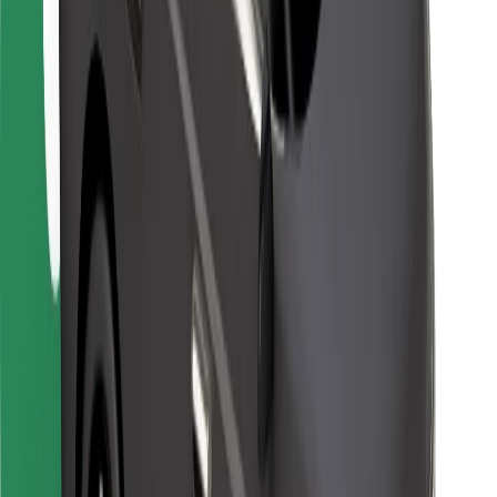
Für Kuriere
Bolt Food
Für Flottenbesitzer:innen
Für Restaurants
Bolt for Business
Sonstige
Zulieferer
Allgemeine Geschäftsbedingungen
Cookies
Sicherheit
In wenigen Minuten zu deiner Fahrt!
Bolt App herunterladen