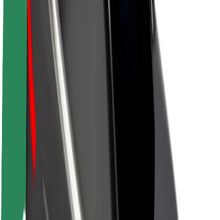
Karriere
Über Bolt
Nachhaltigkeit bei Bolt
Project Zero
Blog
Newsroom
Markenrichtlinien
Mission
Investor Relations
Leitung
Marke
Medien
Urban Fund
Sicherheit