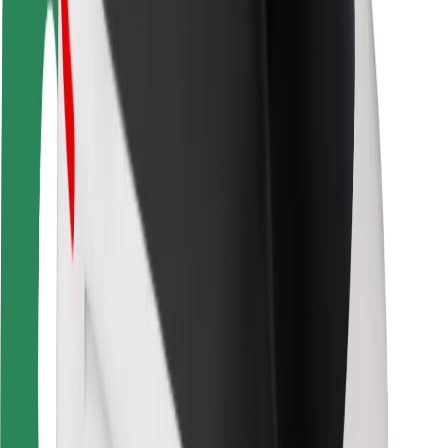
Fahrgast-Sicherheit
Fahrer-Sicherheit
E-Scooter-Sicherheit
Sicherheitslabor
Städte
Standorte
Lösungen für Städte
Flughäfen
Bolt Ladestationen
Support
Für Nutzer:innen
Für Fahrer:innen