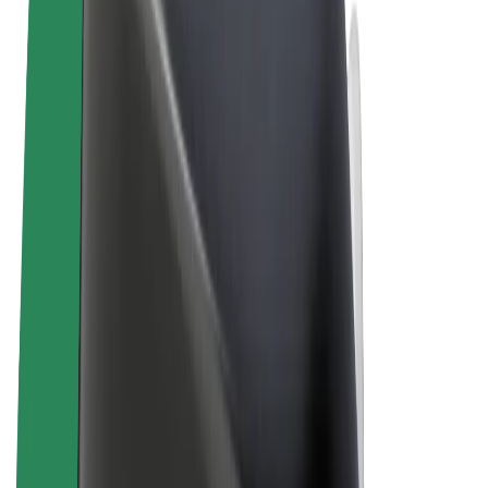
Allgemeine Geschäftsbedingungen
Datenschutz
Cookies
© 2026 Bolt Technology OÜ
Produkte
Fahrten
E-Scooter/E-Bikes
Bolt Market
Bolt Food
Bolt Drive