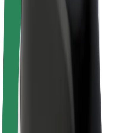
Bolt for Business
E-Bikes
Bolt Plus
Erziele Umsatz mit Bolt
Fahrer:innen
Umsatz brutto für Fahrer:innen
Kuriere
Umsatz brutto für Kuriere
Bolt Food Händler:innen
Flotten
Franchise
Unternehmen