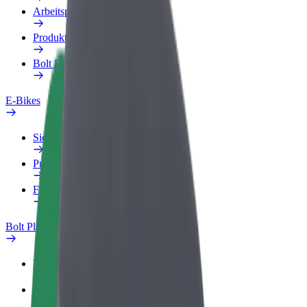
Arbeitsprofil
Produkte
Bolt Food für Unternehmen
E-Bikes
Sicherheitslabor
Problem melden
FAQ
Bolt Plus
Vorteile
So machst du mit