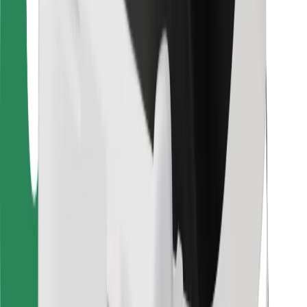
Für Kuriere
Bolt Food
Für Flottenbesitzer:innen
Für Restaurants
Bolt for Business
Sonstige
Zulieferer
Allgemeine Geschäftsbedingungen
Cookies
Sicherheit
In wenigen Minuten zu deiner Fahrt!
Bolt App herunterladen