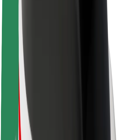
Karriere
Über Bolt
Nachhaltigkeit bei Bolt
Project Zero
Blog
Newsroom
Markenrichtlinien
Mission
Investor Relations
Leitung
Marke
Medien
Urban Fund
Sicherheit