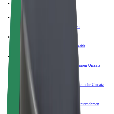
FAQ
Werde Fahrer:in
Erziele Umsatz nach deinen Bedingungen
Werde Kurier
Liefere Essen und werde wöchentlich bezahlt
Füge ein Restaurant oder Geschäft hinzu
Erreiche mehr Kund:innen und steigere deinen Umsatz
Als Flottenbesitzer:in anmelden
Füge deine Flotte zu Bolt hinzu und erziele mehr Umsatz
Bolt for Business
Bolt Produkte und Bolt Dienste für dein Unternehmen
optimiert