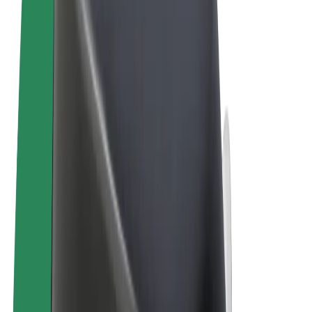
Allgemeine Geschäftsbedingungen
Datenschutz
Cookies
© 2026 Bolt Technology OÜ
Produkte
Fahrten
E-Scooter/E-Bikes
Bolt Market
Bolt Food
Bolt Drive