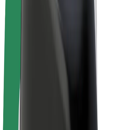
Bolt for Business
E-Bikes
Bolt Plus
Erziele Umsatz mit Bolt
Fahrer:innen
Umsatz brutto für Fahrer:innen
Kuriere
Umsatz brutto für Kuriere
Bolt Food Händler:innen
Flotten
Franchise
Unternehmen