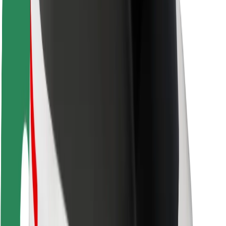
Fahrgast-Sicherheit
Fahrer-Sicherheit
E-Scooter-Sicherheit
Sicherheitslabor
Städte
Standorte
Lösungen für Städte
Flughäfen
Bolt Ladestationen
Support
Für Nutzer:innen
Für Fahrer:innen