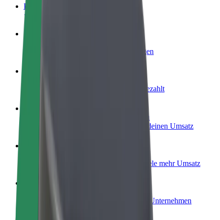
FAQ
Werde Fahrer:in
Erziele Umsatz nach deinen Bedingungen
Werde Kurier
Liefere Essen und werde wöchentlich bezahlt
Füge ein Restaurant oder Geschäft hinzu
Erreiche mehr Kund:innen und steigere deinen Umsatz
Als Flottenbesitzer:in anmelden
Füge deine Flotte zu Bolt hinzu und erziele mehr Umsatz
Bolt for Business
Bolt Produkte und Bolt Dienste für dein Unternehmen
optimiert