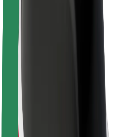
Karriere
Über Bolt
Nachhaltigkeit bei Bolt
Project Zero
Blog
Newsroom
Markenrichtlinien
Mission
Investor Relations
Leitung
Marke
Medien
Urban Fund
Sicherheit