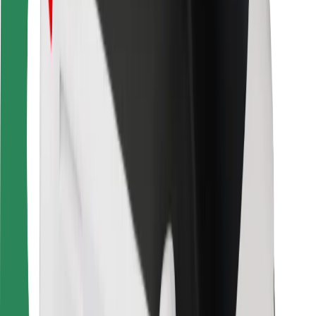
Für Kuriere
Bolt Food
Für Flottenbesitzer:innen
Für Restaurants
Bolt for Business
Sonstige
Zulieferer
Allgemeine Geschäftsbedingungen
Cookies
Sicherheit
In wenigen Minuten zu deiner Fahrt!
Bolt App herunterladen