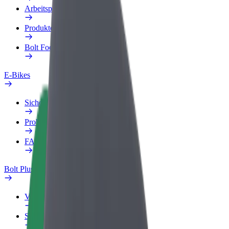
Arbeitsprofil
Produkte
Bolt Food für Unternehmen
E-Bikes
Sicherheitslabor
Problem melden
FAQ
Bolt Plus
Vorteile
So machst du mit