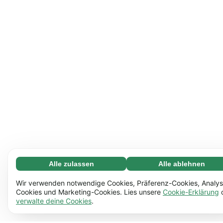
Alle zulassen
Alle ablehnen
Notwendige (65)
Notwendige Cookies helfen dabei, unsere Website
Mehr erfahren
Wir verwenden notwendige Cookies, Präferenz-Cookies, Analys
nutzbar zu machen, indem sie grundlegende Funktionen
Cookies und Marketing-Cookies. Lies unsere
Cookie-Erklärung
verwalte deine Cookies
.
ermöglichen, z.B. die Seitennavigation. Ohne diese
Einstellungen (17)
Cookies funktioniert die Website nicht richtig.
Mehr
Mit Hilfe von Einstellungs-Cookies kann sich unsere
Mehr erfahren
erfahren