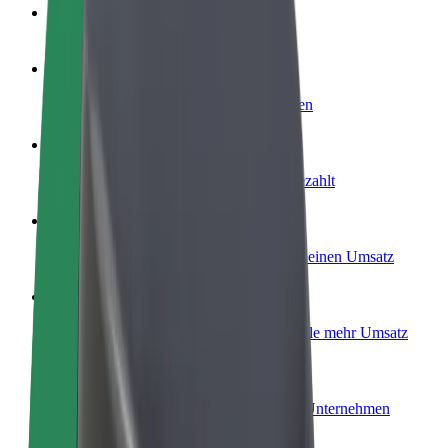
FAQ
Werde Fahrer:in
Erziele Umsatz nach deinen Bedingungen
Werde Kurier
Liefere Essen und werde wöchentlich bezahlt
Füge ein Restaurant oder Geschäft hinzu
Erreiche mehr Kund:innen und steigere deinen Umsatz
Als Flottenbesitzer:in anmelden
Füge deine Flotte zu Bolt hinzu und erziele mehr Umsatz
Bolt for Business
Bolt Produkte und Bolt Dienste für dein Unternehmen
optimiert