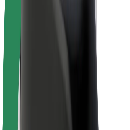
Bolt for Business
E-Bikes
Bolt Plus
Erziele Umsatz mit Bolt
Fahrer:innen
Umsatz brutto für Fahrer:innen
Kuriere
Umsatz brutto für Kuriere
Bolt Food Händler:innen
Flotten
Franchise
Unternehmen