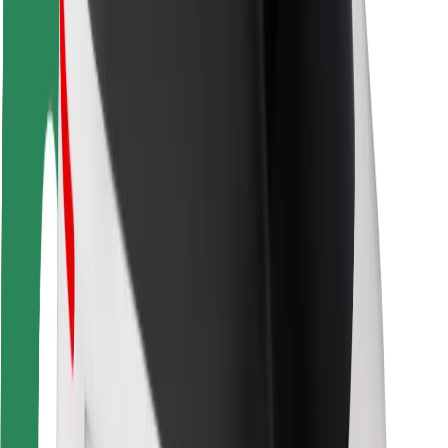
Fahrgast-Sicherheit
Fahrer-Sicherheit
E-Scooter-Sicherheit
Sicherheitslabor
Städte
Standorte
Lösungen für Städte
Flughäfen
Bolt Ladestationen
Support
Für Nutzer:innen
Für Fahrer:innen