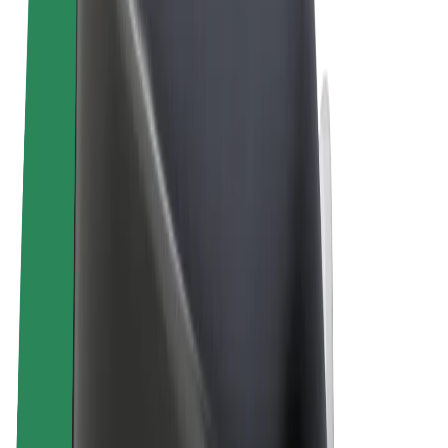
Allgemeine Geschäftsbedingungen
Datenschutz
Cookies
© 2026 Bolt Technology OÜ
Produkte
Fahrten
E-Scooter/E-Bikes
Bolt Market
Bolt Food
Bolt Drive