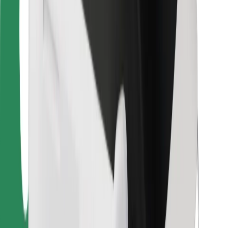
Für Kuriere
Bolt Food
Für Flottenbesitzer:innen
Für Restaurants
Bolt for Business
Sonstige
Zulieferer
Allgemeine Geschäftsbedingungen
Cookies
Sicherheit
In wenigen Minuten zu deiner Fahrt!
Bolt App herunterladen