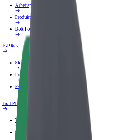
Arbeitsprofil
Produkte
Bolt Food für Unternehmen
E-Bikes
Sicherheitslabor
Problem melden
FAQ
Bolt Plus
Vorteile
So machst du mit