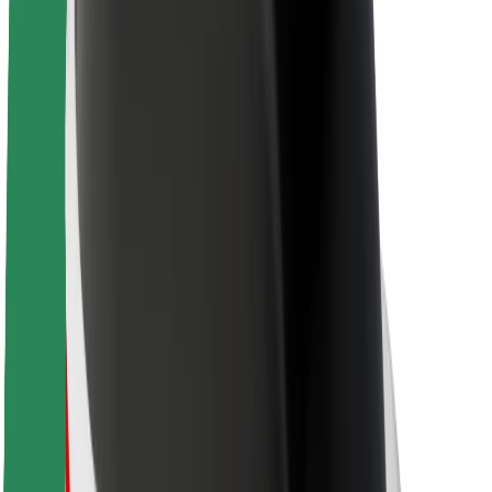
Karriere
Über Bolt
Nachhaltigkeit bei Bolt
Project Zero
Blog
Newsroom
Markenrichtlinien
Mission
Investor Relations
Leitung
Marke
Medien
Urban Fund
Sicherheit