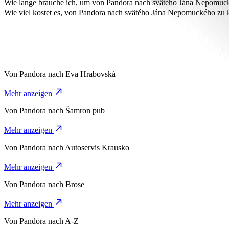
svätého Jána Nepomuckého ist ungefähr 2,9 km von Pandora entfernt
Wie lange brauche ich, um von Pandora nach svätého Jána Nepomu
Die Fahrt von Pandora nach svätého Jána Nepomuckého mit Bolt daue
Wie viel kostet es, von Pandora nach svätého Jána Nepomuckého z
Die Kosten für die Fahrt von Pandora nach svätého Jána Nepomuckéh
Von
Pandora
nach
Eva Hrabovská
Mehr anzeigen
Von
Pandora
nach
Šamron pub
Mehr anzeigen
Von
Pandora
nach
Autoservis Krausko
Mehr anzeigen
Von
Pandora
nach
Brose
Mehr anzeigen
Von
Pandora
nach
A-Z