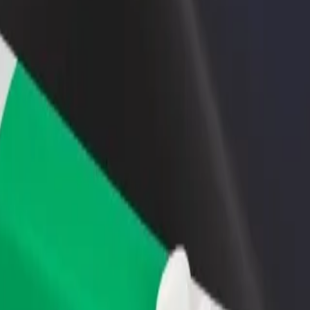
 ein Restaurant oder Geschäft
Als Flottenbesitzer:in anmelden
B
u
Füge deine Flotte zu Bolt hinzu und
B
iche mehr Kund:innen und
erziele mehr Umsatz
U
gere deinen Umsatz
ho
tdecke unsere Services und finde das perfekte Angebot für deine Fa
Hol dir die App