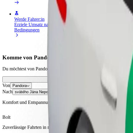
Werde Fahrer:in
Werde Kurier
Füge
Erziele Umsatz nach deinen
Liefere Essen und werde
hinz
Bedingungen
wöchentlich bezahlt
Erre
stei
Komme von Pandora nach svätého Jána Nepomucké
Du möchtest von Pandora nach svätého Jána Nepomuckého kommen? En
Von
Pandora
Nach
svätého Jána Nepomuckého
Komfort und Entspannung sind nur wenige Klicks entfernt!
Bolt
Zuverlässige Fahrten in mittelgroßen Alltagsfahrzeugen.