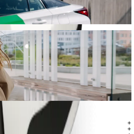
Bolt dauert diese Fahrt etwa 6 Min. und kostet ungefähr 2,90 € EUR.