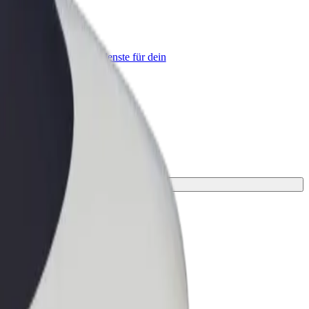
olt for Business
olt Produkte und Bolt Dienste für dein
nternehmen optimiert
hrt.