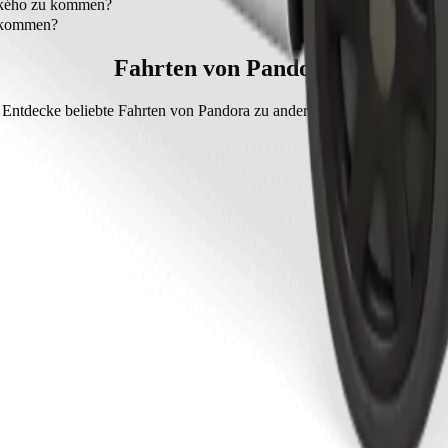
.
ckého zu kommen?
rt etwa 6 Min..
u kommen?
o mit Bolt betragen ca. 2,90 € EUR.
Fahrten von Pandora
Entdecke beliebte Fahrten von Pandora zu anderen Orten in Prievidza.