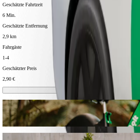
Geschätzte Fahrtzeit
6 Min.
Geschätzte Entfernung
2,9 km
Fahrgäste
1-4
Geschätzter Preis
2,90 €
E-Scooter oder E-Bikes
Komme in Prievidza mit E-Scootern oder E-Bikes von A nach B
Bolt App herunterladen
Fahre von Pandora nach svätého Jána Nep