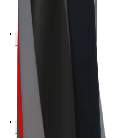
Bolt for Business
E-Bikes
Bolt Plus
Erziele Umsatz mit Bolt
Fahrer:innen
Umsatz brutto für Fahrer:innen
Kuriere
Umsatz brutto für Kuriere
Bolt Food Händler:innen
Flotten
Franchise
Unternehmen