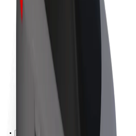
Karriere
Über Bolt
Nachhaltigkeit bei Bolt
Project Zero
Blog
Newsroom
Markenrichtlinien
Mission
Investor Relations
Leitung
Marke
Medien
Urban Fund
Sicherheit