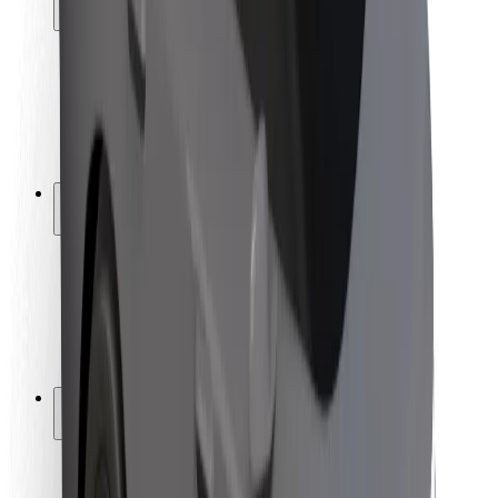
Fahrgast-Sicherheit
Fahrer-Sicherheit
E-Scooter-Sicherheit
Sicherheitslabor
Städte
Standorte
Lösungen für Städte
Flughäfen
Bolt Ladestationen
Support
Für Nutzer:innen
Für Fahrer:innen