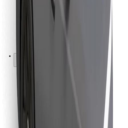
Für Kuriere
Bolt Food
Für Flottenbesitzer:innen
Für Restaurants
Bolt for Business
Sonstige
Zulieferer
Allgemeine Geschäftsbedingungen
Cookies
Sicherheit
In wenigen Minuten zu deiner Fahrt!
Bolt App herunterladen