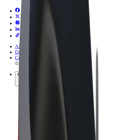
Allgemeine Geschäftsbedingungen
Datenschutz
Cookies
© 2026 Bolt Technology OÜ
Produkte
Fahrten
E-Scooter/E-Bikes
Bolt Market
Bolt Food
Bolt Drive