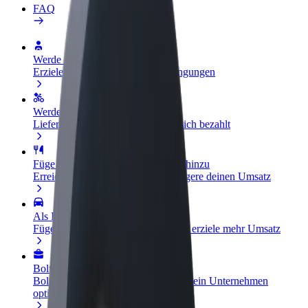
FAQ
Werde Fahrer:in
Erziele Umsatz nach deinen Bedingungen
Werde Kurier
Liefere Essen und werde wöchentlich bezahlt
Füge ein Restaurant oder Geschäft hinzu
Erreiche mehr Kund:innen und steigere deinen Umsatz
Als Flottenbesitzer:in anmelden
Füge deine Flotte zu Bolt hinzu und erziele mehr Umsatz
Bolt for Business
Bolt Produkte und Bolt Dienste für dein Unternehmen
optimiert