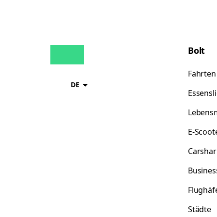
Bolt
Fahrten
DE
Essensl
Lebensm
E-Scoot
Carshar
Busines
Flughäf
Städte