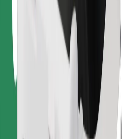
Για μεταφορείς
Bolt Food
Για ιδιοκτήτες στόλου οχημάτων
Για εστιατόρια
Bolt for Business
Άλλο
Προμηθευτές
Όροι & Προϋποθέσεις
Cookies
Ασφάλεια
Πάρε ταξί μέσα σε λίγα λεπτά!
Κατέβασε την εφαρμογή Bolt