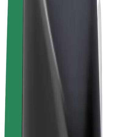
Όροι & Προϋποθέσεις
Απόρρητο
Cookies
© 2026 Bolt Technology OÜ
Προϊόντα
Διαδρομές
Σκούτερς
Αγορά Bolt
Bolt Food
Bolt Drive