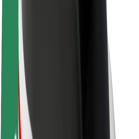
Θέσεις εργασίας
Σχετικά με τη Bolt
Βιωσιμότητα στη Bolt
Project Zero
Blog
Κέντρο Τύπου
Κατευθυντήριες γραμμές Brand
Αποστολή
Σχέσεις με Επενδυτές
Ηγεσία
Μάρκα
Μέσα ενημέρωσης
Urban Fund
Ασφάλεια