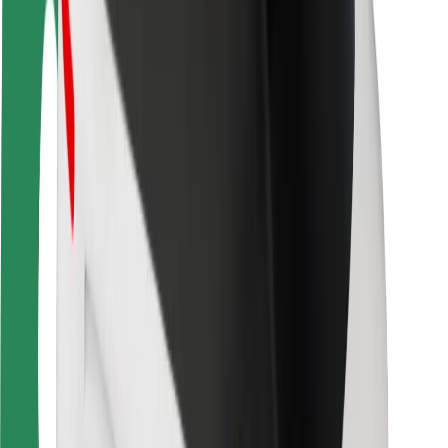
Ασφάλεια επιβάτη
Ασφάλεια οδηγών
Ασφάλεια σκούτερ
Εργαστήριο ασφάλειας
Πόλεις
Τοποθεσίες
Λύσεις για την πόλη
Αεροδρόμια
Bolt Αποβάθρες Φόρτισης
Υποστήριξη
Για επιβάτες
Για τους οδηγούς