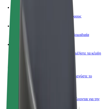
Οδηγήστε
Κερδίστε χρήματα με τους δικούς σας όρους
Γίνετε courier
Παραδώστε φαγητό και πληρώνεστε εβδομαδιαία
Προσθήκη εστιατορίου ή καταστήματος
Πλησιάστε περισσότερους πελάτες και αυξήστε τα κέρδη
σας
Εγγραφείτε ως ιδιοκτήτης στόλου
Προσθέστε το στόλο σας στο Bolt και ενισχύστε το
εισόδημά σας
Bolt for Business
Προϊόντα και υπηρεσίες Bolt που κλιμακώνονται για την
επιχείρησή σας