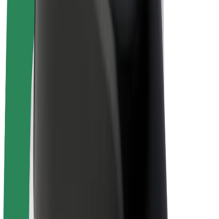
Bolt for Business
Ηλεκτρικά ποδήλατα
Bolt Plus
Κερδίστε με Bolt
Οδηγοί
Απολαβές οδηγών
Διανομείς
Απολαβές διανομέων
Bolt Εμπόρους Τροφίμων
Στόλοι
Franchises
Εταιρεία