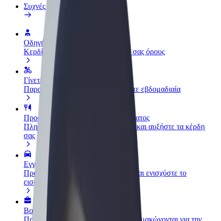
Συχνές Ερωτήσεις
Οδηγήστε
Κερδίστε χρήματα με τους δικούς σας όρους
Γίνετε courier
Παραδώστε φαγητό και πληρώνεστε εβδομαδιαία
Προσθήκη εστιατορίου ή καταστήματος
Πλησιάστε περισσότερους πελάτες και αυξήστε τα κέρδη
σας
Εγγραφείτε ως ιδιοκτήτης στόλου
Προσθέστε το στόλο σας στο Bolt και ενισχύστε το
εισόδημά σας
Bolt for Business
Προϊόντα και υπηρεσίες Bolt που κλιμακώνονται για την