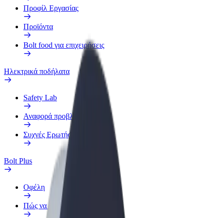
Προφίλ Εργασίας
Προϊόντα
Bolt food για επιχειρήσεις
Ηλεκτρικά ποδήλατα
Safety Lab
Αναφορά προβλήματος
Συχνές Ερωτήσεις
Bolt Plus
Οφέλη
Πώς να συμμετάσχετε