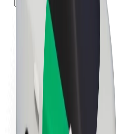
Θέσεις εργασίας
Σχετικά με τη Bolt
Βιωσιμότητα στη Bolt
Project Zero
Blog
Κέντρο Τύπου
Κατευθυντήριες γραμμές Brand
Αποστολή
Σχέσεις με Επενδυτές
Ηγεσία
Μάρκα
Μέσα ενημέρωσης
Urban Fund