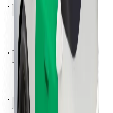
Ασφάλεια
Ασφάλεια επιβάτη
Ασφάλεια οδηγών
Ασφάλεια σκούτερ
Εργαστήριο ασφάλειας
Πόλεις
Τοποθεσίες
Λύσεις για την πόλη
Αεροδρόμια
Bolt Αποβάθρες Φόρτισης
Υποστήριξη