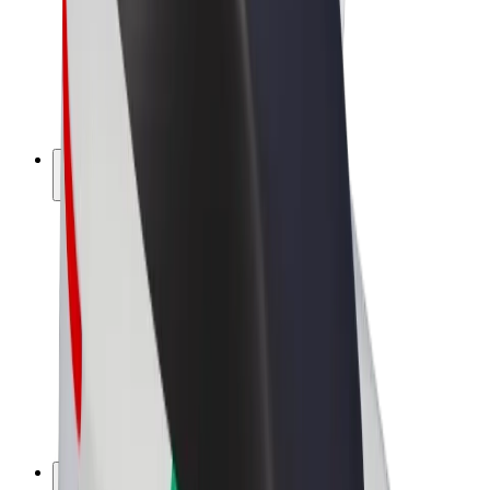
Bolt Drive
Bolt for Business
Ηλεκτρικά ποδήλατα
Bolt Plus
Κερδίστε με Bolt
Οδηγοί
Απολαβές οδηγών
Διανομείς
Απολαβές διανομέων
Bolt Εμπόρους Τροφίμων
Στόλοι
Franchises
Εταιρεία