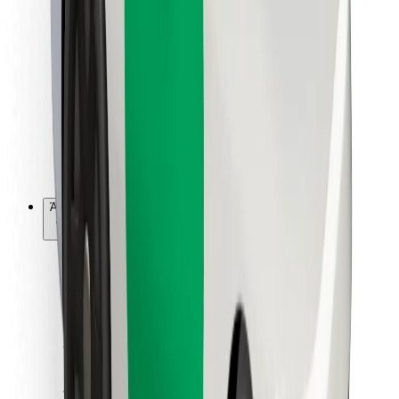
Για επιβάτες
Για τους οδηγούς
Για μεταφορείς
Bolt Food
Για ιδιοκτήτες στόλου οχημάτων
Για εστιατόρια
Bolt for Business
Άλλο
Προμηθευτές
Όροι & Προϋποθέσεις
Cookies
Ασφάλεια
Πάρε ταξί μέσα σε λίγα λεπτά!