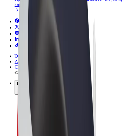
επιχείρησή σας
Όροι & Προϋποθέσεις
Απόρρητο
Cookies
© 2026 Bolt Technology OÜ
Προϊόντα
Διαδρομές
Σκούτερς
Αγορά Bolt
Bolt Food