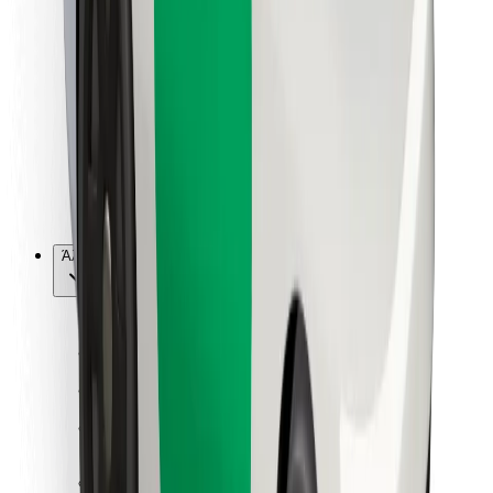
Για επιβάτες
Για τους οδηγούς
Για μεταφορείς
Bolt Food
Για ιδιοκτήτες στόλου οχημάτων
Για εστιατόρια
Bolt for Business
Άλλο
Προμηθευτές
Όροι & Προϋποθέσεις
Cookies
Ασφάλεια
Πάρε ταξί μέσα σε λίγα λεπτά!