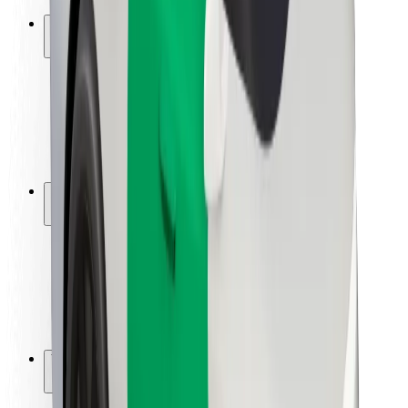
Ασφάλεια
Ασφάλεια επιβάτη
Ασφάλεια οδηγών
Ασφάλεια σκούτερ
Εργαστήριο ασφάλειας
Πόλεις
Τοποθεσίες
Λύσεις για την πόλη
Αεροδρόμια
Bolt Αποβάθρες Φόρτισης
Υποστήριξη