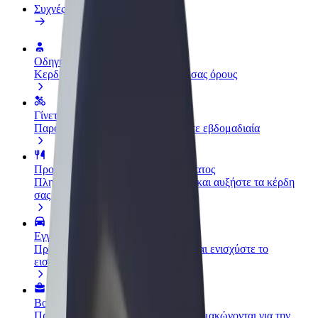
Συχνές Ερωτήσεις
Οδηγήστε
Κερδίστε χρήματα με τους δικούς σας όρους
Γίνετε courier
Παραδώστε φαγητό και πληρώνεστε εβδομαδιαία
Προσθήκη εστιατορίου ή καταστήματος
Πλησιάστε περισσότερους πελάτες και αυξήστε τα κέρδη
σας
Εγγραφείτε ως ιδιοκτήτης στόλου
Προσθέστε το στόλο σας στο Bolt και ενισχύστε το
εισόδημά σας
Bolt for Business
Προϊόντα και υπηρεσίες Bolt που κλιμακώνονται για την