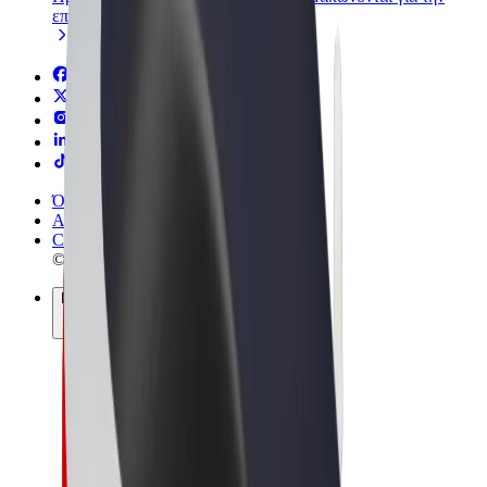
επιχείρησή σας
Όροι & Προϋποθέσεις
Απόρρητο
Cookies
© 2026 Bolt Technology OÜ
Προϊόντα
Διαδρομές
Σκούτερς
Αγορά Bolt
Bolt Food