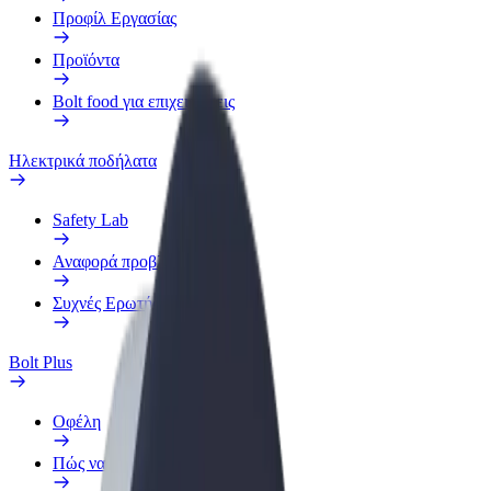
Προφίλ Εργασίας
Προϊόντα
Bolt food για επιχειρήσεις
Ηλεκτρικά ποδήλατα
Safety Lab
Αναφορά προβλήματος
Συχνές Ερωτήσεις
Bolt Plus
Οφέλη
Πώς να συμμετάσχετε