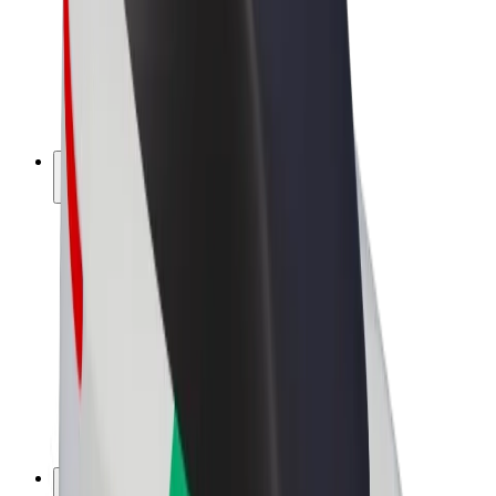
Bolt Drive
Bolt for Business
Ηλεκτρικά ποδήλατα
Bolt Plus
Κερδίστε με Bolt
Οδηγοί
Απολαβές οδηγών
Διανομείς
Απολαβές διανομέων
Bolt Εμπόρους Τροφίμων
Στόλοι
Franchises
Εταιρεία