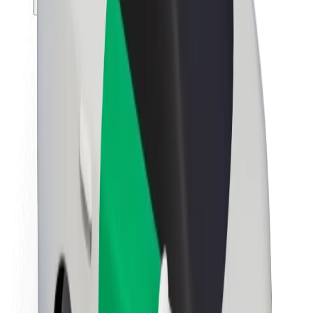
Θέσεις εργασίας
Σχετικά με τη Bolt
Βιωσιμότητα στη Bolt
Project Zero
Blog
Κέντρο Τύπου
Κατευθυντήριες γραμμές Brand
Αποστολή
Σχέσεις με Επενδυτές
Ηγεσία
Μάρκα
Μέσα ενημέρωσης
Urban Fund